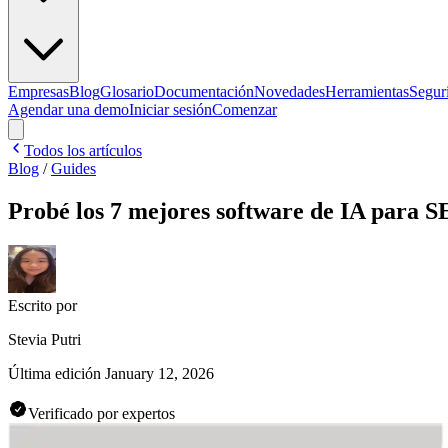
Empresas
Blog
Glosario
Documentación
Novedades
Herramientas
Segur
Agendar una demo
Iniciar sesión
Comenzar
Todos los artículos
Blog
/
Guides
Probé los 7 mejores software de IA para S
Escrito por
Stevia Putri
Última edición
January 12, 2026
Verificado por expertos