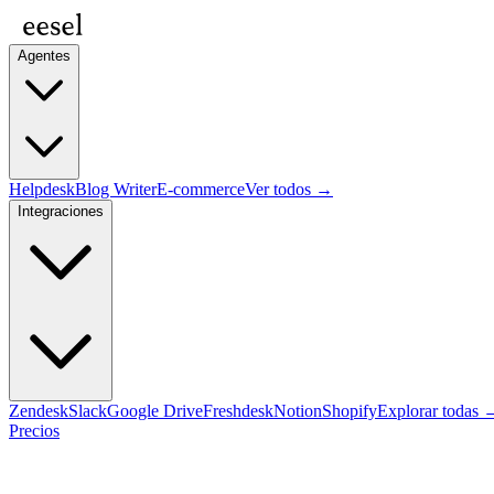
Agentes
Helpdesk
Blog Writer
E-commerce
Ver todos →
Integraciones
Zendesk
Slack
Google Drive
Freshdesk
Notion
Shopify
Explorar todas 
Precios