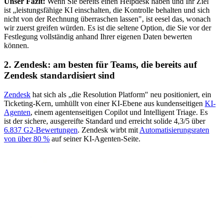
Unser Fazit:
Wenn Sie bereits einen Helpdesk haben und Ihr Ziel
ist „leistungsfähige KI einschalten, die Kontrolle behalten und sich
nicht von der Rechnung überraschen lassen", ist eesel das, wonach
wir zuerst greifen würden. Es ist die seltene Option, die Sie vor der
Festlegung vollständig anhand Ihrer eigenen Daten bewerten
können.
2. Zendesk: am besten für Teams, die bereits auf
Zendesk standardisiert sind
Zendesk
hat sich als „die Resolution Platform" neu positioniert, ein
Ticketing-Kern, umhüllt von einer KI-Ebene aus kundenseitigen
KI-
Agenten
, einem agentenseitigen Copilot und Intelligent Triage. Es
ist der sichere, ausgereifte Standard und erreicht solide 4,3/5 über
6.837 G2-Bewertungen
. Zendesk wirbt mit
Automatisierungsraten
von über 80 %
auf seiner KI-Agenten-Seite.