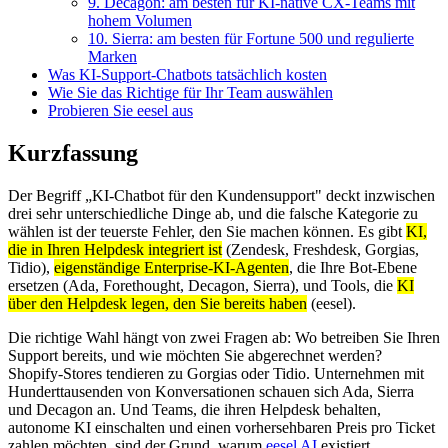
9. Decagon: am besten für KI-native CX-Teams mit
hohem Volumen
10. Sierra: am besten für Fortune 500 und regulierte
Marken
Was KI-Support-Chatbots tatsächlich kosten
Wie Sie das Richtige für Ihr Team auswählen
Probieren Sie eesel aus
Kurzfassung
Der Begriff „KI-Chatbot für den Kundensupport" deckt inzwischen
drei sehr unterschiedliche Dinge ab, und die falsche Kategorie zu
wählen ist der teuerste Fehler, den Sie machen können. Es gibt
KI,
die in Ihren Helpdesk integriert ist
(Zendesk, Freshdesk, Gorgias,
Tidio),
eigenständige Enterprise-KI-Agenten
, die Ihre Bot-Ebene
ersetzen (Ada, Forethought, Decagon, Sierra), und Tools, die
KI
über den Helpdesk legen, den Sie bereits haben
(eesel).
Die richtige Wahl hängt von zwei Fragen ab: Wo betreiben Sie Ihren
Support bereits, und wie möchten Sie abgerechnet werden?
Shopify-Stores tendieren zu Gorgias oder Tidio. Unternehmen mit
Hunderttausenden von Konversationen schauen sich Ada, Sierra
und Decagon an. Und Teams, die ihren Helpdesk behalten,
autonome KI einschalten und einen vorhersehbaren Preis pro Ticket
zahlen möchten, sind der Grund, warum
eesel AI
existiert.