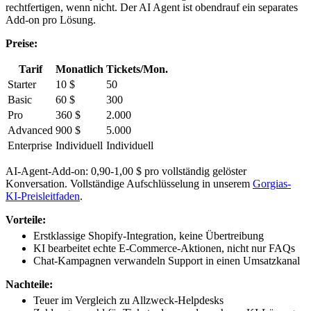
rechtfertigen, wenn nicht. Der AI Agent ist obendrauf ein separates
Add-on pro Lösung.
Preise:
Tarif
Monatlich
Tickets/Mon.
Starter
10 $
50
Basic
60 $
300
Pro
360 $
2.000
Advanced
900 $
5.000
Enterprise
Individuell
Individuell
AI-Agent-Add-on: 0,90-1,00 $ pro vollständig gelöster
Konversation. Vollständige Aufschlüsselung in unserem
Gorgias-
KI-Preisleitfaden
.
Vorteile:
Erstklassige Shopify-Integration, keine Übertreibung
KI bearbeitet echte E-Commerce-Aktionen, nicht nur FAQs
Chat-Kampagnen verwandeln Support in einen Umsatzkanal
Nachteile:
Teuer im Vergleich zu Allzweck-Helpdesks