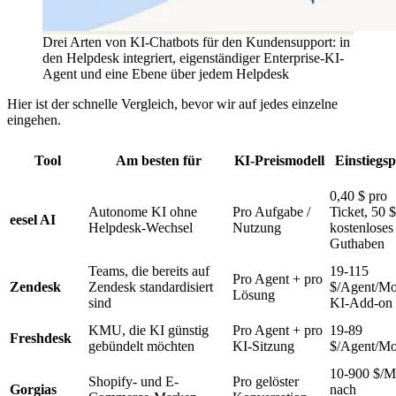
Drei Arten von KI-Chatbots für den Kundensupport: in
den Helpdesk integriert, eigenständiger Enterprise-KI-
Agent und eine Ebene über jedem Helpdesk
Hier ist der schnelle Vergleich, bevor wir auf jedes einzelne
eingehen.
Tool
Am besten für
KI-Preismodell
Einstiegsp
0,40 $ pro
Autonome KI ohne
Pro Aufgabe /
Ticket, 50 $
eesel AI
Helpdesk-Wechsel
Nutzung
kostenloses
Guthaben
Teams, die bereits auf
19-115
Pro Agent + pro
Zendesk
Zendesk standardisiert
$/Agent/Mo
Lösung
sind
KI-Add-on
KMU, die KI günstig
Pro Agent + pro
19-89
Freshdesk
gebündelt möchten
KI-Sitzung
$/Agent/Mo
10-900 $/M
Shopify- und E-
Pro gelöster
Gorgias
nach