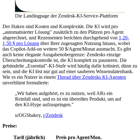
Die Landingpage der Zendesk-KI-Service-Plattform
Der Haken sind Kosten und Komplexität. Die KI wird pro
„automatisierter Lösung" zusätzlich zu den Plätzen pro Agent
abgerechnet, und Rezensenten berichten durchgehend von
1,20-
1,50 $ pro Lösung
über Ihrer zugesagten Nutzung hinaus, wobei
das Copilot-Add-on weitere 50 $/Agent/Monat ausmacht. Es gibt
auch keine elegante Ausgabenobergrenze: Zendesks einzige
Überschreitungskontrolle ist, die KI komplett zu pausieren. Die
gebündelte „Essential"-KI-Stufe wird häufig dafür kritisiert, dünn zu
sein, und die KI löst nur gut auf einer sauberen Wissensdatenbank.
Wie es ein Nutzer in einem
Thread über Zendesks KI-Agenten
unverblümt formulierte:
„Wir haben aufgehört, es zu nutzen, weil ARs ein
Reinfall sind, und es ist ein übereiltes Produkt, um auf
den KI-Hype aufzuspringen."
u/OGShakey,
r/Zendesk
Preise:
Tarif (jährlich)
Preis pro Agent/Mon.