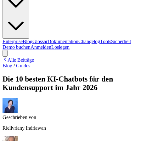
Enterprise
Blog
Glossar
Dokumentation
Changelog
Tools
Sicherheit
Demo buchen
Anmelden
Loslegen
Alle Beiträge
Blog
/
Guides
Die 10 besten KI-Chatbots für den
Kundensupport im Jahr 2026
Geschrieben von
Riellvriany Indriawan