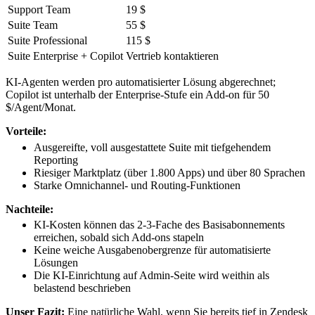
Support Team
19 $
Suite Team
55 $
Suite Professional
115 $
Suite Enterprise + Copilot
Vertrieb kontaktieren
KI-Agenten werden pro automatisierter Lösung abgerechnet;
Copilot ist unterhalb der Enterprise-Stufe ein Add-on für 50
$/Agent/Monat.
Vorteile:
Ausgereifte, voll ausgestattete Suite mit tiefgehendem
Reporting
Riesiger Marktplatz (über 1.800 Apps) und über 80 Sprachen
Starke Omnichannel- und Routing-Funktionen
Nachteile:
KI-Kosten können das 2-3-Fache des Basisabonnements
erreichen, sobald sich Add-ons stapeln
Keine weiche Ausgabenobergrenze für automatisierte
Lösungen
Die KI-Einrichtung auf Admin-Seite wird weithin als
belastend beschrieben
Unser Fazit:
Eine natürliche Wahl, wenn Sie bereits tief in Zendesk