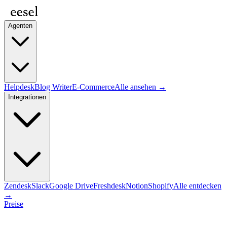
Agenten
Helpdesk
Blog Writer
E-Commerce
Alle ansehen →
Integrationen
Zendesk
Slack
Google Drive
Freshdesk
Notion
Shopify
Alle entdecken
→
Preise