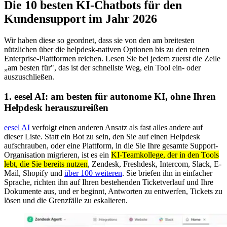
Die 10 besten KI-Chatbots für den
Kundensupport im Jahr 2026
Wir haben diese so geordnet, dass sie von den am breitesten
nützlichen über die helpdesk-nativen Optionen bis zu den reinen
Enterprise-Plattformen reichen. Lesen Sie bei jedem zuerst die Zeile
„am besten für", das ist der schnellste Weg, ein Tool ein- oder
auszuschließen.
1. eesel AI: am besten für autonome KI, ohne Ihren
Helpdesk herauszureißen
eesel AI
verfolgt einen anderen Ansatz als fast alles andere auf
dieser Liste. Statt ein Bot zu sein, den Sie auf einen Helpdesk
aufschrauben, oder eine Plattform, in die Sie Ihre gesamte Support-
Organisation migrieren, ist es ein
KI-Teamkollege, der in den Tools
lebt, die Sie bereits nutzen
, Zendesk, Freshdesk, Intercom, Slack, E-
Mail, Shopify und
über 100 weiteren
. Sie briefen ihn in einfacher
Sprache, richten ihn auf Ihren bestehenden Ticketverlauf und Ihre
Dokumente aus, und er beginnt, Antworten zu entwerfen, Tickets zu
lösen und die Grenzfälle zu eskalieren.