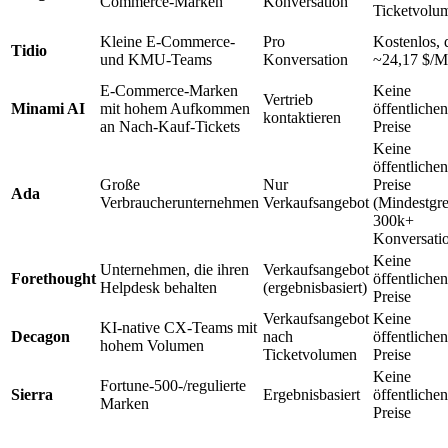
Commerce-Marken
Konversation
Ticketvolu
Kleine E-Commerce-
Pro
Kostenlos, 
Tidio
und KMU-Teams
Konversation
~24,17 $/M
E-Commerce-Marken
Keine
Vertrieb
Minami AI
mit hohem Aufkommen
öffentlichen
kontaktieren
an Nach-Kauf-Tickets
Preise
Keine
öffentlichen
Große
Nur
Preise
Ada
Verbraucherunternehmen
Verkaufsangebot
(Mindestgr
300k+
Konversati
Keine
Unternehmen, die ihren
Verkaufsangebot
Forethought
öffentlichen
Helpdesk behalten
(ergebnisbasiert)
Preise
Verkaufsangebot
Keine
KI-native CX-Teams mit
Decagon
nach
öffentlichen
hohem Volumen
Ticketvolumen
Preise
Keine
Fortune-500-/regulierte
Sierra
Ergebnisbasiert
öffentlichen
Marken
Preise