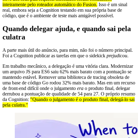
inteiramente pelo roteador automático do Fusion.
Isso é um sinal
real, embora seja a Cognition testando em sua própria base de
código, que é o ambiente de teste mais amigável possível.
Quando delegar ajuda, e quando sai pela
culatra
A parte mais útil do anúncio, para mim, não foi o número principal.
Foi a Cognition publicar as tarefas em que o sidekick
prejudicou
.
Em trabalho mecânico, a delegação é uma vitória clara. Modernizar
um arquivo JS para ES6 saiu 62% mais barato com a pontuação se
mantendo estável. Remover uma biblioteca de tracing obsoleta de
uma base de código Go rodou 32% mais barato. Mas em um recurso
de front-end difícil onde o julgamento
era
o produto final, delegar
derrubou a pontuação de qualidade de 54 para 27. O próprio resumo
da Cognition:
"Quando o julgamento é o produto final, delegá-lo sai
pela culatra."