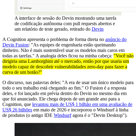
A interface de sessão do Devin mostrando uma tarefa
de codificação autônoma com pull requests abertos e
um relatório de teste gerado, retirado do
Devin
A Cognition apresenta o problema de forma direta no
anúncio do
Devin Fusion
: "As equipes de engenharia estão queimando
dinheiro. Não é mais sustentável usar os modelos mais caros em
todas as tarefas." A analogia deles ficou na minha cabeça:
"Você não
dirigiria uma Lamborghini até o mercado, então por que usaria um
modelo capaz de descobrir vulnerabilidades zero-day para fazer a
curva de um botão?"
O discurso, nas palavras deles: "A era de usar um único modelo para
todo o seu trabalho está chegando ao fim." O Fusion é a resposta
deles, e foi lançado em prévia dentro do Devin no mesmo dia em
que foi anunciado. Ele chega depois de um grande ano para a
Cognition, que
levantou mais de US$ 1 bilhão em uma avaliação de
US$ 26 bilhões
em maio de 2026 e incorporou o Windsurf à linha
de produtos (o antigo IDE
Windsurf
agora é o "Devin Desktop").