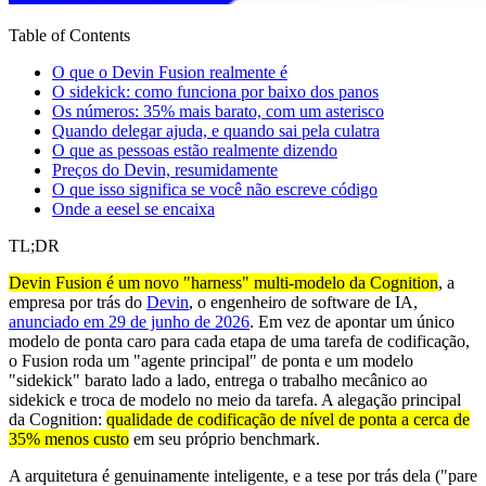
Table of Contents
O que o Devin Fusion realmente é
O sidekick: como funciona por baixo dos panos
Os números: 35% mais barato, com um asterisco
Quando delegar ajuda, e quando sai pela culatra
O que as pessoas estão realmente dizendo
Preços do Devin, resumidamente
O que isso significa se você não escreve código
Onde a eesel se encaixa
TL;DR
Devin Fusion é um novo "harness" multi-modelo da Cognition
, a
empresa por trás do
Devin
, o engenheiro de software de IA,
anunciado em 29 de junho de 2026
. Em vez de apontar um único
modelo de ponta caro para cada etapa de uma tarefa de codificação,
o Fusion roda um "agente principal" de ponta e um modelo
"sidekick" barato lado a lado, entrega o trabalho mecânico ao
sidekick e troca de modelo no meio da tarefa. A alegação principal
da Cognition:
qualidade de codificação de nível de ponta a cerca de
35% menos custo
em seu próprio benchmark.
A arquitetura é genuinamente inteligente, e a tese por trás dela ("pare