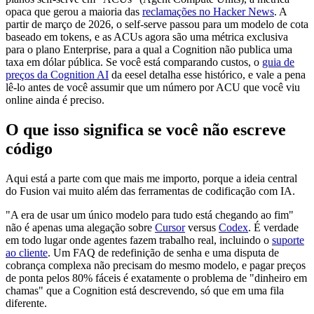
opaca que gerou a maioria das
reclamações no Hacker News
. A
partir de março de 2026, o self-serve passou para um modelo de cota
baseado em tokens, e as ACUs agora são uma métrica exclusiva
para o plano Enterprise, para a qual a Cognition não publica uma
taxa em dólar pública. Se você está comparando custos, o
guia de
preços da Cognition AI
da eesel detalha esse histórico, e vale a pena
lê-lo antes de você assumir que um número por ACU que você viu
online ainda é preciso.
O que isso significa se você não escreve
código
Aqui está a parte com que mais me importo, porque a ideia central
do Fusion vai muito além das ferramentas de codificação com IA.
"A era de usar um único modelo para tudo está chegando ao fim"
não é apenas uma alegação sobre
Cursor
versus
Codex
. É verdade
em todo lugar onde agentes fazem trabalho real, incluindo o
suporte
ao cliente
. Um FAQ de redefinição de senha e uma disputa de
cobrança complexa não precisam do mesmo modelo, e pagar preços
de ponta pelos 80% fáceis é exatamente o problema de "dinheiro em
chamas" que a Cognition está descrevendo, só que em uma fila
diferente.