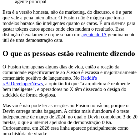
agente principal
Esta é a versão honesta, não de marketing, do discurso, e é a parte
que vale a pena internalizar. O Fusion não é mágica que torna
modelos baratos tão inteligentes quanto os caros. É um sistema para
gastar tokens caros apenas onde eles mudam o resultado. Essa
distinção é exatamente o que separa um
agente de IA
genuinamente
útil de uma demonstração cara.
O que as pessoas estão realmente dizendo
O Fusion tem apenas alguns dias de vida, então a reação da
comunidade especificamente ao
Fusion
é escassa e majoritariamente
comentário positivo de lançamento. No
Reddit's
r/AIDeveloperNews
, a opinião foi que "a arquitetura é realmente
bem inteligente", e operadores no X têm dissecado o design do
sidekick de forma elogiosa.
Mas você não pode ler as reações ao Fusion no vácuo, porque o
Devin carrega muita bagagem. A crítica mais duradoura é o teste
independente de março de 2024, no qual o Devin completou 3 de 20
tarefas, o que a internet apelidou de demonstração falsa.
Curiosamente, em 2026 essa linha aparece principalmente como
uma história de virada: