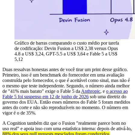
Gráfico de barras comparando o custo médio por tarefa
de codificação: Devin Fusion a US$ 2,38 versus Opus
4.8 a US$ 3,24, GPT-5.5 a US$ 3,64 e Fable 5 a US$
5,12
Duas ressalvas honestas antes de você tirar um print desse gráfico.
Primeiro, isso é um benchmark do fornecedor em uma avaliação
construída pelo fornecedor, o que é aceitável como sinal, mas não é
o mesmo que teste independente. Segundo, o número ainda melhor
de "41% mais barato" exige o Fable 5 da
Anthropic
, e
o acesso ao
Fable 5 foi suspenso em 12 de junho de 2026
sob uma diretriz do
governo dos EUA. Então esses números do Fable 5 foram medidos
antes do corte e não são reproduzíveis no momento. O número em
vigor é o de 35%.
A Cognition também diz que o Fusion "realmente parece bom no
uso real" e apoia isso com uma estatística interna: depois de ativá-lo,
88% dos seus pull requests mesclados foram conduzidos