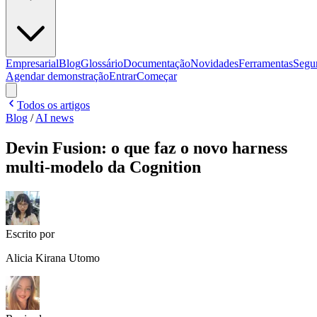
Empresarial
Blog
Glossário
Documentação
Novidades
Ferramentas
Segu
Agendar demonstração
Entrar
Começar
Todos os artigos
Blog
/
AI news
Devin Fusion: o que faz o novo harness
multi-modelo da Cognition
Escrito por
Alicia Kirana Utomo