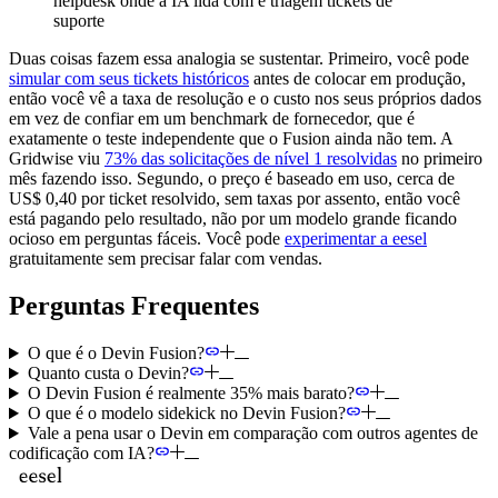
helpdesk onde a IA lida com e triagem tickets de
suporte
Duas coisas fazem essa analogia se sustentar. Primeiro, você pode
simular com seus tickets históricos
antes de colocar em produção,
então você vê a taxa de resolução e o custo nos seus próprios dados
em vez de confiar em um benchmark de fornecedor, que é
exatamente o teste independente que o Fusion ainda não tem. A
Gridwise viu
73% das solicitações de nível 1 resolvidas
no primeiro
mês fazendo isso. Segundo, o preço é baseado em uso, cerca de
US$ 0,40 por ticket resolvido, sem taxas por assento, então você
está pagando pelo resultado, não por um modelo grande ficando
ocioso em perguntas fáceis. Você pode
experimentar a eesel
gratuitamente sem precisar falar com vendas.
Perguntas Frequentes
O que é o Devin Fusion?
Quanto custa o Devin?
O Devin Fusion é realmente 35% mais barato?
O que é o modelo sidekick no Devin Fusion?
Vale a pena usar o Devin em comparação com outros agentes de
codificação com IA?