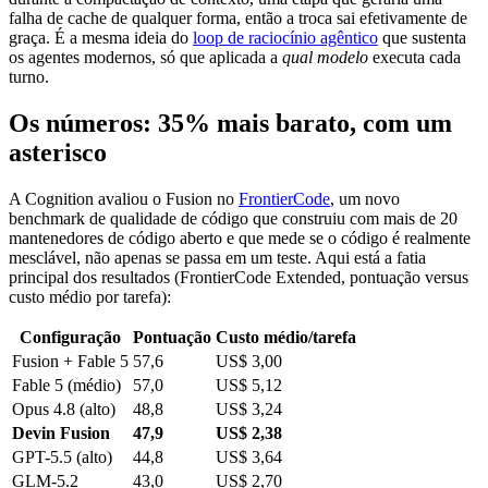
falha de cache de qualquer forma, então a troca sai efetivamente de
graça. É a mesma ideia do
loop de raciocínio agêntico
que sustenta
os agentes modernos, só que aplicada a
qual modelo
executa cada
turno.
Os números: 35% mais barato, com um
asterisco
A Cognition avaliou o Fusion no
FrontierCode
, um novo
benchmark de qualidade de código que construiu com mais de 20
mantenedores de código aberto e que mede se o código é realmente
mesclável, não apenas se passa em um teste. Aqui está a fatia
principal dos resultados (FrontierCode Extended, pontuação versus
custo médio por tarefa):
Configuração
Pontuação
Custo médio/tarefa
Fusion + Fable 5
57,6
US$ 3,00
Fable 5 (médio)
57,0
US$ 5,12
Opus 4.8 (alto)
48,8
US$ 3,24
Devin Fusion
47,9
US$ 2,38
GPT-5.5 (alto)
44,8
US$ 3,64
GLM-5.2
43,0
US$ 2,70