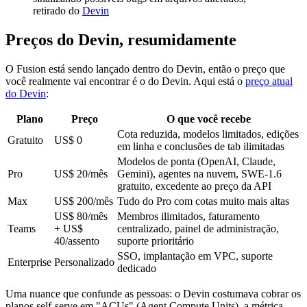
retirado do
Devin
Preços do Devin, resumidamente
O Fusion está sendo lançado dentro do Devin, então o preço que
você realmente vai encontrar é o do Devin. Aqui está o
preço atual
do Devin
:
Plano
Preço
O que você recebe
Cota reduzida, modelos limitados, edições
Gratuito
US$ 0
em linha e conclusões de tab ilimitadas
Modelos de ponta (OpenAI, Claude,
Pro
US$ 20/mês
Gemini), agentes na nuvem, SWE-1.6
gratuito, excedente ao preço da API
Max
US$ 200/mês
Tudo do Pro com cotas muito mais altas
US$ 80/mês
Membros ilimitados, faturamento
Teams
+ US$
centralizado, painel de administração,
40/assento
suporte prioritário
SSO, implantação em VPC, suporte
Enterprise
Personalizado
dedicado
Uma nuance que confunde as pessoas: o Devin costumava cobrar os
planos self-serve em "ACUs" (Agent Compute Units), a métrica