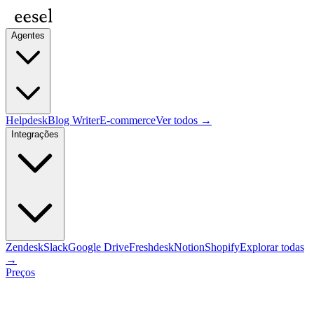
Agentes
Helpdesk
Blog Writer
E-commerce
Ver todos →
Integrações
Zendesk
Slack
Google Drive
Freshdesk
Notion
Shopify
Explorar todas
→
Preços