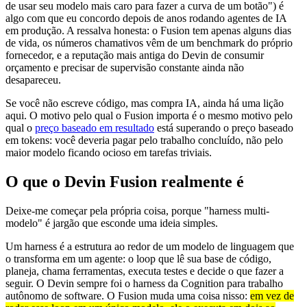
de usar seu modelo mais caro para fazer a curva de um botão") é
algo com que eu concordo depois de anos rodando agentes de IA
em produção. A ressalva honesta: o Fusion tem apenas alguns dias
de vida, os números chamativos vêm de um benchmark do próprio
fornecedor, e a reputação mais antiga do Devin de consumir
orçamento e precisar de supervisão constante ainda não
desapareceu.
Se você não escreve código, mas compra IA, ainda há uma lição
aqui. O motivo pelo qual o Fusion importa é o mesmo motivo pelo
qual o
preço baseado em resultado
está superando o preço baseado
em tokens: você deveria pagar pelo trabalho concluído, não pelo
maior modelo ficando ocioso em tarefas triviais.
O que o Devin Fusion realmente é
Deixe-me começar pela própria coisa, porque "harness multi-
modelo" é jargão que esconde uma ideia simples.
Um harness é a estrutura ao redor de um modelo de linguagem que
o transforma em um agente: o loop que lê sua base de código,
planeja, chama ferramentas, executa testes e decide o que fazer a
seguir. O Devin sempre foi o harness da Cognition para trabalho
autônomo de software. O Fusion muda uma coisa nisso:
em vez de