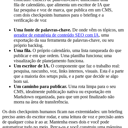
fila de calendário, que alimenta um escritor de IA que
faz pesquisa e voz de marca, que publica em um CMS,
com dois checkpoints humanos para o briefing e a
verificação de voz
Uma fonte de palavras-chave.
De onde vêm os tópicos, um
gerador de estratégia de conteúdo SEO com IA
, uma
exportação da sua ferramenta de palavras-chave, ou seu
próprio backlog.
Uma fila.
O próprio calendário, uma lista ranqueada do que
publicar e em que ordem. Uma planilha funciona; uma
visualização de planejamento funciona.
Um escritor de IA.
O componente que faz o trabalho real:
pesquisa, rascunho, voz, links internos, visuais. Esta é a parte
que a maioria dos setups pula, e a parte que decide se algo
bom sai.
Um caminho para publicar.
Uma rota limpa para o seu
CMS, idealmente publicação nativa ou exportação em
Markdown organizada, para que um post finalizado não
morra na área de transferência.
Os dois checkpoints humanos ficam nas extremidades: um briefing
preciso antes do escritor rodar, e uma leitura de voz e precisão antes
de qualquer coisa ir ao ar. Mantenha esses dois e você pode
automatizar tudo no meio. Perca-os e você construiu uma máquina