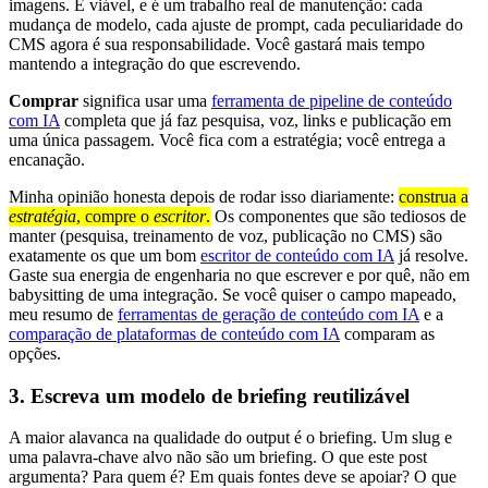
imagens. É viável, e é um trabalho real de manutenção: cada
mudança de modelo, cada ajuste de prompt, cada peculiaridade do
CMS agora é sua responsabilidade. Você gastará mais tempo
mantendo a integração do que escrevendo.
Comprar
significa usar uma
ferramenta de pipeline de conteúdo
com IA
completa que já faz pesquisa, voz, links e publicação em
uma única passagem. Você fica com a estratégia; você entrega a
encanação.
Minha opinião honesta depois de rodar isso diariamente:
construa a
estratégia
, compre o
escritor
.
Os componentes que são tediosos de
manter (pesquisa, treinamento de voz, publicação no CMS) são
exatamente os que um bom
escritor de conteúdo com IA
já resolve.
Gaste sua energia de engenharia no que escrever e por quê, não em
babysitting de uma integração. Se você quiser o campo mapeado,
meu resumo de
ferramentas de geração de conteúdo com IA
e a
comparação de plataformas de conteúdo com IA
comparam as
opções.
3. Escreva um modelo de briefing reutilizável
A maior alavanca na qualidade do output é o briefing. Um slug e
uma palavra-chave alvo não são um briefing. O que este post
argumenta? Para quem é? Em quais fontes deve se apoiar? O que