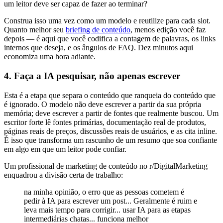
um leitor deve ser capaz de fazer ao terminar?
Construa isso uma vez como um modelo e reutilize para cada slot.
Quanto melhor seu
briefing de conteúdo
, menos edição você faz
depois — é aqui que você codifica a contagem de palavras, os links
internos que deseja, e os ângulos de FAQ. Dez minutos aqui
economiza uma hora adiante.
4. Faça a IA pesquisar, não apenas escrever
Esta é a etapa que separa o conteúdo que ranqueia do conteúdo que
é ignorado. O modelo não deve escrever a partir da sua própria
memória; deve escrever a partir de fontes que realmente buscou. Um
escritor forte lê fontes primárias, documentação real de produtos,
páginas reais de preços, discussões reais de usuários, e as cita inline.
É isso que transforma um rascunho de um resumo que soa confiante
em algo em que um leitor pode confiar.
Um profissional de marketing de conteúdo no r/DigitalMarketing
enquadrou a divisão certa de trabalho:
na minha opinião, o erro que as pessoas cometem é
pedir à IA para escrever um post... Geralmente é ruim e
leva mais tempo para corrigir... usar IA para as etapas
intermediárias chatas... funciona melhor