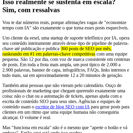
Isso realmente se sustenta em escala?
Sim, com ressalvas
Vou te dar números reais, porque afirmações vagas de "economize
tempo com IA" são exatamente o que torna esses posts esquecíveis.
Um cliente da eesel, uma startup de suporte telefônico por IA, opera
seu conteúdo inteiramente através desse tipo de pipeline de palavra-
chave até publicação e publica
360 posts de SEO por mês,
rankeando em #1 em palavras-chave competitivas
com uma equipe
pequena. São 12 por dia, com voz de marca consistente em centenas
de posts. Em toda a frota mais ampla, um post típico de 2.000 a
2.900 palavras, banner de capa, infográficos, FAQs, links internos e
tudo mais, sai em aproximadamente 12 a 20 minutos de geração.
Também atrai pessoas que não vieram pelo calendário. Ouço de
profissionais de marketing que chegam querendo exatamente uma
coisa: não o chat ou a automação de tickets, apenas ajuda com a
escrita de conteúdo SEO para seus sites. Agências e equipes de
conteúdo usam o
escritor de blog SEO com IA
para gerar posts para
clientes em um ritmo que uma equipe humana não conseguiria
alcançar. O volume é real.
Mas "funciona em escala" não é o mesmo que "aperte o botão e vá
embora". Então aqui está onde isso quebra.