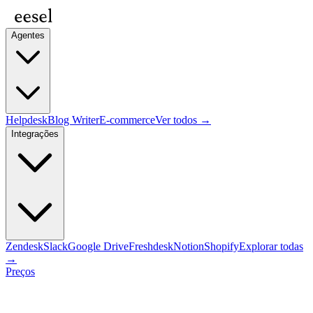
Agentes
Helpdesk
Blog Writer
E-commerce
Ver todos →
Integrações
Zendesk
Slack
Google Drive
Freshdesk
Notion
Shopify
Explorar todas
→
Preços