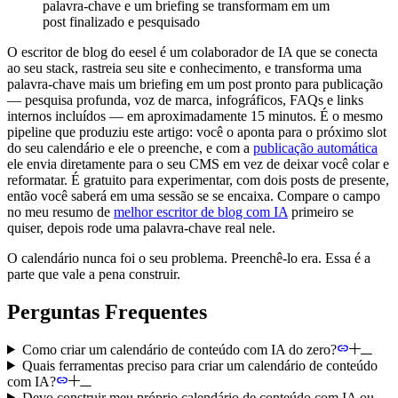
palavra-chave e um briefing se transformam em um
post finalizado e pesquisado
O escritor de blog do eesel é um colaborador de IA que se conecta
ao seu stack, rastreia seu site e conhecimento, e transforma uma
palavra-chave mais um briefing em um post pronto para publicação
— pesquisa profunda, voz de marca, infográficos, FAQs e links
internos incluídos — em aproximadamente 15 minutos. É o mesmo
pipeline que produziu este artigo: você o aponta para o próximo slot
do seu calendário e ele o preenche, e com a
publicação automática
ele envia diretamente para o seu CMS em vez de deixar você colar e
reformatar. É gratuito para experimentar, com dois posts de presente,
então você saberá em uma sessão se se encaixa. Compare o campo
no meu resumo de
melhor escritor de blog com IA
primeiro se
quiser, depois rode uma palavra-chave real nele.
O calendário nunca foi o seu problema. Preenchê-lo era. Essa é a
parte que vale a pena construir.
Perguntas Frequentes
Como criar um calendário de conteúdo com IA do zero?
Quais ferramentas preciso para criar um calendário de conteúdo
com IA?
Devo construir meu próprio calendário de conteúdo com IA ou