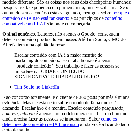
modelo diferente. São as coisas nos seus dois checkpoints humanos:
pesquisa real, experiência em primeira mão, uma voz distinta. Se o
output do seu calendário está estagnando, meu guia sobre
por que o
conteúdo de IA não está rankeando
e os princípios de
conteúdo
compatível com EEAT
são onde eu começaria.
O sinal genérico.
Leitores, não apenas o Google, conseguem
detectar conteúdo produzido em massa. Até Tim Soulo, CMO do
Ahrefs, tem uma opinião famosa:
Escalar conteúdo com IA é a maior mentira do
marketing de conteúdo... seu trabalho não é apenas
"produzir conteúdo". Seu trabalho é fazer as pessoas se
importarem... CRIAR CONTEÚDO
SIGNIFICATIVO É TRABALHO DURO!
Tim Soulo no LinkedIn
Não concordo totalmente, e o cliente de 360 posts por mês é minha
evidência. Mas ele está certo sobre o modo de falha que está
atacando. Escalar
lixo
é a mentira. Escalar conteúdo
pesquisado,
com voz, editado
é apenas um modelo operacional — e o humano
ainda precisa fazer as pessoas se importarem. Saber
como os
detectores de conteúdo de IA funcionam
ajuda você a ficar do lado
certo dessa linha.