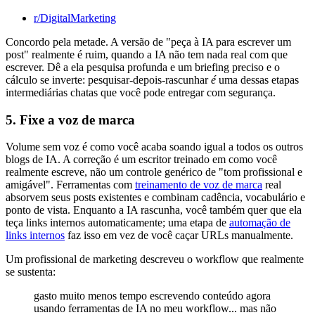
r/DigitalMarketing
Concordo pela metade. A versão de "peça à IA para escrever um
post" realmente é ruim, quando a IA não tem nada real com que
escrever. Dê a ela pesquisa profunda e um briefing preciso e o
cálculo se inverte: pesquisar-depois-rascunhar
é
uma dessas etapas
intermediárias chatas que você pode entregar com segurança.
5. Fixe a voz de marca
Volume sem voz é como você acaba soando igual a todos os outros
blogs de IA. A correção é um escritor treinado em como você
realmente escreve, não um controle genérico de "tom profissional e
amigável". Ferramentas com
treinamento de voz de marca
real
absorvem seus posts existentes e combinam cadência, vocabulário e
ponto de vista. Enquanto a IA rascunha, você também quer que ela
teça links internos automaticamente; uma etapa de
automação de
links internos
faz isso em vez de você caçar URLs manualmente.
Um profissional de marketing descreveu o workflow que realmente
se sustenta:
gasto muito menos tempo escrevendo conteúdo agora
usando ferramentas de IA no meu workflow... mas não