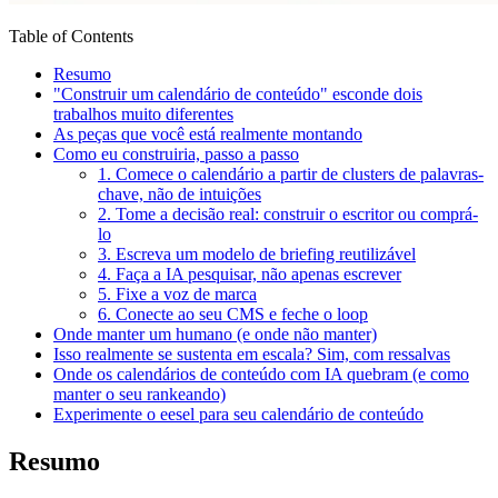
Table of Contents
Resumo
"Construir um calendário de conteúdo" esconde dois
trabalhos muito diferentes
As peças que você está realmente montando
Como eu construiria, passo a passo
1. Comece o calendário a partir de clusters de palavras-
chave, não de intuições
2. Tome a decisão real: construir o escritor ou comprá-
lo
3. Escreva um modelo de briefing reutilizável
4. Faça a IA pesquisar, não apenas escrever
5. Fixe a voz de marca
6. Conecte ao seu CMS e feche o loop
Onde manter um humano (e onde não manter)
Isso realmente se sustenta em escala? Sim, com ressalvas
Onde os calendários de conteúdo com IA quebram (e como
manter o seu rankeando)
Experimente o eesel para seu calendário de conteúdo
Resumo