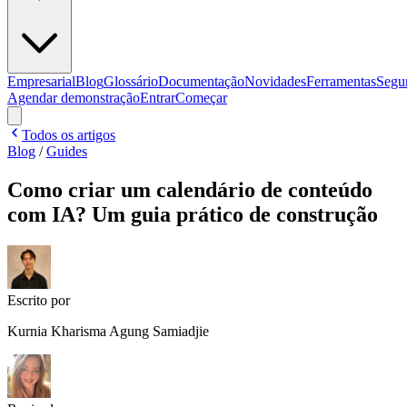
Empresarial
Blog
Glossário
Documentação
Novidades
Ferramentas
Segu
Agendar demonstração
Entrar
Começar
Todos os artigos
Blog
/
Guides
Como criar um calendário de conteúdo
com IA? Um guia prático de construção
Escrito por
Kurnia Kharisma Agung Samiadjie