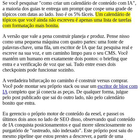
Se você pesquisar "como criar um calendário de conteúdo com IA",
a maioria dos guias te entrega um prompt que cospe uma grade de
tópicos com datas ao lado. Isso é os 5% fáceis.
Um calendário de
tópicos que você ainda não escreveu é apenas uma lista de tarefas
com formatação mais bonita.
A versão que vale a pena construir planeja
e
produz. Pense nisso
como uma pequena máquina com quatro partes: uma fonte de
palavras-chave, uma fila, um escritor de IA que faz pesquisa real e
escreve na sua voz, e um caminho limpo para o seu CMS. Você
mantém um humano em exatamente dois pontos: o briefing que
entra e a verificação de voz que sai. Tudo entre esses dois
checkpoints pode funcionar sozinho.
A verdadeira bifurcação no caminho é construir versus comprar.
Você pode montar seu próprio stack ou usar um
escritor de blog com
IA
completo que já conecta as peças. De qualquer forma, julgue
pelo post publicado que sai do outro lado, não pelo calendário
bonito que entra.
Eu gerencio o próprio motor de conteúdo da eesel, e passei os
últimos dois anos no lado de SEO disso, observando qual conteúdo
de IA conquista posicionamentos e qual morre silenciosamente no
purgatório de "rastreado, não indexado". Este próprio post saiu do
mesmo pipeline que estou prestes a descrever, a partir de uma