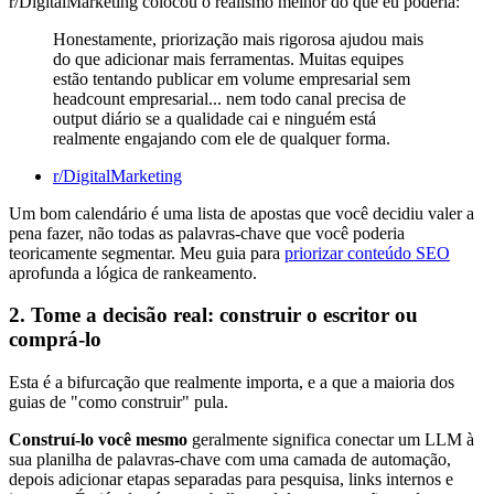
r/DigitalMarketing colocou o realismo melhor do que eu poderia:
Honestamente, priorização mais rigorosa ajudou mais
do que adicionar mais ferramentas. Muitas equipes
estão tentando publicar em volume empresarial sem
headcount empresarial... nem todo canal precisa de
output diário se a qualidade cai e ninguém está
realmente engajando com ele de qualquer forma.
r/DigitalMarketing
Um bom calendário é uma lista de apostas que você decidiu valer a
pena fazer, não todas as palavras-chave que você poderia
teoricamente segmentar. Meu guia para
priorizar conteúdo SEO
aprofunda a lógica de rankeamento.
2. Tome a decisão real: construir o escritor ou
comprá-lo
Esta é a bifurcação que realmente importa, e a que a maioria dos
guias de "como construir" pula.
Construí-lo você mesmo
geralmente significa conectar um LLM à
sua planilha de palavras-chave com uma camada de automação,
depois adicionar etapas separadas para pesquisa, links internos e