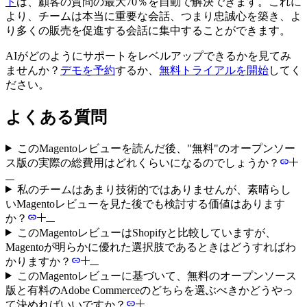
ト
は、顧客の質問の最大70％を自動で解決できます。これに
より、チームは本当に重要な会話、つまり忠誠心を築き、よ
り多くの販売を促進する会話に集中することができます。
AIがどのようにサポートをレベルアップできるかを見てみ
ませんか？
デモを予約
するか、
無料トライアルを開始
してく
ださい。
よくある質問
このMagentoレビューを読んだ後、"無料"のオープンソー
ス版の実際の総費用はどれくらいになるのでしょうか？
私のチームはあまり技術的ではありませんが、素晴らし
いMagentoレビューを見た後でも検討する価値はあります
か？
このMagentoレビューはShopifyと比較していますが、
Magentoが明らかに優れた選択肢であるときはどうすればわ
かりますか？
このMagentoレビューに基づいて、無料のオープンソース
版と有料のAdobe Commerceのどちらを選ぶべきかどうやっ
て決めればいいですか？