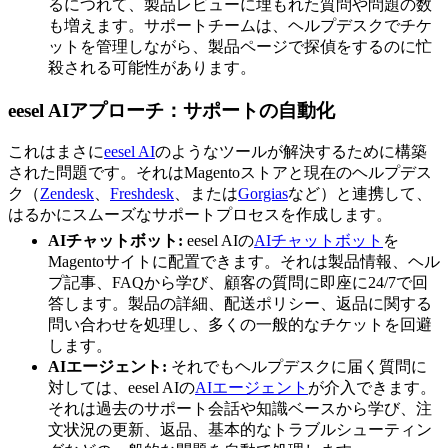
るにつれて、製品レビューに埋もれた質問や問題の数
も増えます。サポートチームは、ヘルプデスクでチケ
ットを管理しながら、製品ページで探偵をするのに忙
殺される可能性があります。
eesel AIアプローチ：サポートの自動化
これはまさに
eesel AI
のようなツールが解決するために構築
された問題です。それはMagentoストアと現在のヘルプデス
ク（
Zendesk
、
Freshdesk
、または
Gorgias
など）と連携して、
はるかにスムーズなサポートプロセスを作成します。
AIチャットボット:
eesel AIの
AIチャットボット
を
Magentoサイトに配置できます。それは製品情報、ヘル
プ記事、FAQから学び、顧客の質問に即座に24/7で回
答します。製品の詳細、配送ポリシー、返品に関する
問い合わせを処理し、多くの一般的なチケットを回避
します。
AIエージェント:
それでもヘルプデスクに届く質問に
対しては、eesel AIの
AIエージェント
が介入できます。
それは過去のサポート会話や知識ベースから学び、注
文状況の更新、返品、基本的なトラブルシューティン