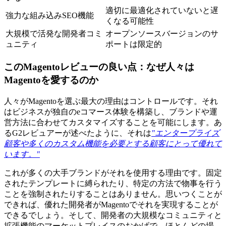
適切に最適化されていないと遅
強力な組み込みSEO機能
くなる可能性
大規模で活発な開発者コミ
オープンソースバージョンのサ
ュニティ
ポートは限定的
このMagentoレビューの良い点：なぜ人々は
Magentoを愛するのか
人々がMagentoを選ぶ最大の理由はコントロールです。それ
はビジネスが独自のeコマース体験を構築し、ブランドや運
営方法に合わせてカスタマイズすることを可能にします。あ
るG2レビュアーが述べたように、それは
"エンタープライズ
顧客や多くのカスタム機能を必要とする顧客にとって優れて
います。"
これが多くの大手ブランドがそれを使用する理由です。固定
されたテンプレートに縛られたり、特定の方法で物事を行う
ことを強制されたりすることはありません。思いつくことが
できれば、優れた開発者がMagentoでそれを実現することが
できるでしょう。そして、開発者の大規模なコミュニティと
拡張機能のマーケットプレイスのおかげで、ほとんどの場