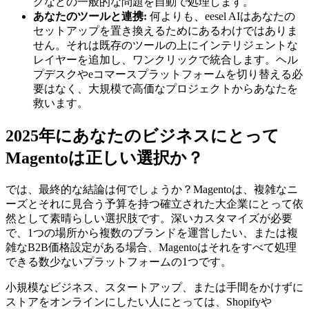
グなどの一般的な問題を自動で処理します。
あなたのツールと連携:
何よりも、eesel AIはあなたの
セットアップを置き換えるためにあるわけではありま
せん。それは既存のツールの上にインテリジェントな
レイヤーを追加し、ワンクリックで統合します。ヘル
プデスクやeコマースプラットフォームを切り替える必
要はなく、大規模で高価なプロジェクトからあなたを
救います。
2025年にあなたのビジネスにとって
Magentoは正しい選択か？
では、最終的な結論は何でしょうか？Magentoは、複雑なニ
ーズとそれに見合う予算を持つ確立された大企業にとって依
然として素晴らしい選択肢です。深いカスタマイズが必要
で、1つの場所から複数のブランドを運営したい、または複
雑なB2B価格設定がある場合、Magentoはそれをすべて処理
できる数少ないプラットフォームの1つです。
小規模なビジネス、スタートアップ、または手間をかけずに
ストアをオンラインにしたい人にとっては、Shopifyや