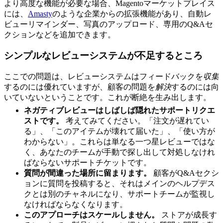
より高度な機能が必要な場合、Magentoマーケットプレイス
には、
Amasty
のような企業からの拡張機能があり、自動レ
ビューリマインダー、写真のアップロード、専用のQ&Aセ
クションなどを追加できます。
シンプルなレビューシステムが不足するところ
ここでの問題は、レビューシステムはフィードバックを
収集
するのには優れていますが、顧客の問題を
解決
するのには向
いていないということです。これが断絶を生み出します。
ネガティブレビューはしばしば隠れたサポートリクエ
ストです。
考えてみてください。「注文が遅れてい
る」、「このアイテムが壊れて届いた」、「使い方が
わからない」。これらは単なる一つ星レビューではな
く、あなたのチームが手動で探し出して対処しなけれ
ばならないサポートチケットです。
質問が間違った場所に留まります。
顧客がQ&Aセクシ
ョンに質問を投稿すると、それはメインのヘルプデス
クとは別のチャネルになり、サポートチームが監視し
なければならなくなります。
このアプローチはスケールしません。
ストアが成長す