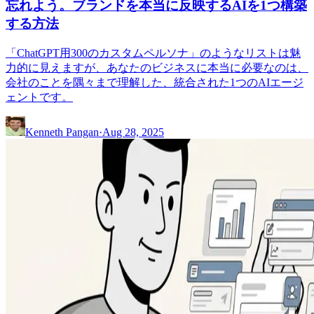
忘れよう。ブランドを本当に反映するAIを1つ構築
する方法
「ChatGPT用300のカスタムペルソナ」のようなリストは魅
力的に見えますが、あなたのビジネスに本当に必要なのは、
会社のことを隅々まで理解した、統合された1つのAIエージ
ェントです。
Kenneth Pangan
·
Aug 28, 2025