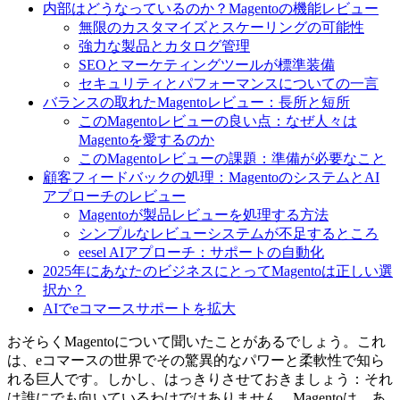
内部はどうなっているのか？Magentoの機能レビュー
無限のカスタマイズとスケーリングの可能性
強力な製品とカタログ管理
SEOとマーケティングツールが標準装備
セキュリティとパフォーマンスについての一言
バランスの取れたMagentoレビュー：長所と短所
このMagentoレビューの良い点：なぜ人々は
Magentoを愛するのか
このMagentoレビューの課題：準備が必要なこと
顧客フィードバックの処理：MagentoのシステムとAI
アプローチのレビュー
Magentoが製品レビューを処理する方法
シンプルなレビューシステムが不足するところ
eesel AIアプローチ：サポートの自動化
2025年にあなたのビジネスにとってMagentoは正しい選
択か？
AIでeコマースサポートを拡大
おそらくMagentoについて聞いたことがあるでしょう。これ
は、eコマースの世界でその驚異的なパワーと柔軟性で知ら
れる巨人です。しかし、はっきりさせておきましょう：それ
は誰にでも向いているわけではありません。Magentoは、あ