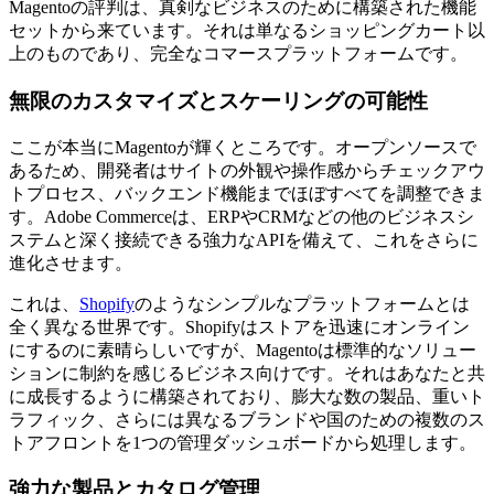
Magentoの評判は、真剣なビジネスのために構築された機能
セットから来ています。それは単なるショッピングカート以
上のものであり、完全なコマースプラットフォームです。
無限のカスタマイズとスケーリングの可能性
ここが本当にMagentoが輝くところです。オープンソースで
あるため、開発者はサイトの外観や操作感からチェックアウ
トプロセス、バックエンド機能までほぼすべてを調整できま
す。Adobe Commerceは、ERPやCRMなどの他のビジネスシ
ステムと深く接続できる強力なAPIを備えて、これをさらに
進化させます。
これは、
Shopify
のようなシンプルなプラットフォームとは
全く異なる世界です。Shopifyはストアを迅速にオンライン
にするのに素晴らしいですが、Magentoは標準的なソリュー
ションに制約を感じるビジネス向けです。それはあなたと共
に成長するように構築されており、膨大な数の製品、重いト
ラフィック、さらには異なるブランドや国のための複数のス
トアフロントを1つの管理ダッシュボードから処理します。
強力な製品とカタログ管理