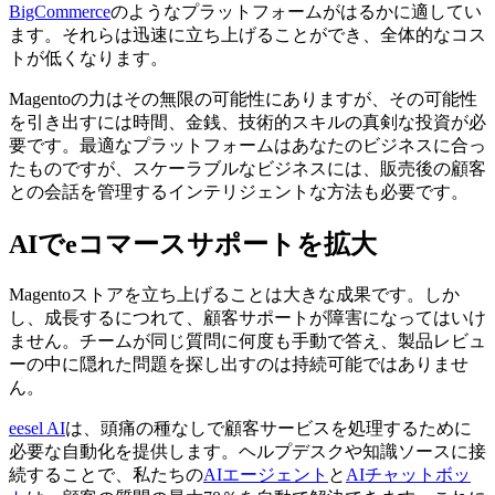
BigCommerce
のようなプラットフォームがはるかに適してい
ます。それらは迅速に立ち上げることができ、全体的なコス
トが低くなります。
Magentoの力はその無限の可能性にありますが、その可能性
を引き出すには時間、金銭、技術的スキルの真剣な投資が必
要です。最適なプラットフォームはあなたのビジネスに合っ
たものですが、スケーラブルなビジネスには、販売後の顧客
との会話を管理するインテリジェントな方法も必要です。
AIでeコマースサポートを拡大
Magentoストアを立ち上げることは大きな成果です。しか
し、成長するにつれて、顧客サポートが障害になってはいけ
ません。チームが同じ質問に何度も手動で答え、製品レビュ
ーの中に隠れた問題を探し出すのは持続可能ではありませ
ん。
eesel AI
は、頭痛の種なしで顧客サービスを処理するために
必要な自動化を提供します。ヘルプデスクや知識ソースに接
続することで、私たちの
AIエージェント
と
AIチャットボッ