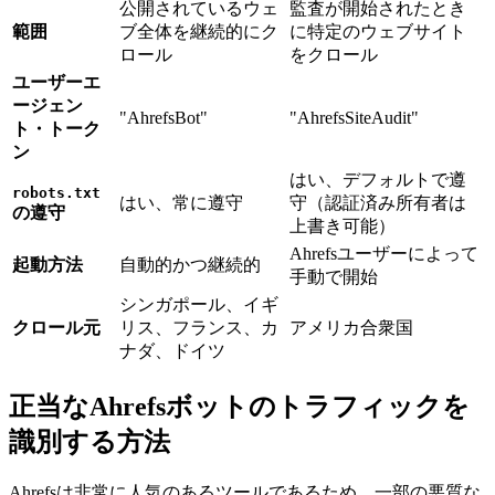
公開されているウェ
監査が開始されたとき
範囲
ブ全体を継続的にク
に特定のウェブサイト
ロール
をクロール
ユーザーエ
ージェン
"AhrefsBot"
"AhrefsSiteAudit"
ト・トーク
ン
はい、デフォルトで遵
robots.txt
はい、常に遵守
守（認証済み所有者は
の遵守
上書き可能）
Ahrefsユーザーによって
起動方法
自動的かつ継続的
手動で開始
シンガポール、イギ
クロール元
リス、フランス、カ
アメリカ合衆国
ナダ、ドイツ
正当なAhrefsボットのトラフィックを
識別する方法
Ahrefsは非常に人気のあるツールであるため、一部の悪質な