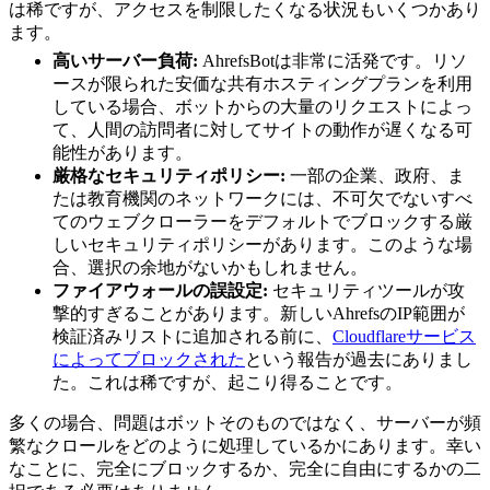
は稀ですが、アクセスを制限したくなる状況もいくつかあり
ます。
高いサーバー負荷:
AhrefsBotは非常に活発です。リソ
ースが限られた安価な共有ホスティングプランを利用
している場合、ボットからの大量のリクエストによっ
て、人間の訪問者に対してサイトの動作が遅くなる可
能性があります。
厳格なセキュリティポリシー:
一部の企業、政府、ま
たは教育機関のネットワークには、不可欠でないすべ
てのウェブクローラーをデフォルトでブロックする厳
しいセキュリティポリシーがあります。このような場
合、選択の余地がないかもしれません。
ファイアウォールの誤設定:
セキュリティツールが攻
撃的すぎることがあります。新しいAhrefsのIP範囲が
検証済みリストに追加される前に、
Cloudflareサービス
によってブロックされた
という報告が過去にありまし
た。これは稀ですが、起こり得ることです。
多くの場合、問題はボットそのものではなく、サーバーが頻
繁なクロールをどのように処理しているかにあります。幸い
なことに、完全にブロックするか、完全に自由にするかの二