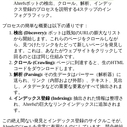
Ahrefsボットの検出、クロール、解析、インデッ
クス登録のプロセスを説明する4ステップのイン
フォグラフィック。
プロセスの簡単な概要は以下の通りです：
検出 (Discovery):
ボットは既知のURLの膨大なリスト
から開始します。これらのページをクロールしなが
ら、見つけたリンクをたどって新しいページを発見し
ます。これは、あなたがウェブサイトをクリックして
回るのとほぼ同じ仕組みです。
クロール (Crawling):
ページに到達すると、生のHTML
コードをダウンロードします。
解析 (Parsing):
その生データはパーサー（解析器）に
送られ、リンク（内部および外部）、テキスト、見出
し、メタデータなどの重要な要素がすべて抽出されま
す。
インデックス登録 (Indexing):
抽出された情報は整理さ
れ、Ahrefsの巨大なリンクインデックスに追加されま
す。
この絶え間ない発見とインデックス登録のサイクルこそが、
Ahrefsのツールを非常に有用なものにしています。競合他社