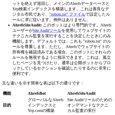
ットを絶えず巡回し、メインのAhrefsデータベースと
Yep検索インデックスを構築します。これは善良なデ
ジタル市民であり、
"robots.txt" ファイル
で設定したル
ールに
常に
従います。例外はありません。
AhrefsSiteAudit:
このボットはより専門的です。Ahrefs
ユーザーが
Site Auditツール
を使用してウェブサイトの
テクニカル監査を実行することを決定したときにのみ
機能します。デフォルトでは、これも "robots.txt" のル
ールを尊重します。ただし、Ahrefsでウェブサイトの
所有権を確認済みである場合、このボットにそれらの
ルールを無視するように指示できます。これは、孤立
したページを見つけたり、通常は公開ボットからブロ
ックしているセクションを確認したりするのに非常に
便利です。
主な違いを示す簡単な表は以下の通りです：
機能
AhrefsBot
AhrefsSiteAudit
グローバルなAhrefs
Site Auditツールのための
目的
インデックスと
オンデマンドなテクニ
Yep.comの構築
カル監査の実行