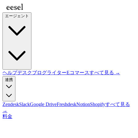
エージェント
ヘルプデスク
ブログライター
Eコマース
すべて見る →
連携
Zendesk
Slack
Google Drive
Freshdesk
Notion
Shopify
すべて見る
→
料金