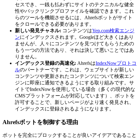
セスでき、一銭も払わずにサイトのテクニカルな健全
性やバックリンクプロファイルを確認できます。これ
らのツールを機能させるには、Ahrefsボットがサイト
をクロールできる必要があります。
新しい発見チャネル:
コンテンツは
Yep.com検索エンジ
ン
にインデックスされます。Googleほど大きくはあり
ませんが、人々にコンテンツを見つけてもらうための
もう一つの方法であり、それは決して悪いことではあ
りません。
インデックス登録の高速化:
Ahrefsは
IndexNowプロトコ
ル
のパートナーです。これは、ウェブサイトが新しい
コンテンツや更新されたコンテンツについて検索エン
ジンに即座に通知できるようにする取り組みです。サ
イトでIndexNowを使用している場合（多くの現代的な
CMSプラットフォームが対応しています）、ボットを
許可することで、新しいページがより速く発見され、
インデックスに登録されるようになります。
Ahrefsボットを制御する理由
ボットを完全にブロックすることが良いアイデアであること