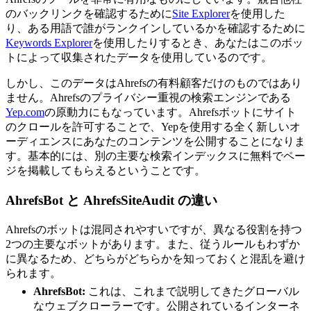
のバックリンクを確認するために
Site Explorer
を使用した
り、ある用語で誰がランクインしているかを確認するために
Keywords Explorer
を使用したりするとき、あなたはこのボッ
トによって収集されたデータを使用しているのです。
しかし、このデータはAhrefsの有料顧客だけのものではあり
ません。Ahrefsのプライバシー重視の検索エンジンである
Yep.com
の原動力にもなっています。Ahrefsボットにサイト
のクロールを許可することで、Yepを使用する全く新しいオ
ーディエンスにあなたのコンテンツを公開することになりま
す。基本的には、別の主要な検索インデックスに無料でペー
ジを掲載してもらえるということです。
AhrefsBot と AhrefsSiteAudit の違い
Ahrefsのボットは混同されやすいですが、異なる役割を持つ
2つの主要なボットがあります。また、従うルールもわずか
に異なるため、どちらがどちらかを知っておくと混乱を避け
られます。
AhrefsBot:
これは、これまで説明してきたグローバル
なウェブクローラーです。公開されているインターネ