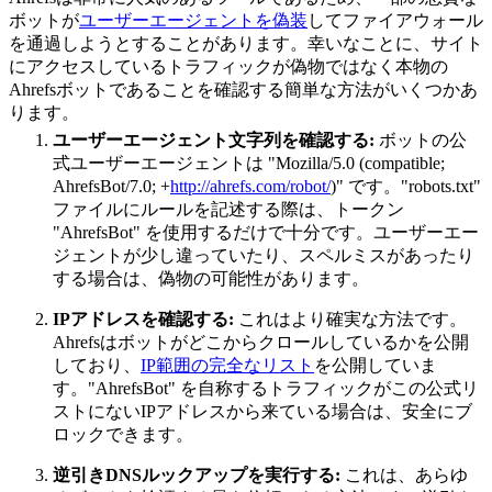
ボットが
ユーザーエージェントを偽装
してファイアウォール
を通過しようとすることがあります。幸いなことに、サイト
にアクセスしているトラフィックが偽物ではなく本物の
Ahrefsボットであることを確認する簡単な方法がいくつかあ
ります。
ユーザーエージェント文字列を確認する:
ボットの公
式ユーザーエージェントは "Mozilla/5.0 (compatible;
AhrefsBot/7.0; +
http://ahrefs.com/robot/
)" です。"robots.txt"
ファイルにルールを記述する際は、トークン
"AhrefsBot" を使用するだけで十分です。ユーザーエー
ジェントが少し違っていたり、スペルミスがあったり
する場合は、偽物の可能性があります。
IPアドレスを確認する:
これはより確実な方法です。
Ahrefsはボットがどこからクロールしているかを公開
しており、
IP範囲の完全なリスト
を公開していま
す。"AhrefsBot" を自称するトラフィックがこの公式リ
ストにないIPアドレスから来ている場合は、安全にブ
ロックできます。
逆引きDNSルックアップを実行する:
これは、あらゆ