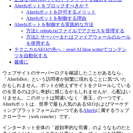
Ahrefsボットをブロックすべきか？
Ahrefsボットを許可するメリット
Ahrefsボットを制御する理由
Ahrefsボットを制御する実践的な方法
方法1: robots.txtファイルでアクセスを管理する
方法2: サーバーまたはファイアウォールのルール
を使用する
テクニカルSEOの先へ：eesel AI blog writerでコンテン
ツを自動化する
最後に
ウェブサイトのサーバーログを確認したことがあるなら、
「AhrefsBot」という訪問者が頻繁に現れることに気づいた
かもしれません。ボットが絶えずサイトをクロールしている
のを見るのは少し奇妙に感じるかもしれませんが、心配はい
りません。このボットは間違いなく「善玉」の一つです。
Ahrefsボットは、世界で最も人気のあるSEOおよびマーケテ
ィングプラットフォームの一つである
Ahrefs
に属するウェブ
クローラー（web crawler）です。
インターネット全体の「超効率的な司書」のようなものだと