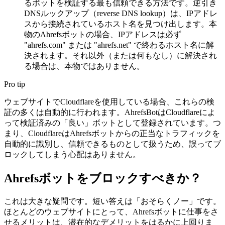
るボットを検証する最も信頼できる方法です。逆引き
DNSルックアップ（reverse DNS lookup）は、IPアドレ
スから接続されているホスト名を見つけ出します。本
物のAhrefsボットの場合、IPアドレスは必ず
"ahrefs.com" または "ahrefs.net" で終わるホスト名に解
決されます。それ以外（または何もなし）に解決され
る場合は、本物ではありません。
Pro tip
ウェブサイトでCloudflareを使用している場合、これらの検
証の多くは自動的に行われます。AhrefsBotはCloudflareによ
って検証済みの「良い」ボットとして登録されています。つ
まり、CloudflareはAhrefsボットからの正当なトラフィックを
自動的に識別し、信頼できるものとして扱うため、誤ってブ
ロックしてしまう心配はありません。
Ahrefsボットをブロックすべきか？
これは大きな疑問です。短い答えは「おそらくノー」です。
ほとんどのウェブサイトにとって、Ahrefsボットに仕事をさ
せるメリットは、潜在的なデメリットをはるかに上回りま