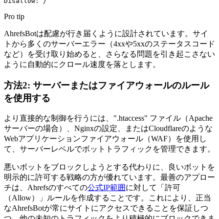
Pro tip
AhrefsBotは配慮が行き届くように設計されています。サイ
トから多くのサーバーエラー（4xxや5xxのステータスコード
など）を受け取り始めると、さらなる問題を引き起こさない
ように自動的にクロール速度を落とします。
方法2: サーバーまたはファイアウォールのルール
を使用する
より直接的な制御を行うには、".htaccess" ファイル（Apache
サーバーの場合）、Nginxの設定、またはCloudflareのような
Webアプリケーションファイアウォール（WAF）を使用し
て、サーバーレベルでボットトラフィックを管理できます。
悪いボットをブロックしようとする代わりに、良いボットを
明示的に許可する戦略の方が優れています。最善のアプロー
チは、Ahrefsのすべての
公式IP範囲
に対して「許可
（Allow）」ルールを作成することです。これにより、正当
なAhrefsBotが常にサイトにアクセスできることを保証しつ
つ、他の未知のトラフィックをより積極的にブロックできま