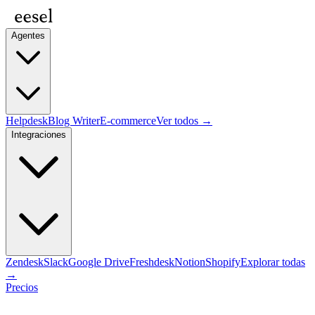
Agentes
Helpdesk
Blog Writer
E-commerce
Ver todos →
Integraciones
Zendesk
Slack
Google Drive
Freshdesk
Notion
Shopify
Explorar todas
→
Precios