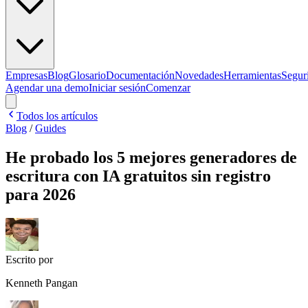
Empresas
Blog
Glosario
Documentación
Novedades
Herramientas
Segur
Agendar una demo
Iniciar sesión
Comenzar
Todos los artículos
Blog
/
Guides
He probado los 5 mejores generadores de
escritura con IA gratuitos sin registro
para 2026
Escrito por
Kenneth Pangan