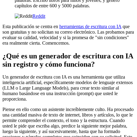
palabras. Escribo libros para niños y jóvenes, y genero
capítulos de entre 600 y 5000 palabras.
Reddit
Esta publicación se centra en
herramientas de escritura con IA
que
son gratuitas y no solicitan su correo electrónico. Las probamos para
evaluar su calidad, velocidad y si la promesa de "sin condiciones"
era realmente cierta. Comencemos.
¿Qué es un generador de escritura con IA
sin registro y cómo funciona?
Un generador de escritura con IA es una herramienta que utiliza
inteligencia artificial, específicamente modelos de lenguaje extensos
(LLM o Large Language Models), para crear texto similar al
humano basándose en una instrucción (prompt) que usted le
proporciona.
Piense en ello como un asistente increíblemente culto. Ha procesado
una cantidad masiva de texto de internet, libros y artículos, lo que le
permite comprender el contexto, el tono y la estructura. Cuando
usted le pide que escriba algo, predice la siguiente mejor palabra,
luego la siguiente, y así sucesivamente, hasta que ha formado
oraciones y párrafos completos que coinciden con su solicitud. Este