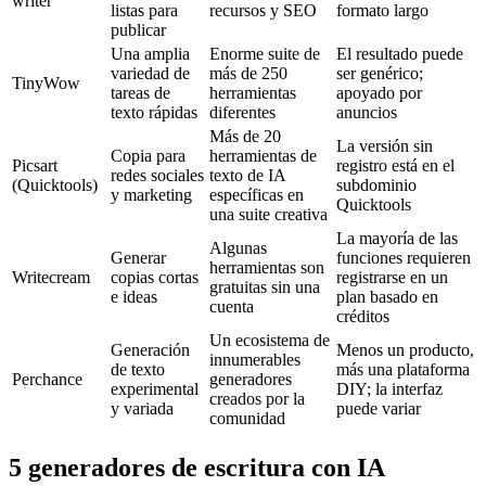
writer
listas para
recursos y SEO
formato largo
publicar
Una amplia
Enorme suite de
El resultado puede
variedad de
más de 250
ser genérico;
TinyWow
tareas de
herramientas
apoyado por
texto rápidas
diferentes
anuncios
Más de 20
La versión sin
Copia para
herramientas de
Picsart
registro está en el
redes sociales
texto de IA
(Quicktools)
subdominio
y marketing
específicas en
Quicktools
una suite creativa
La mayoría de las
Algunas
Generar
funciones requieren
herramientas son
Writecream
copias cortas
registrarse en un
gratuitas sin una
e ideas
plan basado en
cuenta
créditos
Un ecosistema de
Generación
Menos un producto,
innumerables
de texto
más una plataforma
Perchance
generadores
experimental
DIY; la interfaz
creados por la
y variada
puede variar
comunidad
5 generadores de escritura con IA