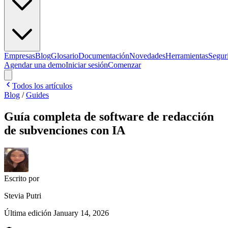
Empresas
Blog
Glosario
Documentación
Novedades
Herramientas
Segur
Agendar una demo
Iniciar sesión
Comenzar
Todos los artículos
Blog
/
Guides
Guía completa de software de redacción
de subvenciones con IA
Escrito por
Stevia Putri
Última edición
January 14, 2026