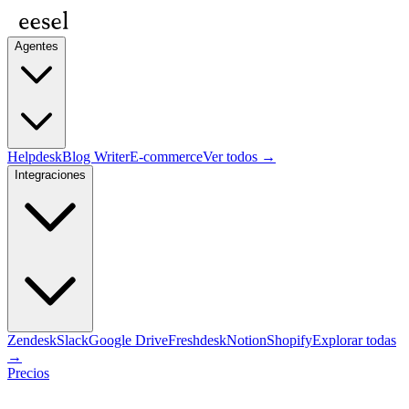
Agentes
Helpdesk
Blog Writer
E-commerce
Ver todos →
Integraciones
Zendesk
Slack
Google Drive
Freshdesk
Notion
Shopify
Explorar todas
→
Precios