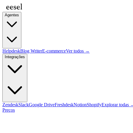
Agentes
Helpdesk
Blog Writer
E-commerce
Ver todos →
Integrações
Zendesk
Slack
Google Drive
Freshdesk
Notion
Shopify
Explorar todas 
Preços