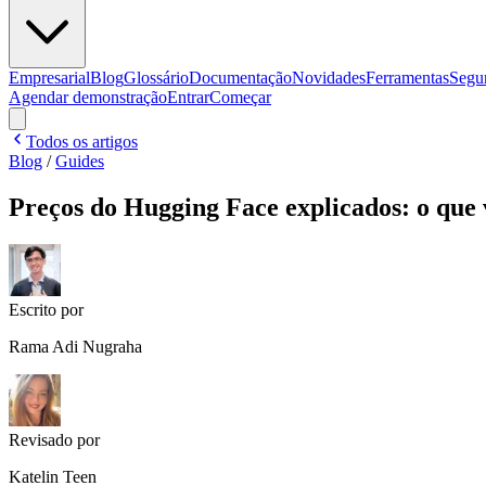
Empresarial
Blog
Glossário
Documentação
Novidades
Ferramentas
Segu
Agendar demonstração
Entrar
Começar
Todos os artigos
Blog
/
Guides
Preços do Hugging Face explicados: o que
Escrito por
Rama Adi Nugraha
Revisado por
Katelin Teen