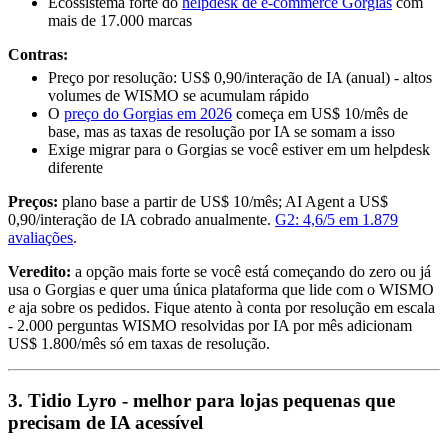
Ecossistema forte do
helpdesk de e-commerce Gorgias
com
mais de 17.000 marcas
Contras:
Preço por resolução: US$ 0,90/interação de IA (anual) - altos
volumes de WISMO se acumulam rápido
O
preço do Gorgias em 2026
começa em US$ 10/mês de
base, mas as taxas de resolução por IA se somam a isso
Exige migrar para o Gorgias se você estiver em um helpdesk
diferente
Preços:
plano base a partir de US$ 10/mês; AI Agent a US$
0,90/interação de IA cobrado anualmente.
G2: 4,6/5 em 1.879
avaliações
.
Veredito:
a opção mais forte se você está começando do zero ou já
usa o Gorgias e quer uma única plataforma que lide com o WISMO
e
aja sobre os pedidos. Fique atento à conta por resolução em escala
- 2.000 perguntas WISMO resolvidas por IA por mês adicionam
US$ 1.800/mês só em taxas de resolução.
3. Tidio Lyro - melhor para lojas pequenas que
precisam de IA acessível