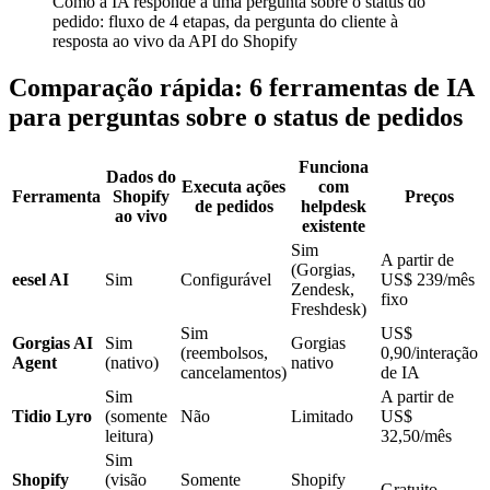
Como a IA responde a uma pergunta sobre o status do
pedido: fluxo de 4 etapas, da pergunta do cliente à
resposta ao vivo da API do Shopify
Comparação rápida: 6 ferramentas de IA
para perguntas sobre o status de pedidos
Funciona
Dados do
Executa ações
com
Ferramenta
Shopify
Preços
de pedidos
helpdesk
ao vivo
existente
Sim
A partir de
(Gorgias,
eesel AI
Sim
Configurável
US$ 239/mês
Zendesk,
fixo
Freshdesk)
Sim
US$
Gorgias AI
Sim
Gorgias
(reembolsos,
0,90/interação
Agent
(nativo)
nativo
cancelamentos)
de IA
Sim
A partir de
Tidio Lyro
(somente
Não
Limitado
US$
leitura)
32,50/mês
Sim
Shopify
(visão
Somente
Shopify
Gratuito