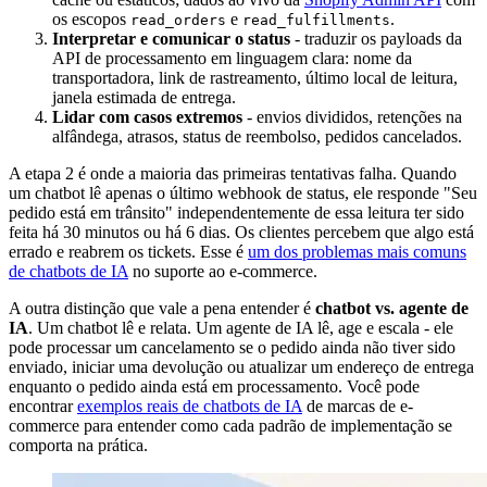
os escopos
e
.
read_orders
read_fulfillments
Interpretar e comunicar o status
- traduzir os payloads da
API de processamento em linguagem clara: nome da
transportadora, link de rastreamento, último local de leitura,
janela estimada de entrega.
Lidar com casos extremos
- envios divididos, retenções na
alfândega, atrasos, status de reembolso, pedidos cancelados.
A etapa 2 é onde a maioria das primeiras tentativas falha. Quando
um chatbot lê apenas o último webhook de status, ele responde "Seu
pedido está em trânsito" independentemente de essa leitura ter sido
feita há 30 minutos ou há 6 dias. Os clientes percebem que algo está
errado e reabrem os tickets. Esse é
um dos problemas mais comuns
de chatbots de IA
no suporte ao e-commerce.
A outra distinção que vale a pena entender é
chatbot vs. agente de
IA
. Um chatbot lê e relata. Um agente de IA lê, age e escala - ele
pode processar um cancelamento se o pedido ainda não tiver sido
enviado, iniciar uma devolução ou atualizar um endereço de entrega
enquanto o pedido ainda está em processamento. Você pode
encontrar
exemplos reais de chatbots de IA
de marcas de e-
commerce para entender como cada padrão de implementação se
comporta na prática.