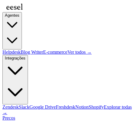
Agentes
Helpdesk
Blog Writer
E-commerce
Ver todos →
Integrações
Zendesk
Slack
Google Drive
Freshdesk
Notion
Shopify
Explorar todas
→
Preços