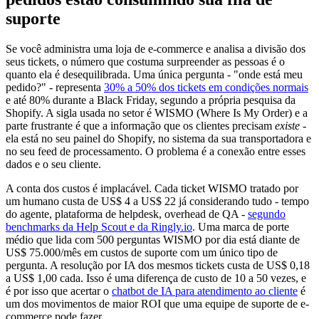
suporte
Se você administra uma loja de e-commerce e analisa a divisão dos
seus tickets, o número que costuma surpreender as pessoas é o
quanto ela é desequilibrada. Uma única pergunta - "onde está meu
pedido?" - representa
30% a 50% dos tickets em condições normais
e até 80% durante a Black Friday, segundo a própria pesquisa da
Shopify. A sigla usada no setor é WISMO (Where Is My Order) e a
parte frustrante é que a informação que os clientes precisam
existe
-
ela está no seu painel do Shopify, no sistema da sua transportadora e
no seu feed de processamento. O problema é a conexão entre esses
dados e o seu cliente.
A conta dos custos é implacável. Cada ticket WISMO tratado por
um humano custa de US$ 4 a US$ 22 já considerando tudo - tempo
do agente, plataforma de helpdesk, overhead de QA -
segundo
benchmarks da Help Scout e da Ringly.io
. Uma marca de porte
médio que lida com 500 perguntas WISMO por dia está diante de
US$ 75.000/mês em custos de suporte com um único tipo de
pergunta. A resolução por IA dos mesmos tickets custa de US$ 0,18
a US$ 1,00 cada. Isso é uma diferença de custo de 10 a 50 vezes, e
é por isso que acertar o
chatbot de IA para atendimento ao cliente
é
um dos movimentos de maior ROI que uma equipe de suporte de e-
commerce pode fazer.