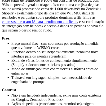
sobre status de reembolso e 100% em consultas de produtos, com
93% de precisão geral na triagem. Isso com uma varejista de joias
online alemã processando cerca de 1.000 tickets/mês no Zendesk +
Shopify - exatamente o tipo de loja em que WISMO, status de
reembolso e perguntas sobre produtos dominam a fila. Entre as
empresas que usam IA para atendimento ao cliente
, essa combinação
de integração com helpdesk e acesso a dados de pedidos ao vivo é o
que separa o desvio real do ruído.
Prós:
Preço mensal fixo - sem cobranças por resolução à medida
que o volume de WISMO cresce
Funciona dentro do seu helpdesk existente; nenhuma nova
interface para os agentes aprenderem
Extrai de várias fontes de conhecimento simultaneamente
(Shopify + documentos + tickets passados)
Modo de simulação: teste contra tickets históricos antes de
entrar no ar
Treinável em linguagem simples - sem necessidade de
engenharia de prompts
Contras:
Não é um helpdesk independente; exige uma conta existente
no Gorgias, Zendesk ou Freshdesk
Ações de pedidos (cancelamentos, reembolsos) exigem