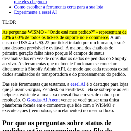
que eles cheguem
Como escolher a ferramenta certa para a sua loja
Experimente a eesel AI
TL;DR
As perguntas WISMO - "Onde está meu pedido?" - representam de
30% a 60% de todos os tickets de suporte no e-commerce.
A um
custo de US$ 4 a US$ 22 por ticket tratado por um humano, isso é
uma despesa previsível e evitável. A maioria dos chatbots de
primeira geração falha nisso porque lê campos de status
desatualizados em vez de consultar os dados de pedidos do Shopify
ao vivo. As ferramentas que realmente funcionam se conectam
diretamente à Shopify Admin API, de modo que cada resposta extrai
dados atualizados da transportadora e do processamento do pedido.
Das seis ferramentas que testamos, a
eesel AI
é o destaque para lojas
que já usam Gorgias, Zendesk ou Freshdesk - ela se sobrepõe ao seu
helpdesk existente a uma taxa mensal fixa em vez de cobrar por
resolução. O
Gorgias AI Agent
vence se você quiser uma única
plataforma focada em e-commerce que lide com o WISMO
e
execute ações (reembolsos, cancelamentos) no mesmo fluxo.
Por que as perguntas sobre status de
pedidos estão consumindo sua fila de