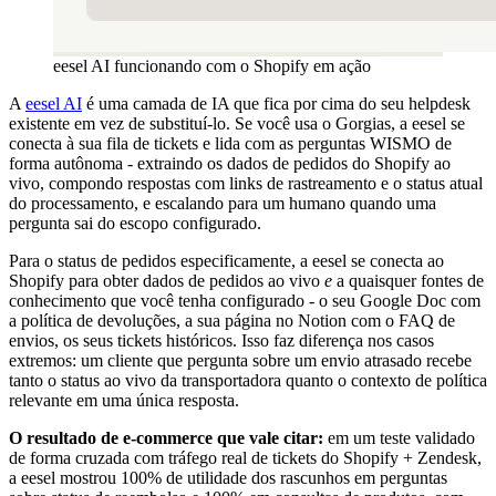
eesel AI funcionando com o Shopify em ação
A
eesel AI
é uma camada de IA que fica por cima do seu helpdesk
existente em vez de substituí-lo. Se você usa o Gorgias, a eesel se
conecta à sua fila de tickets e lida com as perguntas WISMO de
forma autônoma - extraindo os dados de pedidos do Shopify ao
vivo, compondo respostas com links de rastreamento e o status atual
do processamento, e escalando para um humano quando uma
pergunta sai do escopo configurado.
Para o status de pedidos especificamente, a eesel se conecta ao
Shopify para obter dados de pedidos ao vivo
e
a quaisquer fontes de
conhecimento que você tenha configurado - o seu Google Doc com
a política de devoluções, a sua página no Notion com o FAQ de
envios, os seus tickets históricos. Isso faz diferença nos casos
extremos: um cliente que pergunta sobre um envio atrasado recebe
tanto o status ao vivo da transportadora quanto o contexto de política
relevante em uma única resposta.
O resultado de e-commerce que vale citar:
em um teste validado
de forma cruzada com tráfego real de tickets do Shopify + Zendesk,
a eesel mostrou 100% de utilidade dos rascunhos em perguntas