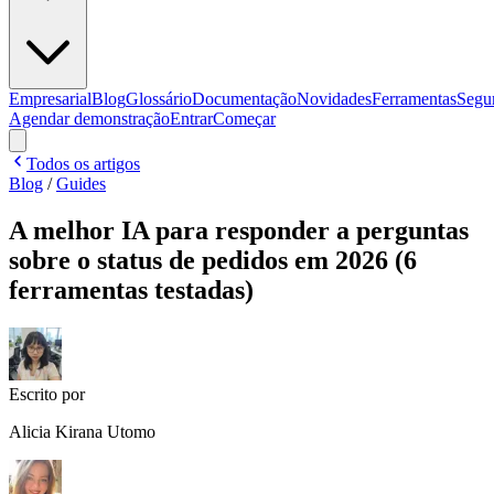
Empresarial
Blog
Glossário
Documentação
Novidades
Ferramentas
Segu
Agendar demonstração
Entrar
Começar
Todos os artigos
Blog
/
Guides
A melhor IA para responder a perguntas
sobre o status de pedidos em 2026 (6
ferramentas testadas)
Escrito por
Alicia Kirana Utomo