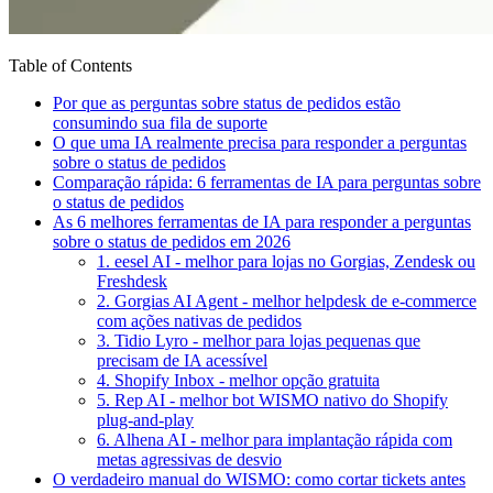
Table of Contents
Por que as perguntas sobre status de pedidos estão
consumindo sua fila de suporte
O que uma IA realmente precisa para responder a perguntas
sobre o status de pedidos
Comparação rápida: 6 ferramentas de IA para perguntas sobre
o status de pedidos
As 6 melhores ferramentas de IA para responder a perguntas
sobre o status de pedidos em 2026
1. eesel AI - melhor para lojas no Gorgias, Zendesk ou
Freshdesk
2. Gorgias AI Agent - melhor helpdesk de e-commerce
com ações nativas de pedidos
3. Tidio Lyro - melhor para lojas pequenas que
precisam de IA acessível
4. Shopify Inbox - melhor opção gratuita
5. Rep AI - melhor bot WISMO nativo do Shopify
plug-and-play
6. Alhena AI - melhor para implantação rápida com
metas agressivas de desvio
O verdadeiro manual do WISMO: como cortar tickets antes