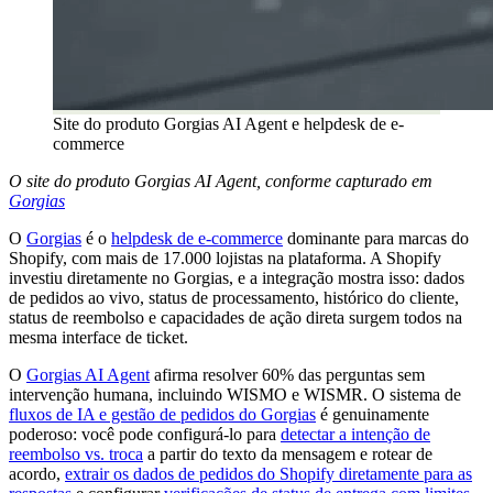
Site do produto Gorgias AI Agent e helpdesk de e-
commerce
O site do produto Gorgias AI Agent, conforme capturado em
Gorgias
O
Gorgias
é o
helpdesk de e-commerce
dominante para marcas do
Shopify, com mais de 17.000 lojistas na plataforma. A Shopify
investiu diretamente no Gorgias, e a integração mostra isso: dados
de pedidos ao vivo, status de processamento, histórico do cliente,
status de reembolso e capacidades de ação direta surgem todos na
mesma interface de ticket.
O
Gorgias AI Agent
afirma resolver 60% das perguntas sem
intervenção humana, incluindo WISMO e WISMR. O sistema de
fluxos de IA e gestão de pedidos do Gorgias
é genuinamente
poderoso: você pode configurá-lo para
detectar a intenção de
reembolso vs. troca
a partir do texto da mensagem e rotear de
acordo,
extrair os dados de pedidos do Shopify diretamente para as