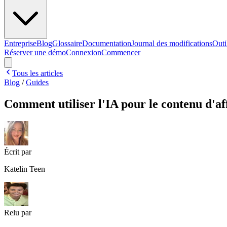
Entreprise
Blog
Glossaire
Documentation
Journal des modifications
Outi
Réserver une démo
Connexion
Commencer
Tous les articles
Blog
/
Guides
Comment utiliser l'IA pour le contenu d'af
Écrit par
Katelin Teen
Relu par