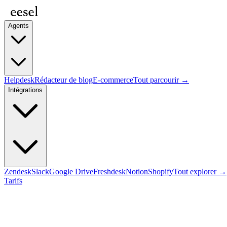
Agents
Helpdesk
Rédacteur de blog
E-commerce
Tout parcourir →
Intégrations
Zendesk
Slack
Google Drive
Freshdesk
Notion
Shopify
Tout explorer →
Tarifs