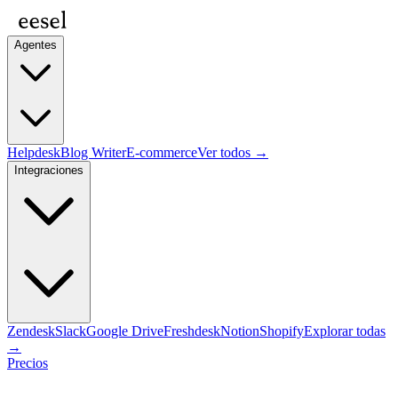
Agentes
Helpdesk
Blog Writer
E-commerce
Ver todos →
Integraciones
Zendesk
Slack
Google Drive
Freshdesk
Notion
Shopify
Explorar todas
→
Precios