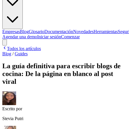
Empresas
Blog
Glosario
Documentación
Novedades
Herramientas
Segur
Agendar una demo
Iniciar sesión
Comenzar
Todos los artículos
Blog
/
Guides
La guía definitiva para escribir blogs de
cocina: De la página en blanco al post
viral
Escrito por
Stevia Putri