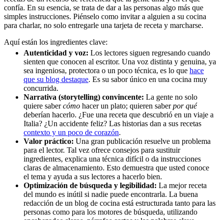
confía. En su esencia, se trata de dar a las personas algo más que
simples instrucciones. Piénselo como invitar a alguien a su cocina
para charlar, no solo entregarle una tarjeta de receta y marcharse.
Aquí están los ingredientes clave:
Autenticidad y voz:
Los lectores siguen regresando cuando
sienten que conocen al escritor. Una voz distinta y genuina, ya
sea ingeniosa, protectora o un poco técnica, es lo que
hace
que su blog destaque
. Es su sabor único en una cocina muy
concurrida.
Narrativa (storytelling) convincente:
La gente no solo
quiere saber
cómo
hacer un plato; quieren saber
por qué
deberían hacerlo. ¿Fue una receta que descubrió en un viaje a
Italia? ¿Un accidente feliz? Las historias dan a sus recetas
contexto y un poco de corazón
.
Valor práctico:
Una gran publicación resuelve un problema
para el lector. Tal vez ofrece consejos para sustituir
ingredientes, explica una técnica difícil o da instrucciones
claras de almacenamiento. Esto demuestra que usted conoce
el tema y ayuda a sus lectores a hacerlo bien.
Optimización de búsqueda y legibilidad:
La mejor receta
del mundo es inútil si nadie puede encontrarla. La buena
redacción de un blog de cocina está estructurada tanto para las
personas como para los motores de búsqueda, utilizando