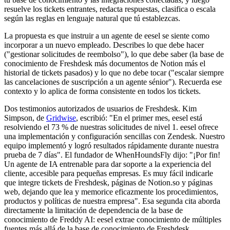
resuelve los tickets entrantes, redacta respuestas, clasifica o escala
según las reglas en lenguaje natural que tú establezcas.
La propuesta es que instruir a un agente de eesel se siente como
incorporar a un nuevo empleado. Describes lo que debe hacer
("gestionar solicitudes de reembolso"), lo que debe saber (la base de
conocimiento de Freshdesk más documentos de Notion más el
historial de tickets pasados) y lo que no debe tocar ("escalar siempre
las cancelaciones de suscripción a un agente sénior"). Recuerda ese
contexto y lo aplica de forma consistente en todos los tickets.
Dos testimonios autorizados de usuarios de Freshdesk. Kim
Simpson, de
Gridwise
, escribió: "En el primer mes, eesel está
resolviendo el 73 % de nuestras solicitudes de nivel 1. eesel ofrece
una implementación y configuración sencillas con Zendesk. Nuestro
equipo implementó y logró resultados rápidamente durante nuestra
prueba de 7 días". El fundador de WhenHoundsFly dijo: "¡Por fin!
Un agente de IA entrenable para dar soporte a la experiencia del
cliente, accesible para pequeñas empresas. Es muy fácil indicarle
que integre tickets de Freshdesk, páginas de Notion.so y páginas
web, dejando que lea y memorice eficazmente los procedimientos,
productos y políticas de nuestra empresa". Esa segunda cita aborda
directamente la limitación de dependencia de la base de
conocimiento de Freddy AI: eesel extrae conocimiento de múltiples
fuentes más allá de la base de conocimiento de Freshdesk.