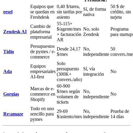
Equipos que
0,40 $/tarea,
50 $ de
Sí, de forma
eesel
se quedan en
sin tarifas por
crédito, sin
nativa
Freshdesk
asiento
tarjeta
55-115+
Cambio de
$/agente/mes
No, solo
Programa
Zendesk AI
plataforma
+ facturación
Zendesk
para startup
empresarial
AR
Presupuestos
Desde 24,17
No,
50
Tidio
de pymes / e-
$/mes
independiente
convers./me
commerce
Solo
Equipos
presupuesto
Sí, vía
Ada
empresariales
No
(300K+
integración
AI-first
convers./año)
60-900
Marcas de e-
$/mes según
No,
Gorgias
commerce en
No
volumen de
independiente
Shopify
tickets
Todo en uno
29-69
No,
Prueba de
Re:amaze
sencillo para
$/asiento/mes
independiente
14 días
pymes