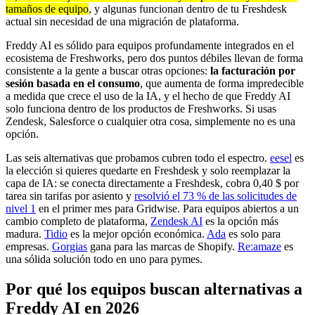
tamaños de equipo
, y algunas funcionan dentro de tu Freshdesk
actual sin necesidad de una migración de plataforma.
Freddy AI es sólido para equipos profundamente integrados en el
ecosistema de Freshworks, pero dos puntos débiles llevan de forma
consistente a la gente a buscar otras opciones:
la facturación por
sesión basada en el consumo
, que aumenta de forma impredecible
a medida que crece el uso de la IA, y el hecho de que Freddy AI
solo funciona dentro de los productos de Freshworks. Si usas
Zendesk, Salesforce o cualquier otra cosa, simplemente no es una
opción.
Las seis alternativas que probamos cubren todo el espectro.
eesel
es
la elección si quieres quedarte en Freshdesk y solo reemplazar la
capa de IA: se conecta directamente a Freshdesk, cobra 0,40 $ por
tarea sin tarifas por asiento y
resolvió el 73 % de las solicitudes de
nivel 1
en el primer mes para Gridwise. Para equipos abiertos a un
cambio completo de plataforma,
Zendesk AI
es la opción más
madura.
Tidio
es la mejor opción económica.
Ada
es solo para
empresas.
Gorgias
gana para las marcas de Shopify.
Re:amaze
es
una sólida solución todo en uno para pymes.
Por qué los equipos buscan alternativas a
Freddy AI en 2026