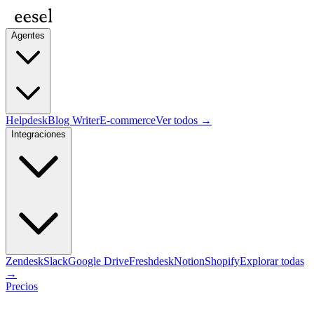
Agentes
Helpdesk
Blog Writer
E-commerce
Ver todos →
Integraciones
Zendesk
Slack
Google Drive
Freshdesk
Notion
Shopify
Explorar todas
→
Precios