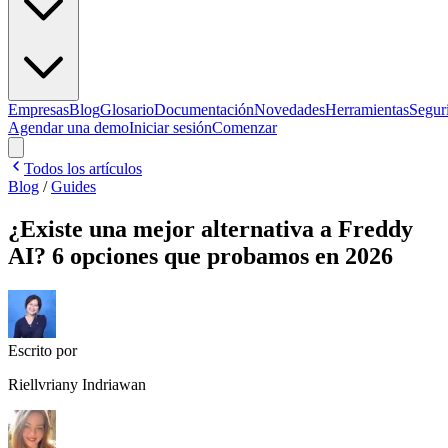
Empresas
Blog
Glosario
Documentación
Novedades
Herramientas
Segur
Agendar una demo
Iniciar sesión
Comenzar
Todos los artículos
Blog
/
Guides
¿Existe una mejor alternativa a Freddy
AI? 6 opciones que probamos en 2026
Escrito por
Riellvriany Indriawan