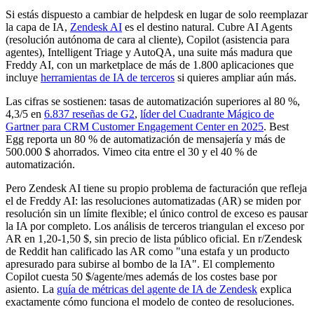
Si estás dispuesto a cambiar de helpdesk en lugar de solo reemplazar
la capa de IA,
Zendesk AI
es el destino natural. Cubre AI Agents
(resolución autónoma de cara al cliente), Copilot (asistencia para
agentes), Intelligent Triage y AutoQA, una suite más madura que
Freddy AI, con un marketplace de más de 1.800 aplicaciones que
incluye
herramientas de IA de terceros
si quieres ampliar aún más.
Las cifras se sostienen: tasas de automatización superiores al 80 %,
4,3/5 en
6.837 reseñas de G2
,
líder del Cuadrante Mágico de
Gartner para CRM Customer Engagement Center en 2025
. Best
Egg reporta un 80 % de automatización de mensajería y más de
500.000 $ ahorrados. Vimeo cita entre el 30 y el 40 % de
automatización.
Pero Zendesk AI tiene su propio problema de facturación que refleja
el de Freddy AI: las resoluciones automatizadas (AR) se miden por
resolución sin un límite flexible; el único control de exceso es pausar
la IA por completo. Los análisis de terceros triangulan el exceso por
AR en 1,20-1,50 $, sin precio de lista público oficial. En r/Zendesk
de Reddit han calificado las AR como "una estafa y un producto
apresurado para subirse al bombo de la IA". El complemento
Copilot cuesta 50 $/agente/mes además de los costes base por
asiento. La
guía de métricas del agente de IA de Zendesk
explica
exactamente cómo funciona el modelo de conteo de resoluciones.