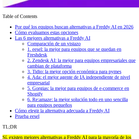
Table of Contents
Por qué los equipos buscan alternativas a Freddy AI en 2026
Cómo evaluamos estas opciones
Las 6 mejores alternativas a Freddy AI
Comparación de un vistazo
1. eesel: la mejor para equipos que se quedan en
Freshdesk
2. Zendesk AI: la mejor para equipos empresariales que
cambian de plataforma
3. Tidio: la mejor opción económica para pymes
4. Ada: el mejor agente de IA independiente de nivel
empresarial
5. Gorgias: la mejor para equipos de e-commerce en
Shopify
6. Re:amaze: la mejor solución todo en uno sencilla
para equipos pequeños
Cómo elegir la alternativa adecuada a Freddy AI
Prueba eesel
TL;DR
Sí, existen mejores alternativas a Freddy AI para la mayoría de los