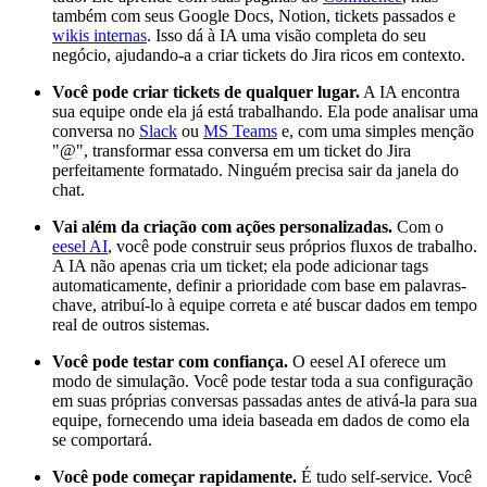
também com seus Google Docs, Notion, tickets passados e
wikis internas
. Isso dá à IA uma visão completa do seu
negócio, ajudando-a a criar tickets do Jira ricos em contexto.
Você pode criar tickets de qualquer lugar.
A IA encontra
sua equipe onde ela já está trabalhando. Ela pode analisar uma
conversa no
Slack
ou
MS Teams
e, com uma simples menção
"@", transformar essa conversa em um ticket do Jira
perfeitamente formatado. Ninguém precisa sair da janela do
chat.
Vai além da criação com ações personalizadas.
Com o
eesel AI
, você pode construir seus próprios fluxos de trabalho.
A IA não apenas cria um ticket; ela pode adicionar tags
automaticamente, definir a prioridade com base em palavras-
chave, atribuí-lo à equipe correta e até buscar dados em tempo
real de outros sistemas.
Você pode testar com confiança.
O eesel AI oferece um
modo de simulação. Você pode testar toda a sua configuração
em suas próprias conversas passadas antes de ativá-la para sua
equipe, fornecendo uma ideia baseada em dados de como ela
se comportará.
Você pode começar rapidamente.
É tudo self-service. Você