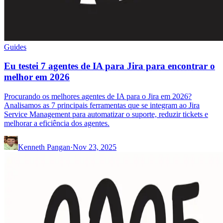
Guides
Eu testei 7 agentes de IA para Jira para encontrar o
melhor em 2026
Procurando os melhores agentes de IA para o Jira em 2026?
Analisamos as 7 principais ferramentas que se integram ao Jira
Service Management para automatizar o suporte, reduzir tickets e
melhorar a eficiência dos agentes.
Kenneth Pangan
·
Nov 23, 2025