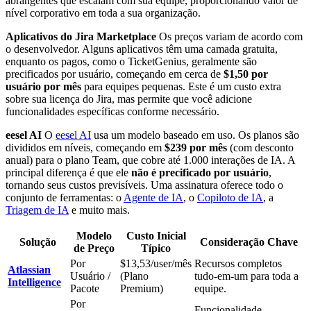
abrangentes que escalam com sua equipe, proporcionando valor de
nível corporativo em toda a sua organização.
Aplicativos do Jira Marketplace
Os preços variam de acordo com
o desenvolvedor. Alguns aplicativos têm uma camada gratuita,
enquanto os pagos, como o TicketGenius, geralmente são
precificados por usuário, começando em cerca de
$1,50 por
usuário por mês
para equipes pequenas. Este é um custo extra
sobre sua licença do Jira, mas permite que você adicione
funcionalidades específicas conforme necessário.
eesel AI
O
eesel AI
usa um modelo baseado em uso. Os planos são
divididos em níveis, começando em
$239 por mês
(com desconto
anual) para o plano Team, que cobre até 1.000 interações de IA. A
principal diferença é que ele
não é precificado por usuário
,
tornando seus custos previsíveis. Uma assinatura oferece todo o
conjunto de ferramentas: o
Agente de IA
, o
Copiloto de IA
, a
Triagem de IA
e muito mais.
Modelo
Custo Inicial
Solução
Consideração Chave
de Preço
Típico
Por
$13,53/user/mês
Recursos completos
Atlassian
Usuário /
(Plano
tudo-em-um para toda a
Intelligence
Pacote
Premium)
equipe.
Por
Funcionalidade