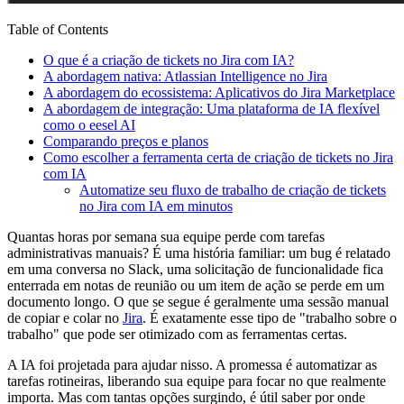
Table of Contents
O que é a criação de tickets no Jira com IA?
A abordagem nativa: Atlassian Intelligence no Jira
A abordagem do ecossistema: Aplicativos do Jira Marketplace
A abordagem de integração: Uma plataforma de IA flexível
como o eesel AI
Comparando preços e planos
Como escolher a ferramenta certa de criação de tickets no Jira
com IA
Automatize seu fluxo de trabalho de criação de tickets
no Jira com IA em minutos
Quantas horas por semana sua equipe perde com tarefas
administrativas manuais? É uma história familiar: um bug é relatado
em uma conversa no Slack, uma solicitação de funcionalidade fica
enterrada em notas de reunião ou um item de ação se perde em um
documento longo. O que se segue é geralmente uma sessão manual
de copiar e colar no
Jira
. É exatamente esse tipo de "trabalho sobre o
trabalho" que pode ser otimizado com as ferramentas certas.
A IA foi projetada para ajudar nisso. A promessa é automatizar as
tarefas rotineiras, liberando sua equipe para focar no que realmente
importa. Mas com tantas opções surgindo, é útil saber por onde