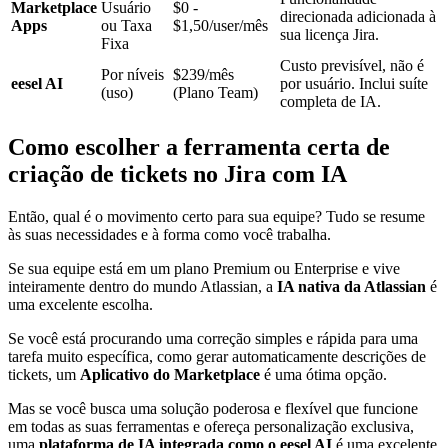
Marketplace
Usuário
$0 -
direcionada adicionada à
Apps
ou Taxa
$1,50/user/mês
sua licença Jira.
Fixa
Custo previsível, não é
Por níveis
$239/mês
eesel AI
por usuário. Inclui suíte
(uso)
(Plano Team)
completa de IA.
Como escolher a ferramenta certa de
criação de tickets no Jira com IA
Então, qual é o movimento certo para sua equipe? Tudo se resume
às suas necessidades e à forma como você trabalha.
Se sua equipe está em um plano Premium ou Enterprise e vive
inteiramente dentro do mundo Atlassian, a
IA nativa da Atlassian
é
uma excelente escolha.
Se você está procurando uma correção simples e rápida para uma
tarefa muito específica, como gerar automaticamente descrições de
tickets, um
Aplicativo do Marketplace
é uma ótima opção.
Mas se você busca uma solução poderosa e flexível que funcione
em todas as suas ferramentas e ofereça personalização exclusiva,
uma
plataforma de IA integrada como o eesel AI
é uma excelente