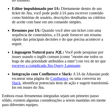
do trabalho.
Editor impulsionado por IA:
Diretamente dentro de um
ticket do Jira, você pode pedir à IA para escrever conteúdo
como histórias de usuário, descrições detalhadas ou critérios
de aceite com base em um comando simples.
Resumos por IA:
Quando você abre um ticket com uma
sequência de comentários, a IA pode fornecer um resumo
rápido das principais decisões e do que precisa acontecer a
seguir.
Linguagem Natural para JQL:
Você pode pesquisar por
issues usando o inglês comum (como "mostre-me todos os
bugs de alta prioridade atribuídos a mim") em vez de ter que
escrever a complicada Jira Query Language
.
Integração com Confluence e Slack:
A IA da Atlassian pode
escanear uma página do
Confluence
ou uma conversa no
Slack
, identificar potenciais itens de ação e sugerir transformá-
los em issues do Jira.
Embora essas ferramentas integradas sejam um primeiro passo
sólido, existem algumas considerações a serem mantidas em mente
para diferentes equipes.