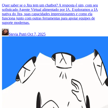
Quer saber se o Jira tem um chatbot? A resposta é sim, com seu
sofisticado Agente Virtual alimentado por IA. Exploramos a IA
nativa do Jira, suas capacidades impressionantes e como ela
funciona junto com outras ferramentas para apoiar equipes de
suporte modernas.
Stevia Putri
·
Oct 7, 2025