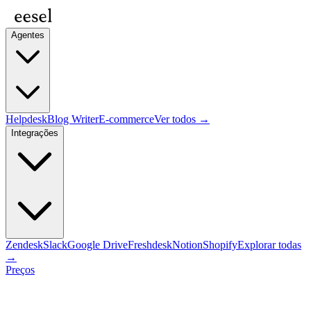
Agentes
Helpdesk
Blog Writer
E-commerce
Ver todos →
Integrações
Zendesk
Slack
Google Drive
Freshdesk
Notion
Shopify
Explorar todas
→
Preços