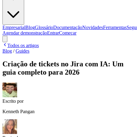
Empresarial
Blog
Glossário
Documentação
Novidades
Ferramentas
Segu
Agendar demonstração
Entrar
Começar
Todos os artigos
Blog
/
Guides
Criação de tickets no Jira com IA: Um
guia completo para 2026
Escrito por
Kenneth Pangan