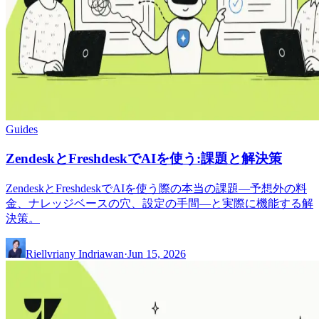
Guides
ZendeskとFreshdeskでAIを使う:課題と解決策
ZendeskとFreshdeskでAIを使う際の本当の課題—予想外の料
金、ナレッジベースの穴、設定の手間—と実際に機能する解
決策。
Riellvriany Indriawan
·
Jun 15, 2026