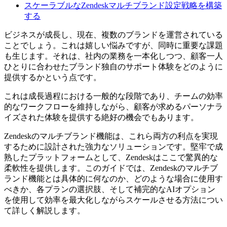
スケーラブルなZendeskマルチブランド設定戦略を構築
する
ビジネスが成長し、現在、複数のブランドを運営されている
ことでしょう。これは嬉しい悩みですが、同時に重要な課題
も生じます。それは、社内の業務を一本化しつつ、顧客一人
ひとりに合わせたブランド独自のサポート体験をどのように
提供するかという点です。
これは成長過程における一般的な段階であり、チームの効率
的なワークフローを維持しながら、顧客が求めるパーソナラ
イズされた体験を提供する絶好の機会でもあります。
Zendeskのマルチブランド機能は、これら両方の利点を実現
するために設計された強力なソリューションです。堅牢で成
熟したプラットフォームとして、Zendeskはここで驚異的な
柔軟性を提供します。このガイドでは、Zendeskのマルチブ
ランド機能とは具体的に何なのか、どのような場合に使用す
べきか、各プランの選択肢、そして補完的なAIオプション
を使用して効率を最大化しながらスケールさせる方法につい
て詳しく解説します。