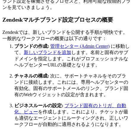
ランド設定を稼働させるプロセスと、利用可能な段階的プラ
ンを見ていきましょう。
Zendeskマルチブランド設定プロセスの概要
Zendeskでは、新しいブランドを公開する手順が明快です。
一般的なワークフローの概要は以下の通りです：
ブランドの作成:
管理センター (Admin Center)
に移動し
て、
新しいブランドを追加
します。名前と固有のサブ
ドメインを指定します。これがプロフェッショナルな
ヘルプセンターURLの基礎となります。
チャネルの構成:
次に、サポートチャネルをそのブラ
ンドに接続します。これには、専用ヘルプセンターの
有効化、固有のサポートメールのリンク、ブランド固
有のWebウィジェットの設定が含まれます。
ビジネスルールの設定:
ブランド固有のトリガ、自動
化、ビュー
を作成します。これにより、チケットが最
も適切なエージェントにルーティングされ、正しいワ
ークフローが自動的に適用されるようになります。