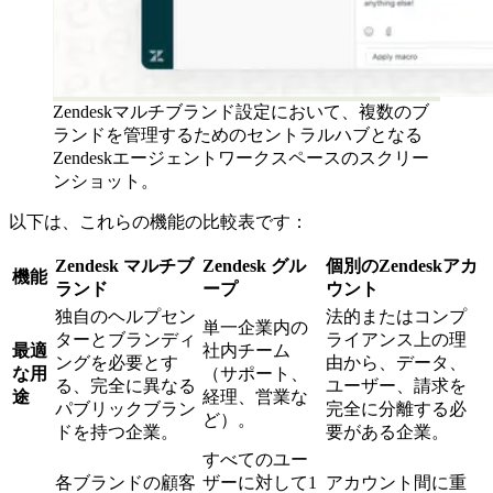
Zendeskマルチブランド設定において、複数のブ
ランドを管理するためのセントラルハブとなる
Zendeskエージェントワークスペースのスクリー
ンショット。
以下は、これらの機能の比較表です：
Zendesk マルチブ
Zendesk グル
個別のZendeskアカ
機能
ランド
ープ
ウント
独自のヘルプセン
法的またはコンプ
単一企業内の
ターとブランディ
ライアンス上の理
最適
社内チーム
ングを必要とす
由から、データ、
な用
（サポート、
る、完全に異なる
ユーザー、請求を
途
経理、営業な
パブリックブラン
完全に分離する必
ど）。
ドを持つ企業。
要がある企業。
すべてのユー
各ブランドの顧客
ザーに対して1
アカウント間に重