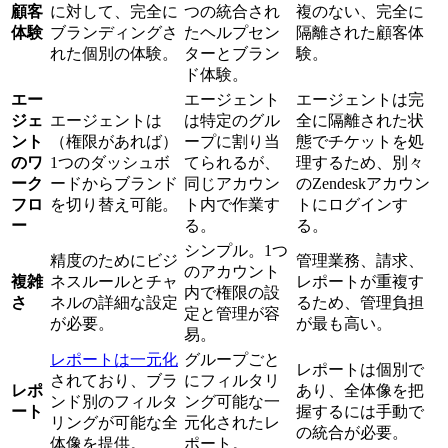
顧客
に対して、完全に
つの統合され
複のない、完全に
体験
ブランディングさ
たヘルプセン
隔離された顧客体
れた個別の体験。
ターとブラン
験。
ド体験。
エー
エージェント
エージェントは完
ジェ
エージェントは
は特定のグル
全に隔離された状
ント
（権限があれば）
ープに割り当
態でチケットを処
のワ
1つのダッシュボ
てられるが、
理するため、別々
ーク
ードからブランド
同じアカウン
のZendeskアカウン
フロ
を切り替え可能。
ト内で作業す
トにログインす
ー
る。
る。
シンプル。1つ
精度のためにビジ
管理業務、請求、
のアカウント
複雑
ネスルールとチャ
レポートが重複す
内で権限の設
さ
ネルの詳細な設定
るため、管理負担
定と管理が容
が必要。
が最も高い。
易。
レポートは一元化
グループごと
レポートは個別で
されており、ブラ
にフィルタリ
レポ
あり、全体像を把
ンド別のフィルタ
ング可能な一
ート
握するには手動で
リングが可能な全
元化されたレ
の統合が必要。
体像を提供。
ポート。