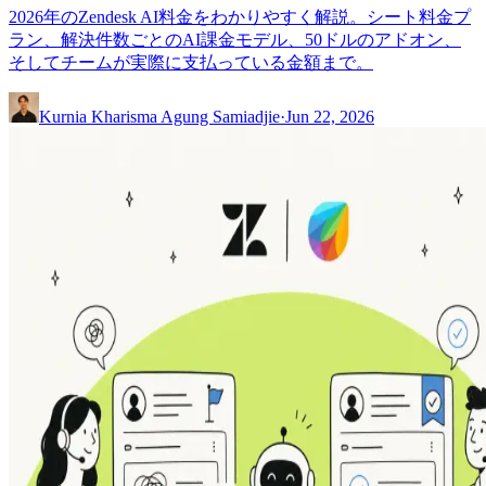
2026年のZendesk AI料金をわかりやすく解説。シート料金プ
ラン、解決件数ごとのAI課金モデル、50ドルのアドオン、
そしてチームが実際に支払っている金額まで。
Kurnia Kharisma Agung Samiadjie
·
Jun 22, 2026