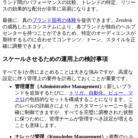
ランド間のパフォーマンスの比較、トレンドの特定、リソー
スの効果的な配分が非常に容易になります。
最後に、真の
ブランド固有の体験
を提供できます。Zendesk
の成熟したエコシステムにより、各ブランドが独自のヘルプ
センターを持つことができるため、特定のオーディエンスが
期待するものに合わせてコンテンツ、トーン、スタイルを正
確に調整できます。
スケールさせるための運用上の検討事項
すべてを1か所にまとめることは大きな強みですが、高度な
設定に伴う管理上の要件を計画しておくことが重要です。
管理運営（Administrative Management）:
新しいブラ
ンドを追加するたびに、
トリガ、自動化、ビュー、マ
クロ
の包括的なセットを構成することになります。こ
のレベルの詳細さにより、カスタマージャーニーを正
確に制御できますが、すべてを完璧に調整された状態
に保つために、管理チームが管理すべき設定が増える
ことも意味します。
ナレッジ管理（Knowledge Management）:
複数のヘル