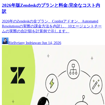
2026年版Zendeskのプランと料金:完全なコスト内
訳
2026年のZendeskの全プラン、Copilotアドオン、Automated
Resolutionsの実際の課金方法を内訳し、10エージェントチー
ムの実際の合計額を計算例で示します。
Riellvriany Indriawan
·
Jun 14, 2026