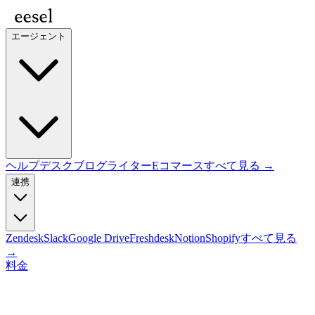
エージェント
ヘルプデスク
ブログライター
Eコマース
すべて見る →
連携
Zendesk
Slack
Google Drive
Freshdesk
Notion
Shopify
すべて見る
→
料金