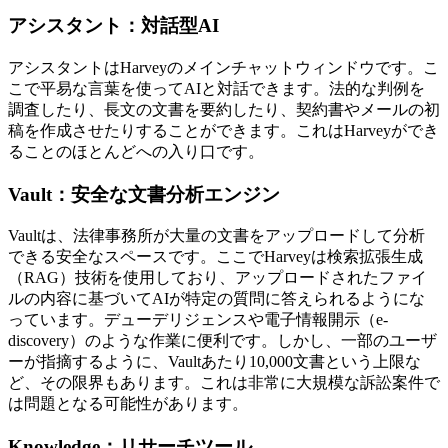
アシスタント：対話型AI
アシスタントはHarveyのメインチャットウィンドウです。こ
こで平易な言葉を使ってAIと対話できます。法的な判例を
調査したり、長文の文書を要約したり、契約書やメールの初
稿を作成させたりすることができます。これはHarveyができ
ることのほとんどへの入り口です。
Vault：安全な文書分析エンジン
Vaultは、法律事務所が大量の文書をアップロードして分析
できる安全なスペースです。ここでHarveyは検索拡張生成
（RAG）技術を使用しており、アップロードされたファイ
ルの内容に基づいてAIが特定の質問に答えられるようにな
っています。デューデリジェンスや電子情報開示（e-
discovery）のような作業に便利です。しかし、一部のユーザ
ーが指摘するように、Vaultあたり10,000文書という上限な
ど、その限界もあります。これは非常に大規模な訴訟案件で
は問題となる可能性があります。
Knowledge：リサーチツール