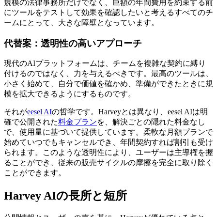
規模の法律事務所だけでなく、巨額の年間費用を約束する前
にツールをテストして効果を確認したいと考えるすべてのチ
ームにとって、大きな障壁となっています。
代替案：透明性の高いアプローチ
現代のAIプラットフォームは、チームを複雑な契約に縛り
付けるのではなく、力を与えるべきです。最高のツールは、
小さく始めて、自分で価値を確かめ、準備ができたときに規
模を拡大できるようにするものです。
それが
eesel AI
の哲学です。Harveyとは異なり、eesel AIは明
確で公開された
料金プラン
を、解決ごとの隠れた料金なし
で、使用量に基づいて提供しています。柔軟な月額プランで
始めていつでもキャンセルでき、年間契約すれば割引も受け
られます。このような透明性により、ユーザーは主導権を握
ることができ、従来の販売サイクルの摩擦を完全に取り除く
ことができます。
Harvey AIの長所と短所