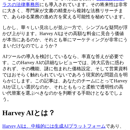
ラスの法律事務所
にも導入されています。その将来性は非常
に大きく、専門家が文書の精査から複雑な法務リサーチま
で、あらゆる業務の進め方を変える可能性を秘めています。
しかし、華々しい見出しが並ぶ一方で、シンプルな疑問が浮
かび上がります。Harvey AIはその高額な料金に見合う価値
が本当にあるのか、それとも単にマーケティングが非常にう
まいだけなのでしょうか？
AIツールの導入を検討しているなら、率直な答えが必要で
す。このHarvey AIの詳細なレビューでは、誇大広告に惑わ
されず、その機能、謎に包まれた価格設定、そして営業資料
ではおそらく触れられていないであろう現実的な問題点を明
らかにします。この記事は、あなたのチームにとってHarvey
AIが正しい選択なのか、それとももっと柔軟で透明性の高
い代替案を選ぶべきなのかを判断する手助けとなるでしょ
う。
Harvey AIとは？
Harvey AIは、中核的には生成AIプラットフォーム
であり、