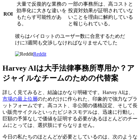
大量で反復的な業務の
一部の事務所は、高コストと
効率化に大きな違いを
投資対効果が証明されていな
ROI
もたらす可能性があ
いことを理由に解約している
る。
と報じられている。
彼らはパイロットのユーザー数に合意するためだ
けに3週間も交渉しなければなりませんでした
Reddit
Harvey AIは大手法律事務所専用か？ア
ジャイルなチームのための代替案
詳しく見てみると、結論はかなり明確です。Harvey AIは、
市場の最上位層
のためだけに作られた、印象的で強力なプラ
ットフォームです。高コスト、非公開の価格設定、そして長
い販売サイクルといったビジネスモデルは、迅速に行動し、
巨額の予算なしで価値を証明する必要があるほとんどのチー
ムにとっては、選択肢にすらなりません。
今日の私たちのほとんどが必要としているのは、次のような