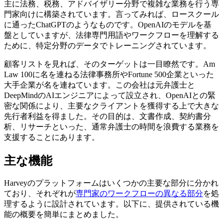
主に法務、税務、アドバイザリー分野で複雑な業務を行う専
門家向けに構築されています。言ってみれば、ロースクール
に通ったChatGPTのようなものです。OpenAIのモデルを基
盤としていますが、法律専門用語やワークフローを理解する
ために、特定分野のデータでトレーニングされています。
顧客リストを見れば、そのターゲットは一目瞭然です。Am
Law 100に名を連ねる法律事務所やFortune 500企業といった
大手企業が名を連ねています。この会社は元弁護士と
DeepMindのAIエンジニアによって設立され、OpenAIとの緊
密な関係により、主要なクライアントを獲得する上で大きな
先行者利益を得ました。その目的は、文書作成、契約書分
析、リサーチといった、通常弁護士の時間を浪費する業務を
支援することにあります。
主な機能
Harveyのプラットフォームはいくつかの主要な部分に分かれ
ており、それぞれが
専門家のワークフローの異なる部分
を処
理するように設計されています。以下に、提供されている機
能の概要を簡単にまとめました。