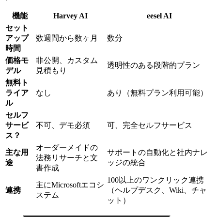
機能
Harvey AI
eesel AI
セット
アップ
数週間から数ヶ月
数分
時間
価格モ
非公開、カスタム
透明性のある段階的プラン
デル
見積もり
無料ト
ライア
なし
あり（無料プラン利用可能）
ル
セルフ
サービ
不可、デモ必須
可、完全セルフサービス
ス？
オーダーメイドの
主な用
サポートの自動化と社内ナレ
法務リサーチと文
途
ッジの統合
書作成
100以上のワンクリック連携
主にMicrosoftエコシ
連携
（ヘルプデスク、Wiki、チャ
ステム
ット）