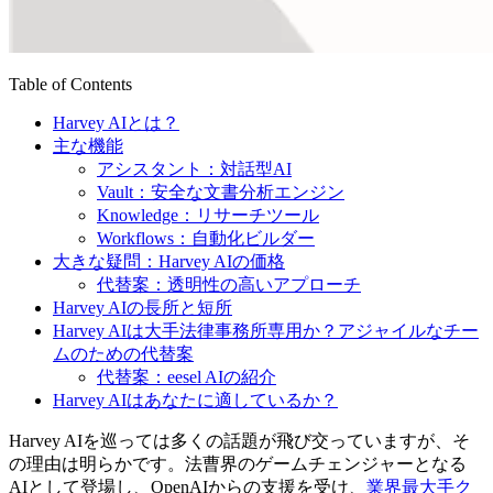
Table of Contents
Harvey AIとは？
主な機能
アシスタント：対話型AI
Vault：安全な文書分析エンジン
Knowledge：リサーチツール
Workflows：自動化ビルダー
大きな疑問：Harvey AIの価格
代替案：透明性の高いアプローチ
Harvey AIの長所と短所
Harvey AIは大手法律事務所専用か？アジャイルなチー
ムのための代替案
代替案：eesel AIの紹介
Harvey AIはあなたに適しているか？
Harvey AIを巡っては多くの話題が飛び交っていますが、そ
の理由は明らかです。法曹界のゲームチェンジャーとなる
AIとして登場し、OpenAIからの支援を受け、
業界最大手ク