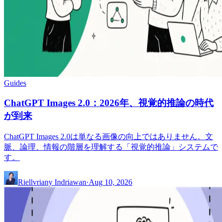
Guides
ChatGPT Images 2.0：2026年、視覚的推論の時代
が到来
ChatGPT Images 2.0は単なる画像の向上ではありません。文
脈、論理、情報の階層を理解する「視覚的推論」システムで
す。
Riellvriany Indriawan
·
Aug 10, 2026