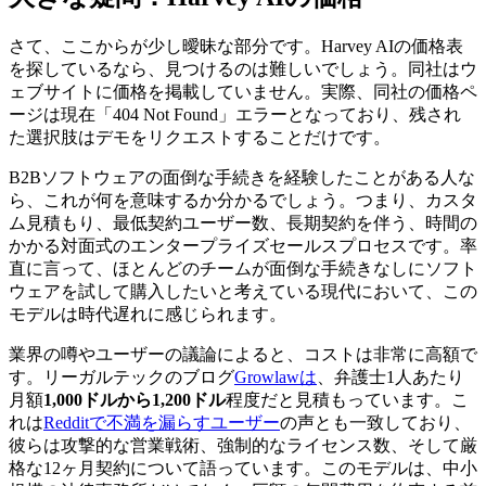
さて、ここからが少し曖昧な部分です。Harvey AIの価格表
を探しているなら、見つけるのは難しいでしょう。同社はウ
ェブサイトに価格を掲載していません。実際、同社の価格ペ
ージは現在「404 Not Found」エラーとなっており、残され
た選択肢はデモをリクエストすることだけです。
B2Bソフトウェアの面倒な手続きを経験したことがある人な
ら、これが何を意味するか分かるでしょう。つまり、カスタ
ム見積もり、最低契約ユーザー数、長期契約を伴う、時間の
かかる対面式のエンタープライズセールスプロセスです。率
直に言って、ほとんどのチームが面倒な手続きなしにソフト
ウェアを試して購入したいと考えている現代において、この
モデルは時代遅れに感じられます。
業界の噂やユーザーの議論によると、コストは非常に高額で
す。リーガルテックのブログ
Growlawは
、弁護士1人あたり
月額
1,000ドルから1,200ドル
程度だと見積もっています。こ
れは
Redditで不満を漏らすユーザー
の声とも一致しており、
彼らは攻撃的な営業戦術、強制的なライセンス数、そして厳
格な12ヶ月契約について語っています。このモデルは、中小