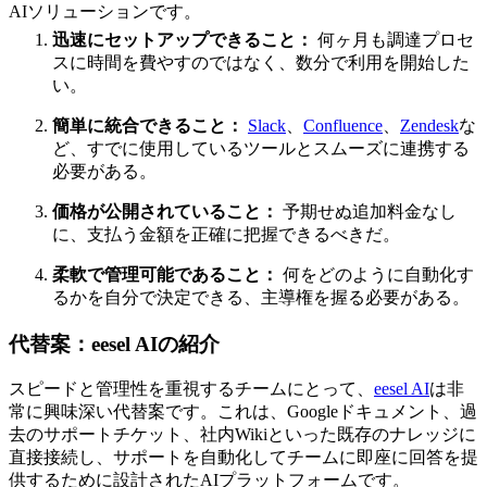
AIソリューションです。
迅速にセットアップできること：
何ヶ月も調達プロセ
スに時間を費やすのではなく、数分で利用を開始した
い。
簡単に統合できること：
Slack
、
Confluence
、
Zendesk
な
ど、すでに使用しているツールとスムーズに連携する
必要がある。
価格が公開されていること：
予期せぬ追加料金なし
に、支払う金額を正確に把握できるべきだ。
柔軟で管理可能であること：
何をどのように自動化す
るかを自分で決定できる、主導権を握る必要がある。
代替案：eesel AIの紹介
スピードと管理性を重視するチームにとって、
eesel AI
は非
常に興味深い代替案です。これは、Googleドキュメント、過
去のサポートチケット、社内Wikiといった既存のナレッジに
直接接続し、サポートを自動化してチームに即座に回答を提
供するために設計されたAIプラットフォームです。