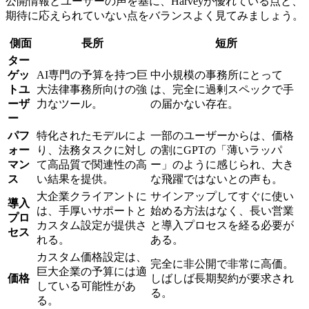
公開情報とユーザーの声を基に、Harveyが優れている点と、
期待に応えられていない点をバランスよく見てみましょう。
側面
長所
短所
ター
ゲッ
AI専門の予算を持つ巨
中小規模の事務所にとって
トユ
大法律事務所向けの強
は、完全に過剰スペックで手
ーザ
力なツール。
の届かない存在。
ー
パフ
特化されたモデルによ
一部のユーザーからは、価格
ォー
り、法務タスクに対し
の割にGPTの「薄いラッパ
マン
て高品質で関連性の高
ー」のように感じられ、大き
ス
い結果を提供。
な飛躍ではないとの声も。
大企業クライアントに
サインアップしてすぐに使い
導入
は、手厚いサポートと
始める方法はなく、長い営業
プロ
カスタム設定が提供さ
と導入プロセスを経る必要が
セス
れる。
ある。
カスタム価格設定は、
完全に非公開で非常に高価。
巨大企業の予算には適
価格
しばしば長期契約が要求され
している可能性があ
る。
る。