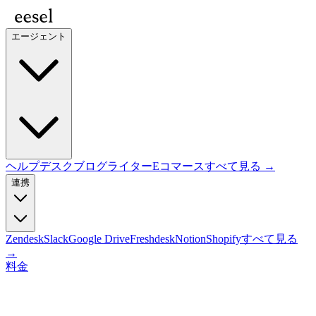
エージェント
ヘルプデスク
ブログライター
Eコマース
すべて見る →
連携
Zendesk
Slack
Google Drive
Freshdesk
Notion
Shopify
すべて見る
→
料金