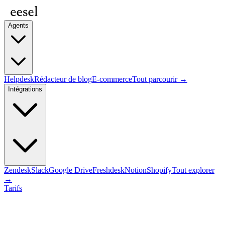
Agents
Helpdesk
Rédacteur de blog
E-commerce
Tout parcourir →
Intégrations
Zendesk
Slack
Google Drive
Freshdesk
Notion
Shopify
Tout explorer
→
Tarifs