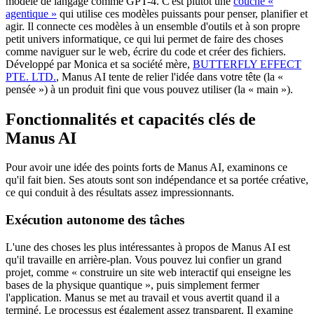
modèle de langage comme GPT-4. C'est plutôt une
couche «
agentique »
qui utilise ces modèles puissants pour penser, planifier et
agir. Il connecte ces modèles à un ensemble d'outils et à son propre
petit univers informatique, ce qui lui permet de faire des choses
comme naviguer sur le web, écrire du code et créer des fichiers.
Développé par Monica et sa société mère,
BUTTERFLY EFFECT
PTE. LTD.
, Manus AI tente de relier l'idée dans votre tête (la «
pensée ») à un produit fini que vous pouvez utiliser (la « main »).
Fonctionnalités et capacités clés de
Manus AI
Pour avoir une idée des points forts de Manus AI, examinons ce
qu'il fait bien. Ses atouts sont son indépendance et sa portée créative,
ce qui conduit à des résultats assez impressionnants.
Exécution autonome des tâches
L'une des choses les plus intéressantes à propos de Manus AI est
qu'il travaille en arrière-plan. Vous pouvez lui confier un grand
projet, comme « construire un site web interactif qui enseigne les
bases de la physique quantique », puis simplement fermer
l'application. Manus se met au travail et vous avertit quand il a
terminé. Le processus est également assez transparent. Il examine