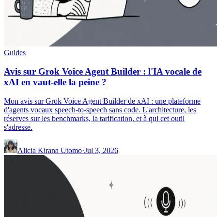
Guides
Avis sur Grok Voice Agent Builder : l'IA vocale de
xAI en vaut-elle la peine ?
Mon avis sur Grok Voice Agent Builder de xAI : une plateforme
d'agents vocaux speech-to-speech sans code. L'architecture, les
réserves sur les benchmarks, la tarification, et à qui cet outil
s'adresse.
Alicia Kirana Utomo
·
Jul 3, 2026