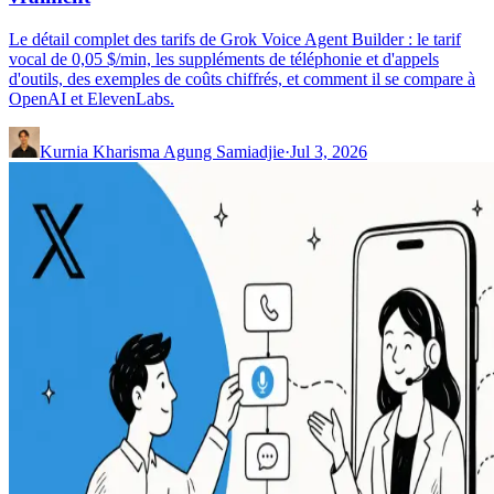
Le détail complet des tarifs de Grok Voice Agent Builder : le tarif
vocal de 0,05 $/min, les suppléments de téléphonie et d'appels
d'outils, des exemples de coûts chiffrés, et comment il se compare à
OpenAI et ElevenLabs.
Kurnia Kharisma Agung Samiadjie
·
Jul 3, 2026