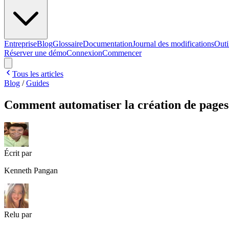
Entreprise
Blog
Glossaire
Documentation
Journal des modifications
Outi
Réserver une démo
Connexion
Commencer
Tous les articles
Blog
/
Guides
Comment automatiser la création de pages 
Écrit par
Kenneth Pangan
Relu par