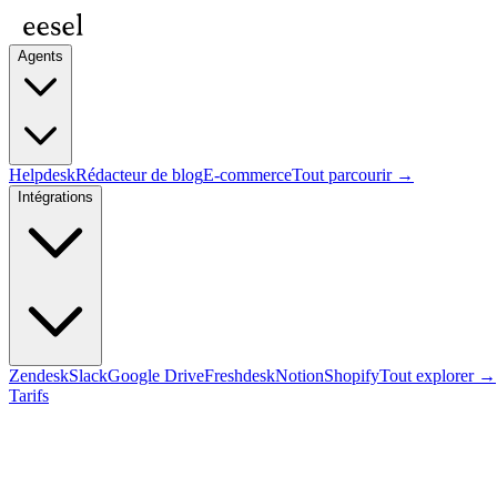
Agents
Helpdesk
Rédacteur de blog
E-commerce
Tout parcourir →
Intégrations
Zendesk
Slack
Google Drive
Freshdesk
Notion
Shopify
Tout explorer →
Tarifs