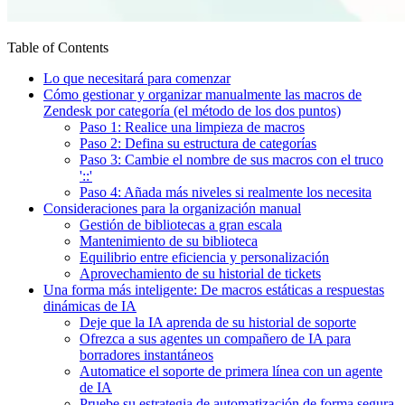
Table of Contents
Lo que necesitará para comenzar
Cómo gestionar y organizar manualmente las macros de
Zendesk por categoría (el método de los dos puntos)
Paso 1: Realice una limpieza de macros
Paso 2: Defina su estructura de categorías
Paso 3: Cambie el nombre de sus macros con el truco
'::'
Paso 4: Añada más niveles si realmente los necesita
Consideraciones para la organización manual
Gestión de bibliotecas a gran escala
Mantenimiento de su biblioteca
Equilibrio entre eficiencia y personalización
Aprovechamiento de su historial de tickets
Una forma más inteligente: De macros estáticas a respuestas
dinámicas de IA
Deje que la IA aprenda de su historial de soporte
Ofrezca a sus agentes un compañero de IA para
borradores instantáneos
Automatice el soporte de primera línea con un agente
de IA
Pruebe su estrategia de automatización de forma segura