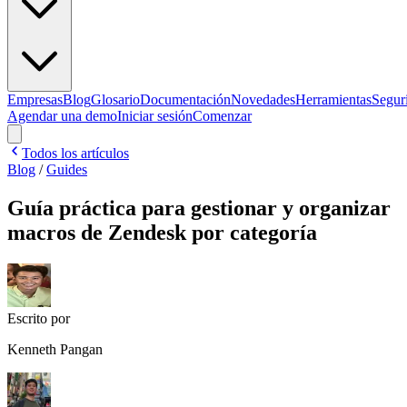
Empresas
Blog
Glosario
Documentación
Novedades
Herramientas
Segur
Agendar una demo
Iniciar sesión
Comenzar
Todos los artículos
Blog
/
Guides
Guía práctica para gestionar y organizar
macros de Zendesk por categoría
Escrito por
Kenneth Pangan