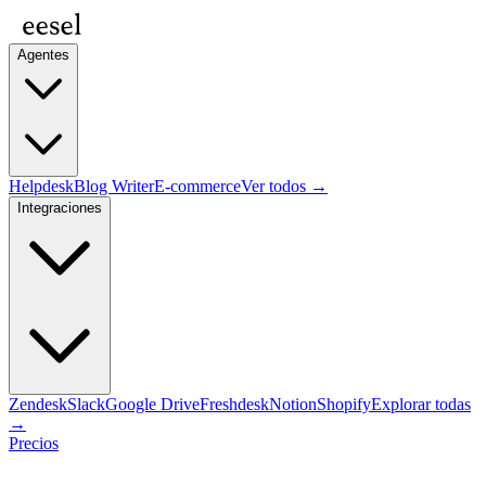
Agentes
Helpdesk
Blog Writer
E-commerce
Ver todos →
Integraciones
Zendesk
Slack
Google Drive
Freshdesk
Notion
Shopify
Explorar todas
→
Precios