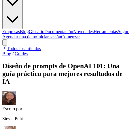
Empresas
Blog
Glosario
Documentación
Novedades
Herramientas
Segur
Agendar una demo
Iniciar sesión
Comenzar
Todos los artículos
Blog
/
Guides
Diseño de prompts de OpenAI 101: Una
guía práctica para mejores resultados de
IA
Escrito por
Stevia Putri