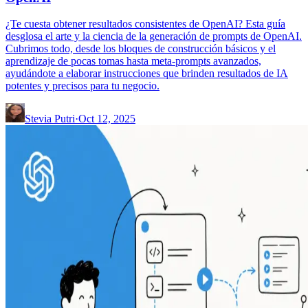
¿Te cuesta obtener resultados consistentes de OpenAI? Esta guía
desglosa el arte y la ciencia de la generación de prompts de OpenAI.
Cubrimos todo, desde los bloques de construcción básicos y el
aprendizaje de pocas tomas hasta meta-prompts avanzados,
ayudándote a elaborar instrucciones que brinden resultados de IA
potentes y precisos para tu negocio.
Stevia Putri
·
Oct 12, 2025