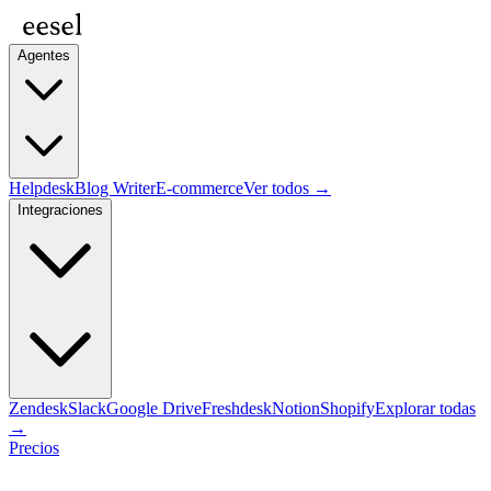
Agentes
Helpdesk
Blog Writer
E-commerce
Ver todos →
Integraciones
Zendesk
Slack
Google Drive
Freshdesk
Notion
Shopify
Explorar todas
→
Precios