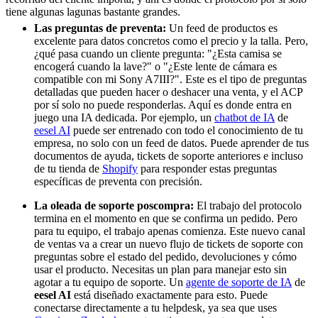
tiene algunas lagunas bastante grandes.
Las preguntas de preventa:
Un feed de productos es
excelente para datos concretos como el precio y la talla. Pero,
¿qué pasa cuando un cliente pregunta: "¿Esta camisa se
encogerá cuando la lave?" o "¿Este lente de cámara es
compatible con mi Sony A7III?". Este es el tipo de preguntas
detalladas que pueden hacer o deshacer una venta, y el ACP
por sí solo no puede responderlas. Aquí es donde entra en
juego una IA dedicada. Por ejemplo, un
chatbot de IA
de
eesel AI
puede ser entrenado con todo el conocimiento de tu
empresa, no solo con un feed de datos. Puede aprender de tus
documentos de ayuda, tickets de soporte anteriores e incluso
de tu tienda de
Shopify
para responder estas preguntas
específicas de preventa con precisión.
La oleada de soporte poscompra:
El trabajo del protocolo
termina en el momento en que se confirma un pedido. Pero
para tu equipo, el trabajo apenas comienza. Este nuevo canal
de ventas va a crear un nuevo flujo de tickets de soporte con
preguntas sobre el estado del pedido, devoluciones y cómo
usar el producto. Necesitas un plan para manejar esto sin
agotar a tu equipo de soporte. Un
agente de soporte de IA
de
eesel AI
está diseñado exactamente para esto. Puede
conectarse directamente a tu helpdesk, ya sea que uses