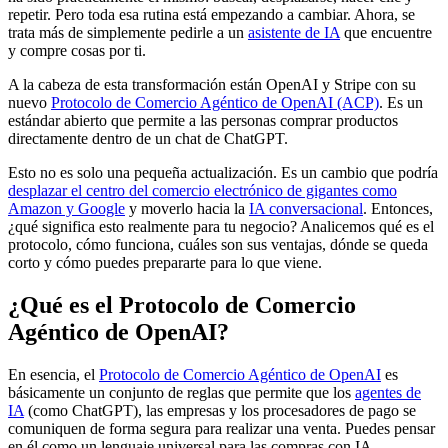
repetir. Pero toda esa rutina está empezando a cambiar. Ahora, se
trata más de simplemente pedirle a un
asistente de IA
que encuentre
y compre cosas por ti.
A la cabeza de esta transformación están OpenAI y Stripe con su
nuevo
Protocolo de Comercio Agéntico de OpenAI (ACP)
. Es un
estándar abierto que permite a las personas comprar productos
directamente dentro de un chat de ChatGPT.
Esto no es solo una pequeña actualización. Es un cambio que podría
desplazar el centro del comercio electrónico de gigantes como
Amazon y Google
y moverlo hacia la
IA conversacional
. Entonces,
¿qué significa esto realmente para tu negocio? Analicemos qué es el
protocolo, cómo funciona, cuáles son sus ventajas, dónde se queda
corto y cómo puedes prepararte para lo que viene.
¿Qué es el Protocolo de Comercio
Agéntico de OpenAI?
En esencia, el
Protocolo de Comercio Agéntico de OpenAI
es
básicamente un conjunto de reglas que permite que los
agentes de
IA
(como ChatGPT), las empresas y los procesadores de pago se
comuniquen de forma segura para realizar una venta. Puedes pensar
en él como un lenguaje universal para las compras con IA.