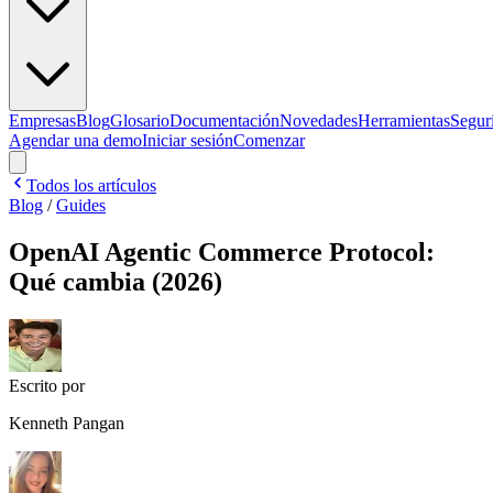
Empresas
Blog
Glosario
Documentación
Novedades
Herramientas
Segur
Agendar una demo
Iniciar sesión
Comenzar
Todos los artículos
Blog
/
Guides
OpenAI Agentic Commerce Protocol:
Qué cambia (2026)
Escrito por
Kenneth Pangan