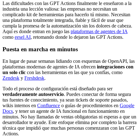
Las dificultades con las GPT Actions finalmente le enseñaron a la
industria una lección valiosa: las empresas no necesitan un
complicado kit de herramientas para hacerlo tú mismo. Necesitan
una plataforma totalmente integrada, fiable y fácil de usar que
cumpla la promesa de la automatización sin los dolores de cabeza.
Aquí es donde entran en juego las
plataformas de agentes de IA
como
eesel AI
, retomando donde lo dejaron las GPT Actions.
Puesta en marcha en minutos
En lugar de pasar semanas lidiando con esquemas de OpenAPI, las
plataformas modernas de agentes de IA ofrecen
integraciones con
un solo clic
con las herramientas en las que ya confías, como
Zendesk
y
Freshdesk
.
Todo el proceso de configuración está diseñado para ser
verdaderamente autoservicio
. Puedes conectar de forma segura
tus fuentes de conocimiento, ya sean tickets de soporte pasados,
wikis internos en
Confluence
o guías de procedimientos en
Google
Docs
, y tener un agente de IA funcional en funcionamiento en
minutos. No hay llamadas de ventas obligatorias ni esperas a que un
desarrollador te ayude. Este enfoque elimina por completo la barrera
técnica que impidió que muchas personas comenzaran con las GPT
Actions.