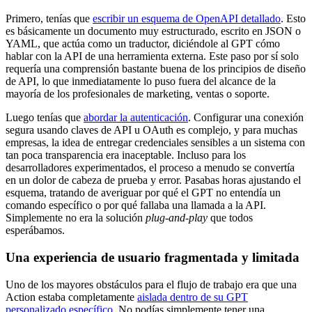
Primero, tenías que
escribir un esquema de OpenAPI detallado
. Esto
es básicamente un documento muy estructurado, escrito en JSON o
YAML, que actúa como un traductor, diciéndole al GPT cómo
hablar con la API de una herramienta externa. Este paso por sí solo
requería una comprensión bastante buena de los principios de diseño
de API, lo que inmediatamente lo puso fuera del alcance de la
mayoría de los profesionales de marketing, ventas o soporte.
Luego tenías que
abordar la autenticación
. Configurar una conexión
segura usando claves de API u OAuth es complejo, y para muchas
empresas, la idea de entregar credenciales sensibles a un sistema con
tan poca transparencia era inaceptable. Incluso para los
desarrolladores experimentados, el proceso a menudo se convertía
en un dolor de cabeza de prueba y error. Pasabas horas ajustando el
esquema, tratando de averiguar por qué el GPT no entendía un
comando específico o por qué fallaba una llamada a la API.
Simplemente no era la solución
plug-and-play
que todos
esperábamos.
Una experiencia de usuario fragmentada y limitada
Uno de los mayores obstáculos para el flujo de trabajo era que una
Action estaba completamente
aislada dentro de su GPT
personalizado específico
. No podías simplemente tener una