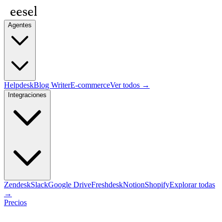
Agentes
Helpdesk
Blog Writer
E-commerce
Ver todos →
Integraciones
Zendesk
Slack
Google Drive
Freshdesk
Notion
Shopify
Explorar todas
→
Precios