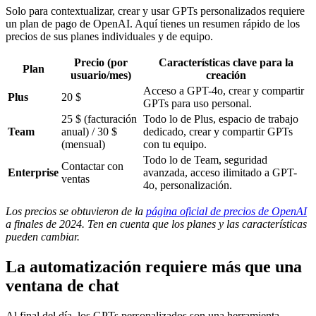
Solo para contextualizar, crear y usar GPTs personalizados requiere
un plan de pago de OpenAI. Aquí tienes un resumen rápido de los
precios de sus planes individuales y de equipo.
Precio (por
Características clave para la
Plan
usuario/mes)
creación
Acceso a GPT-4o, crear y compartir
Plus
20 $
GPTs para uso personal.
25 $ (facturación
Todo lo de Plus, espacio de trabajo
Team
anual) / 30 $
dedicado, crear y compartir GPTs
(mensual)
con tu equipo.
Todo lo de Team, seguridad
Contactar con
Enterprise
avanzada, acceso ilimitado a GPT-
ventas
4o, personalización.
Los precios se obtuvieron de la
página oficial de precios de OpenAI
a finales de 2024. Ten en cuenta que los planes y las características
pueden cambiar.
La automatización requiere más que una
ventana de chat
Al final del día, los GPTs personalizados son una herramienta