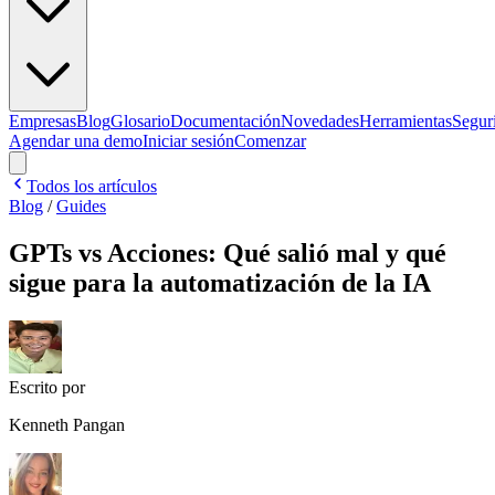
Empresas
Blog
Glosario
Documentación
Novedades
Herramientas
Segur
Agendar una demo
Iniciar sesión
Comenzar
Todos los artículos
Blog
/
Guides
GPTs vs Acciones: Qué salió mal y qué
sigue para la automatización de la IA
Escrito por
Kenneth Pangan