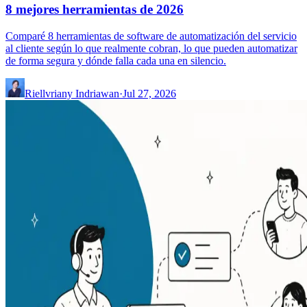
8 mejores herramientas de 2026
Comparé 8 herramientas de software de automatización del servicio
al cliente según lo que realmente cobran, lo que pueden automatizar
de forma segura y dónde falla cada una en silencio.
Riellvriany Indriawan
·
Jul 27, 2026