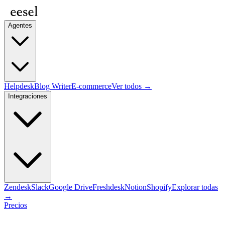
Agentes
Helpdesk
Blog Writer
E-commerce
Ver todos →
Integraciones
Zendesk
Slack
Google Drive
Freshdesk
Notion
Shopify
Explorar todas
→
Precios