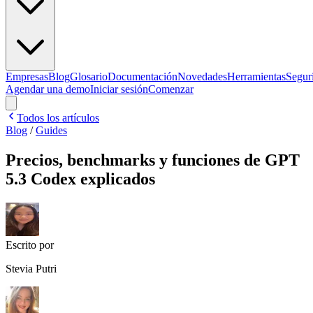
Empresas
Blog
Glosario
Documentación
Novedades
Herramientas
Segur
Agendar una demo
Iniciar sesión
Comenzar
Todos los artículos
Blog
/
Guides
Precios, benchmarks y funciones de GPT
5.3 Codex explicados
Escrito por
Stevia Putri