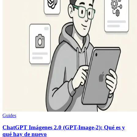
Guides
ChatGPT Imágenes 2.0 (GPT-Image-2): Qué es y
qué hay de nuevo