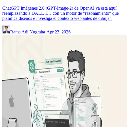
ChatGPT Imágenes 2.0 (GPT-Image-2) de OpenAI ya está aquí,
reemplazando a DALL-E 3 con un motor de "razonamiento" que
planifica diseños e investiga el contexto web antes de dibujar.
Rama Adi Nugraha
·
Apr 23, 2026