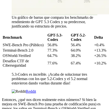
Un gráfico de barras que compara los benchmarks de
rendimiento de GPT 5.3 Codex y su predecesor,
justificando su estructura de precios.
GPT-5.3-
GPT-5.2-
Benchmark
Delta
Codex
Codex
SWE-Bench Pro (Público)
56.8%
56.4%
+0.4%
Terminal-Bench 2.0
77.3%
64.0%
+13.3%
OSWorld-Verified
64.7%
38.2%
+26.5%
Desafíos CTF de
77.6%
67.4%
+10.2%
Ciberseguridad
5.3-Codex es increíble. ¡Acaba de solucionar tres
problemas con los que 5.2-Codex y el 5.2 normal
estuvieron dando vueltas durante días!
Reddit
Entonces, ¿qué nos dicen realmente estos números? Si bien la
mejora en SWE-Bench Pro (una prueba de codificación pura) es
menor, los saltos en Terminal-Bench y OSWorld-Verified son