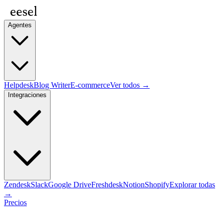
Agentes
Helpdesk
Blog Writer
E-commerce
Ver todos →
Integraciones
Zendesk
Slack
Google Drive
Freshdesk
Notion
Shopify
Explorar todas
→
Precios