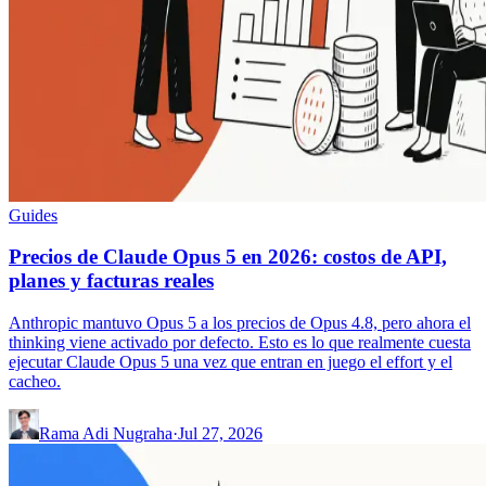
Guides
Precios de Claude Opus 5 en 2026: costos de API,
planes y facturas reales
Anthropic mantuvo Opus 5 a los precios de Opus 4.8, pero ahora el
thinking viene activado por defecto. Esto es lo que realmente cuesta
ejecutar Claude Opus 5 una vez que entran en juego el effort y el
cacheo.
Rama Adi Nugraha
·
Jul 27, 2026