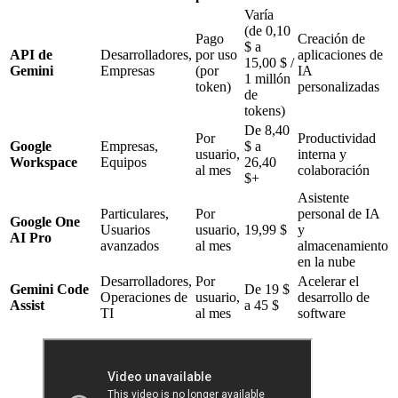
Varía
(de 0,10
Pago
Creación de
$ a
API de
Desarrolladores,
por uso
aplicaciones de
15,00 $ /
Gemini
Empresas
(por
IA
1 millón
token)
personalizadas
de
tokens)
De 8,40
Por
Productividad
Google
Empresas,
$ a
usuario,
interna y
Workspace
Equipos
26,40
al mes
colaboración
$+
Asistente
Particulares,
Por
personal de IA
Google One
Usuarios
usuario,
19,99 $
y
AI Pro
avanzados
al mes
almacenamiento
en la nube
Desarrolladores,
Por
Acelerar el
Gemini Code
De 19 $
Operaciones de
usuario,
desarrollo de
Assist
a 45 $
TI
al mes
software