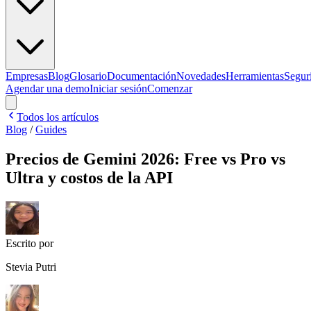
Empresas
Blog
Glosario
Documentación
Novedades
Herramientas
Segur
Agendar una demo
Iniciar sesión
Comenzar
Todos los artículos
Blog
/
Guides
Precios de Gemini 2026: Free vs Pro vs
Ultra y costos de la API
Escrito por
Stevia Putri