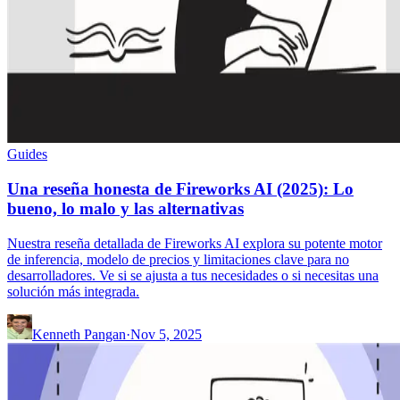
Guides
Una reseña honesta de Fireworks AI (2025): Lo
bueno, lo malo y las alternativas
Nuestra reseña detallada de Fireworks AI explora su potente motor
de inferencia, modelo de precios y limitaciones clave para no
desarrolladores. Ve si se ajusta a tus necesidades o si necesitas una
solución más integrada.
Kenneth Pangan
·
Nov 5, 2025