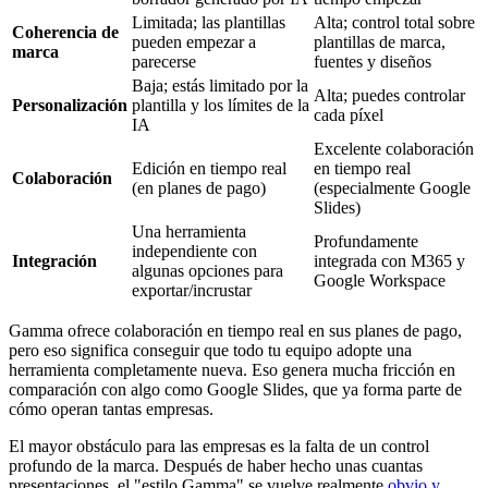
Limitada; las plantillas
Alta; control total sobre
Coherencia de
pueden empezar a
plantillas de marca,
marca
parecerse
fuentes y diseños
Baja; estás limitado por la
Alta; puedes controlar
Personalización
plantilla y los límites de la
cada píxel
IA
Excelente colaboración
Edición en tiempo real
en tiempo real
Colaboración
(en planes de pago)
(especialmente Google
Slides)
Una herramienta
Profundamente
independiente con
Integración
integrada con M365 y
algunas opciones para
Google Workspace
exportar/incrustar
Gamma ofrece colaboración en tiempo real en sus planes de pago,
pero eso significa conseguir que todo tu equipo adopte una
herramienta completamente nueva. Eso genera mucha fricción en
comparación con algo como Google Slides, que ya forma parte de
cómo operan tantas empresas.
El mayor obstáculo para las empresas es la falta de un control
profundo de la marca. Después de haber hecho unas cuantas
presentaciones, el "estilo Gamma" se vuelve realmente
obvio y