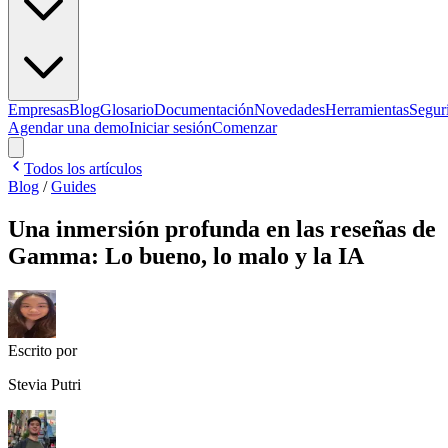
Empresas
Blog
Glosario
Documentación
Novedades
Herramientas
Segur
Agendar una demo
Iniciar sesión
Comenzar
Todos los artículos
Blog
/
Guides
Una inmersión profunda en las reseñas de
Gamma: Lo bueno, lo malo y la IA
Escrito por
Stevia Putri