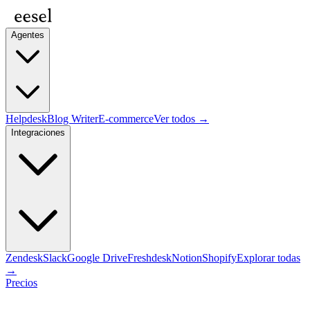
Agentes
Helpdesk
Blog Writer
E-commerce
Ver todos →
Integraciones
Zendesk
Slack
Google Drive
Freshdesk
Notion
Shopify
Explorar todas
→
Precios