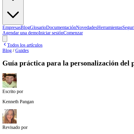
Empresas
Blog
Glosario
Documentación
Novedades
Herramientas
Segur
Agendar una demo
Iniciar sesión
Comenzar
Todos los artículos
Blog
/
Guides
Guía práctica para la personalización del 
Escrito por
Kenneth Pangan
Revisado por