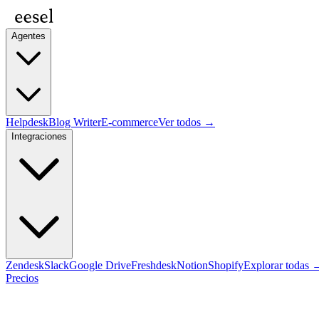
Agentes
Helpdesk
Blog Writer
E-commerce
Ver todos →
Integraciones
Zendesk
Slack
Google Drive
Freshdesk
Notion
Shopify
Explorar todas 
Precios