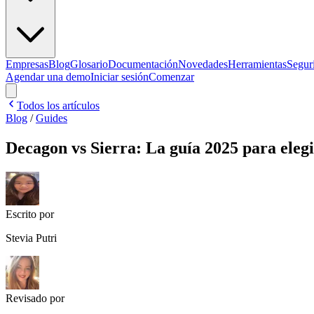
Empresas
Blog
Glosario
Documentación
Novedades
Herramientas
Segur
Agendar una demo
Iniciar sesión
Comenzar
Todos los artículos
Blog
/
Guides
Decagon vs Sierra: La guía 2025 para elegi
Escrito por
Stevia Putri
Revisado por