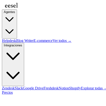
Agentes
Helpdesk
Blog Writer
E-commerce
Ver todos →
Integraciones
Zendesk
Slack
Google Drive
Freshdesk
Notion
Shopify
Explorar todas 
Precios