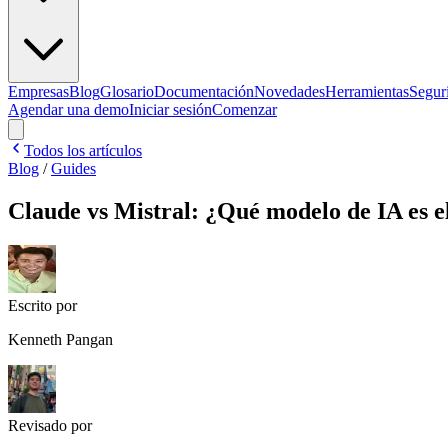
Empresas
Blog
Glosario
Documentación
Novedades
Herramientas
Segur
Agendar una demo
Iniciar sesión
Comenzar
Todos los artículos
Blog
/
Guides
Claude vs Mistral: ¿Qué modelo de IA es e
Escrito por
Kenneth Pangan
Revisado por