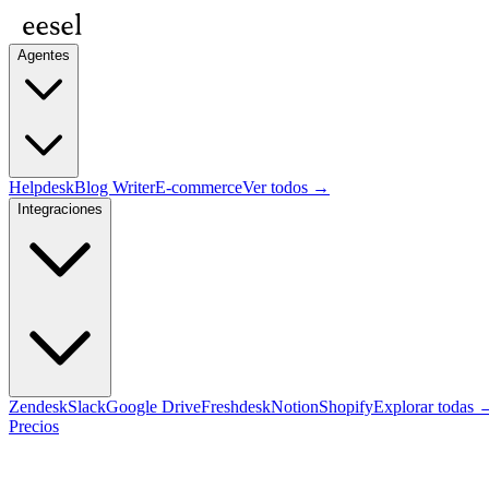
Agentes
Helpdesk
Blog Writer
E-commerce
Ver todos →
Integraciones
Zendesk
Slack
Google Drive
Freshdesk
Notion
Shopify
Explorar todas 
Precios