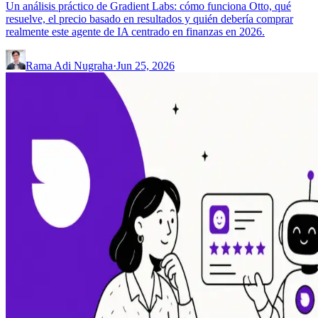
Un análisis práctico de Gradient Labs: cómo funciona Otto, qué
resuelve, el precio basado en resultados y quién debería comprar
realmente este agente de IA centrado en finanzas en 2026.
Rama Adi Nugraha
·
Jun 25, 2026