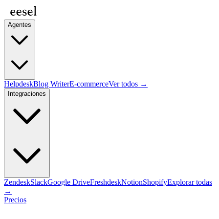
Agentes
Helpdesk
Blog Writer
E-commerce
Ver todos →
Integraciones
Zendesk
Slack
Google Drive
Freshdesk
Notion
Shopify
Explorar todas
→
Precios