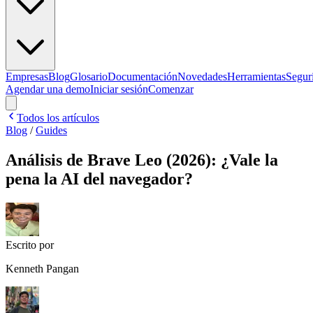
Empresas
Blog
Glosario
Documentación
Novedades
Herramientas
Segur
Agendar una demo
Iniciar sesión
Comenzar
Todos los artículos
Blog
/
Guides
Análisis de Brave Leo (2026): ¿Vale la
pena la AI del navegador?
Escrito por
Kenneth Pangan