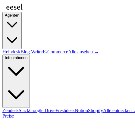
Agenten
Helpdesk
Blog Writer
E-Commerce
Alle ansehen →
Integrationen
Zendesk
Slack
Google Drive
Freshdesk
Notion
Shopify
Alle entdecken
Preise