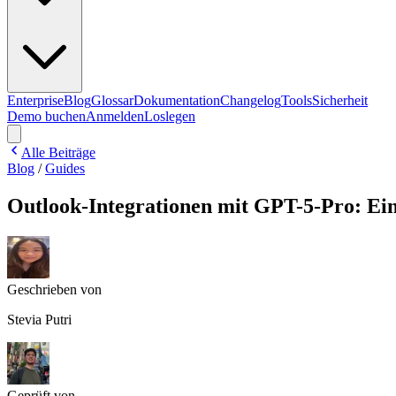
Enterprise
Blog
Glossar
Dokumentation
Changelog
Tools
Sicherheit
Demo buchen
Anmelden
Loslegen
Alle Beiträge
Blog
/
Guides
Outlook-Integrationen mit GPT-5-Pro: Ein 
Geschrieben von
Stevia Putri
Geprüft von