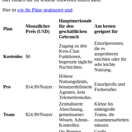
Hier ist
wie die Pläne strukturiert sind
:
Hauptmerkmale
Monatlicher
für den
Am besten
Plan
Preis (USD)
geschäftlichen
geeignet für
Gebrauch
Einzelpersonen,
Zugang zu den
die es
Kern-Chat-
ausprobieren
Kostenlos
$0
Funktionen,
möchten oder für
begrenzte tägliche
sehr leichte
Nachrichten.
Nutzung.
Höhere
Nutzungslimits,
Einzelprofis und
Pro
$14.99/Nutzer
benutzerdefinierte
Freiberufler.
Agenten, kein
Telemetriemodus.
Zentralisierte
Kleine bis
Abrechnung,
mittelgroße
Team
$24.99/Nutzer
gemeinsames
Teams, die
Wissen, Admin-
zusammenarbeiten
Kontrollen.
müssen.
On-Premise-
Große