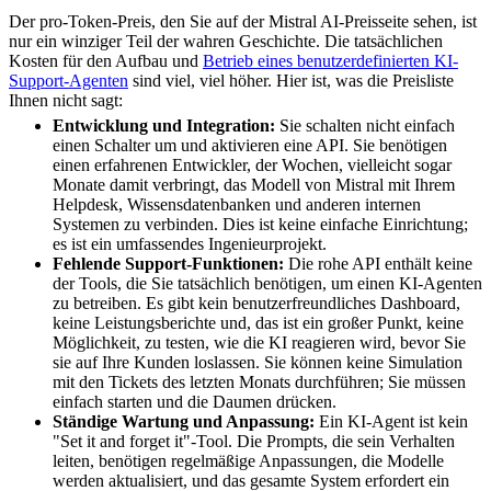
Der pro-Token-Preis, den Sie auf der Mistral AI-Preisseite sehen, ist
nur ein winziger Teil der wahren Geschichte. Die tatsächlichen
Kosten für den Aufbau und
Betrieb eines benutzerdefinierten KI-
Support-Agenten
sind viel, viel höher. Hier ist, was die Preisliste
Ihnen nicht sagt:
Entwicklung und Integration:
Sie schalten nicht einfach
einen Schalter um und aktivieren eine API. Sie benötigen
einen erfahrenen Entwickler, der Wochen, vielleicht sogar
Monate damit verbringt, das Modell von Mistral mit Ihrem
Helpdesk, Wissensdatenbanken und anderen internen
Systemen zu verbinden. Dies ist keine einfache Einrichtung;
es ist ein umfassendes Ingenieurprojekt.
Fehlende Support-Funktionen:
Die rohe API enthält keine
der Tools, die Sie tatsächlich benötigen, um einen KI-Agenten
zu betreiben. Es gibt kein benutzerfreundliches Dashboard,
keine Leistungsberichte und, das ist ein großer Punkt, keine
Möglichkeit, zu testen, wie die KI reagieren wird, bevor Sie
sie auf Ihre Kunden loslassen. Sie können keine Simulation
mit den Tickets des letzten Monats durchführen; Sie müssen
einfach starten und die Daumen drücken.
Ständige Wartung und Anpassung:
Ein KI-Agent ist kein
"Set it and forget it"-Tool. Die Prompts, die sein Verhalten
leiten, benötigen regelmäßige Anpassungen, die Modelle
werden aktualisiert, und das gesamte System erfordert ein