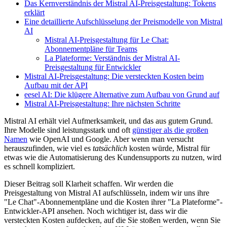
Das Kernverständnis der Mistral AI-Preisgestaltung: Tokens
erklärt
Eine detaillierte Aufschlüsselung der Preismodelle von Mistral
AI
Mistral AI-Preisgestaltung für Le Chat:
Abonnementpläne für Teams
La Plateforme: Verständnis der Mistral AI-
Preisgestaltung für Entwickler
Mistral AI-Preisgestaltung: Die versteckten Kosten beim
Aufbau mit der API
eesel AI: Die klügere Alternative zum Aufbau von Grund auf
Mistral AI-Preisgestaltung: Ihre nächsten Schritte
Mistral AI erhält viel Aufmerksamkeit, und das aus gutem Grund.
Ihre Modelle sind leistungsstark und oft
günstiger als die großen
Namen
wie OpenAI und Google. Aber wenn man versucht
herauszufinden, wie viel es
tatsächlich
kosten würde, Mistral für
etwas wie die Automatisierung des Kundensupports zu nutzen, wird
es schnell kompliziert.
Dieser Beitrag soll Klarheit schaffen. Wir werden die
Preisgestaltung von Mistral AI aufschlüsseln, indem wir uns ihre
"Le Chat"-Abonnementpläne und die Kosten ihrer "La Plateforme"-
Entwickler-API ansehen. Noch wichtiger ist, dass wir die
versteckten Kosten aufdecken, auf die Sie stoßen werden, wenn Sie