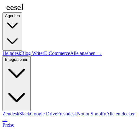
Agenten
Helpdesk
Blog Writer
E-Commerce
Alle ansehen →
Integrationen
Zendesk
Slack
Google Drive
Freshdesk
Notion
Shopify
Alle entdecken
→
Preise