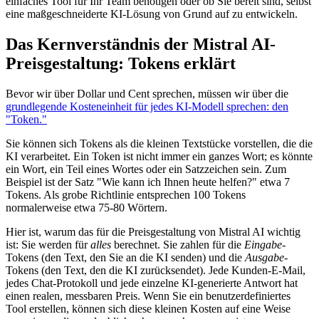
einfaches Tool für Ihr Team benötigen oder ob Sie bereit sind, selbst
eine maßgeschneiderte KI-Lösung von Grund auf zu entwickeln.
Das Kernverständnis der Mistral AI-
Preisgestaltung: Tokens erklärt
Bevor wir über Dollar und Cent sprechen, müssen wir über die
grundlegende Kosteneinheit für jedes KI-Modell sprechen: den
"Token."
Sie können sich Tokens als die kleinen Textstücke vorstellen, die die
KI verarbeitet. Ein Token ist nicht immer ein ganzes Wort; es könnte
ein Wort, ein Teil eines Wortes oder ein Satzzeichen sein. Zum
Beispiel ist der Satz "Wie kann ich Ihnen heute helfen?" etwa 7
Tokens. Als grobe Richtlinie entsprechen 100 Tokens
normalerweise etwa 75-80 Wörtern.
Hier ist, warum das für die Preisgestaltung von Mistral AI wichtig
ist: Sie werden für
alles
berechnet. Sie zahlen für die
Eingabe
-
Tokens (den Text, den Sie an die KI senden) und die
Ausgabe
-
Tokens (den Text, den die KI zurücksendet). Jede Kunden-E-Mail,
jedes Chat-Protokoll und jede einzelne KI-generierte Antwort hat
einen realen, messbaren Preis. Wenn Sie ein benutzerdefiniertes
Tool erstellen, können sich diese kleinen Kosten auf eine Weise