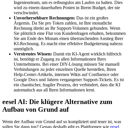
Ingenieurteam, um es reibungslos am Laufen zu halten. Dies
wird zu einem dauerhaften Posten in Ihrem Budget, der nie
verschwindet.
Unvorhersehbare Rechnungen:
Das ist ein großes
Ärgernis. Da Sie pro Token zahlen, ist Ihre monatliche
Rechnung direkt an Ihr Support-Volumen gebunden. Wenn
Sie plötzlich eine Flut von Kundenfragen erhalten, bekommen
Sie am Ende des Monats einen überraschenden Anstieg Ihrer
KI-Rechnung. Es macht eine effektive Budgetierung nahezu
unmöglich.
Verstreutes Wissen:
Damit ein KI-Agent wirklich hilfreich
ist, benötigt er Zugang zu allen Informationen Ihres
Unternehmens. Bei einer DIY-Lösung müssen Sie manuell
Verbindungen zu jeder einzelnen Quelle herstellen, Ihren
Help-Center-Artikeln, internen Wikis auf Confluence oder
Google Docs und Jahren vergangener Support-Tickets. Es ist
ein chaotischer, fragiler Prozess, der verhindert, dass die KI
automatisch aus all Ihren Informationen lernt.
eesel AI: Die klügere Alternative zum
Aufbau von Grund auf
Wenn der Aufbau von Grund auf so kompliziert und teuer ist, was
sollen Sie dann tun? Genau deshalb gibt es Plattformen wie
eesel