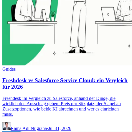
Guides
Freshdesk vs Salesforce Service Cloud: ein Vergleich
für 2026
Freshdesk im Vergleich zu Salesforce, anhand der Dinge, die
wirklich den Ausschlag geben: Preis pro Sitzplatz, der Stapel an
Zusatzoptionen, wie beide KI abrechnen und wer es einrichten
muss.
Rama Adi Nugraha
·
Jul 31, 2026