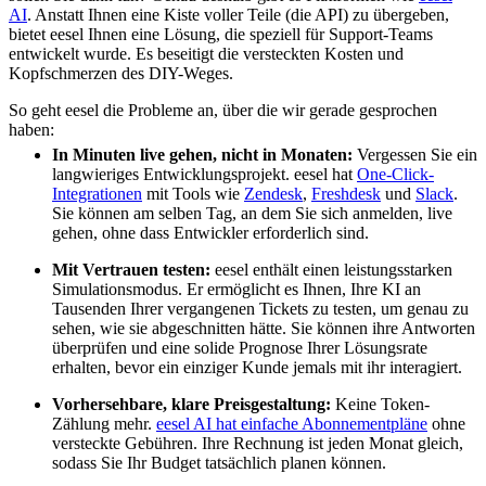
AI
. Anstatt Ihnen eine Kiste voller Teile (die API) zu übergeben,
bietet eesel Ihnen eine Lösung, die speziell für Support-Teams
entwickelt wurde. Es beseitigt die versteckten Kosten und
Kopfschmerzen des DIY-Weges.
So geht eesel die Probleme an, über die wir gerade gesprochen
haben:
In Minuten live gehen, nicht in Monaten:
Vergessen Sie ein
langwieriges Entwicklungsprojekt. eesel hat
One-Click-
Integrationen
mit Tools wie
Zendesk
,
Freshdesk
und
Slack
.
Sie können am selben Tag, an dem Sie sich anmelden, live
gehen, ohne dass Entwickler erforderlich sind.
Mit Vertrauen testen:
eesel enthält einen leistungsstarken
Simulationsmodus. Er ermöglicht es Ihnen, Ihre KI an
Tausenden Ihrer vergangenen Tickets zu testen, um genau zu
sehen, wie sie abgeschnitten hätte. Sie können ihre Antworten
überprüfen und eine solide Prognose Ihrer Lösungsrate
erhalten, bevor ein einziger Kunde jemals mit ihr interagiert.
Vorhersehbare, klare Preisgestaltung:
Keine Token-
Zählung mehr.
eesel AI hat einfache Abonnementpläne
ohne
versteckte Gebühren. Ihre Rechnung ist jeden Monat gleich,
sodass Sie Ihr Budget tatsächlich planen können.