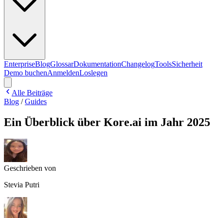
Enterprise
Blog
Glossar
Dokumentation
Changelog
Tools
Sicherheit
Demo buchen
Anmelden
Loslegen
Alle Beiträge
Blog
/
Guides
Ein Überblick über Kore.ai im Jahr 2025
Geschrieben von
Stevia Putri