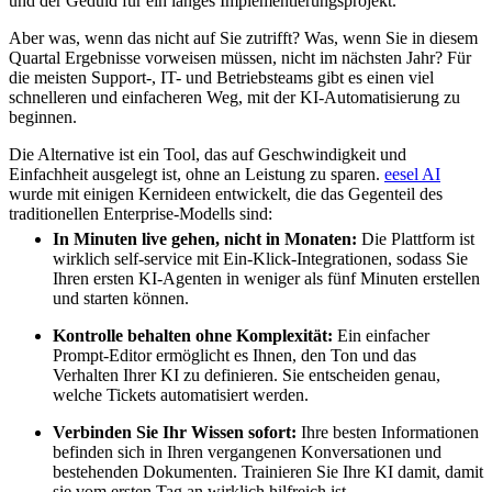
und der Geduld für ein langes Implementierungsprojekt.
Aber was, wenn das nicht auf Sie zutrifft? Was, wenn Sie in diesem
Quartal Ergebnisse vorweisen müssen, nicht im nächsten Jahr? Für
die meisten Support-, IT- und Betriebsteams gibt es einen viel
schnelleren und einfacheren Weg, mit der KI-Automatisierung zu
beginnen.
Die Alternative ist ein Tool, das auf Geschwindigkeit und
Einfachheit ausgelegt ist, ohne an Leistung zu sparen.
eesel AI
wurde mit einigen Kernideen entwickelt, die das Gegenteil des
traditionellen Enterprise-Modells sind:
In Minuten live gehen, nicht in Monaten:
Die Plattform ist
wirklich self-service mit Ein-Klick-Integrationen, sodass Sie
Ihren ersten KI-Agenten in weniger als fünf Minuten erstellen
und starten können.
Kontrolle behalten ohne Komplexität:
Ein einfacher
Prompt-Editor ermöglicht es Ihnen, den Ton und das
Verhalten Ihrer KI zu definieren. Sie entscheiden genau,
welche Tickets automatisiert werden.
Verbinden Sie Ihr Wissen sofort:
Ihre besten Informationen
befinden sich in Ihren vergangenen Konversationen und
bestehenden Dokumenten. Trainieren Sie Ihre KI damit, damit
sie vom ersten Tag an wirklich hilfreich ist.