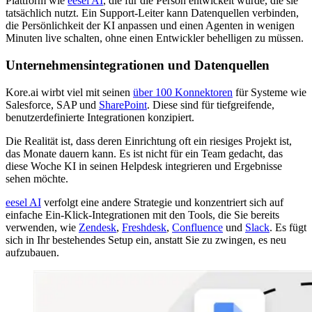
Plattform wie
eesel AI
, die für die Person entwickelt wurde, die sie
tatsächlich nutzt. Ein Support-Leiter kann Datenquellen verbinden,
die Persönlichkeit der KI anpassen und einen Agenten in wenigen
Minuten live schalten, ohne einen Entwickler behelligen zu müssen.
Unternehmensintegrationen und Datenquellen
Kore.ai wirbt viel mit seinen
über 100 Konnektoren
für Systeme wie
Salesforce, SAP und
SharePoint
. Diese sind für tiefgreifende,
benutzerdefinierte Integrationen konzipiert.
Die Realität ist, dass deren Einrichtung oft ein riesiges Projekt ist,
das Monate dauern kann. Es ist nicht für ein Team gedacht, das
diese Woche KI in seinen Helpdesk integrieren und Ergebnisse
sehen möchte.
eesel AI
verfolgt eine andere Strategie und konzentriert sich auf
einfache Ein-Klick-Integrationen mit den Tools, die Sie bereits
verwenden, wie
Zendesk
,
Freshdesk
,
Confluence
und
Slack
. Es fügt
sich in Ihr bestehendes Setup ein, anstatt Sie zu zwingen, es neu
aufzubauen.