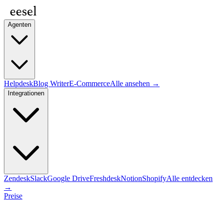
Agenten
Helpdesk
Blog Writer
E-Commerce
Alle ansehen →
Integrationen
Zendesk
Slack
Google Drive
Freshdesk
Notion
Shopify
Alle entdecken
→
Preise