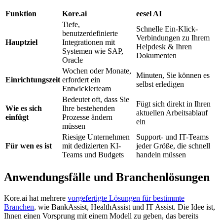
Funktion
Kore.ai
eesel AI
Tiefe,
Schnelle Ein-Klick-
benutzerdefinierte
Verbindungen zu Ihrem
Hauptziel
Integrationen mit
Helpdesk & Ihren
Systemen wie SAP,
Dokumenten
Oracle
Wochen oder Monate,
Minuten, Sie können es
Einrichtungszeit
erfordert ein
selbst erledigen
Entwicklerteam
Bedeutet oft, dass Sie
Fügt sich direkt in Ihren
Wie es sich
Ihre bestehenden
aktuellen Arbeitsablauf
einfügt
Prozesse ändern
ein
müssen
Riesige Unternehmen
Support- und IT-Teams
Für wen es ist
mit dedizierten KI-
jeder Größe, die schnell
Teams und Budgets
handeln müssen
Anwendungsfälle und Branchenlösungen
Kore.ai hat mehrere
vorgefertigte Lösungen für bestimmte
Branchen
, wie BankAssist, HealthAssist und IT Assist. Die Idee ist,
Ihnen einen Vorsprung mit einem Modell zu geben, das bereits