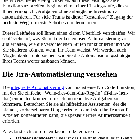
bietet verschiedene Möglichkeiten, auf diese leistungsstarke
Funktion zuzugreifen, beginnend mit einer Einstiegsstufe, die es
Ihnen ermöglicht, Aufgaben ohne anfängliche Investition zu
automatisieren. Für viele Teams ist dieser "kostenlose" Zugang der
perfekte Weg, um erste Schritte zu unternehmen.
Dieser Leitfaden soll Ihnen einen klaren Überblick verschaffen. Wir
schlüsseln auf, was Sie mit der kostenlosen Automatisierung von
Jira erhalten, wie die verschiedenen Stufen funktionieren und wie
Sie skalieren können, wenn Ihr Team wächst. Wir werden auch
Möglichkeiten untersuchen, wie Sie die Automatisierungsstrategie
Ihres Teams weiter ausbauen können.
Die Jira-Automatisierung verstehen
Die
integrierte Automatisierung
von Jira ist eine No-Code-Funktion,
mit der Sie einfache "Wenn-dies-dann-das-Regeln" (If-this-then-
that) einrichten können, um sich um repetitive Aufgaben zu
kümmern. Betrachten Sie sie als hilfreichen Assistenten, der die
kleinen, vorhersehbaren Dinge erledigt, damit sich Ihr Team auf
Arbeiten konzentrieren kann, die spezialisiertere Aufmerksamkeit
erfordern.
Alles lässt sich auf drei einfache Teile reduzieren:
Trigger (Auslöser):
Dies ist das Ereignis, das alles in Gang