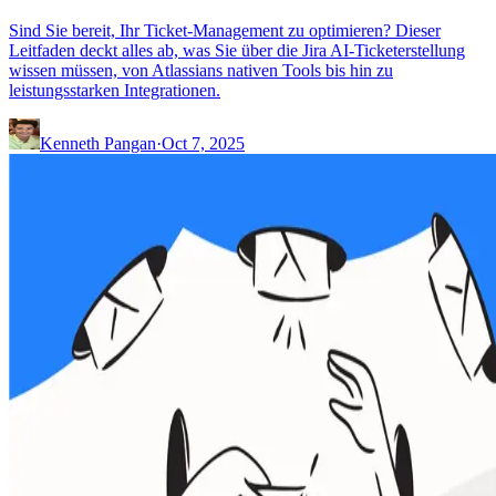
Sind Sie bereit, Ihr Ticket-Management zu optimieren? Dieser
Leitfaden deckt alles ab, was Sie über die Jira AI-Ticketerstellung
wissen müssen, von Atlassians nativen Tools bis hin zu
leistungsstarken Integrationen.
Kenneth Pangan
·
Oct 7, 2025