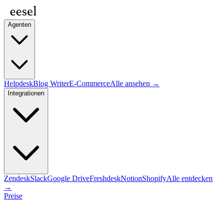
Agenten
Helpdesk
Blog Writer
E-Commerce
Alle ansehen →
Integrationen
Zendesk
Slack
Google Drive
Freshdesk
Notion
Shopify
Alle entdecken
→
Preise