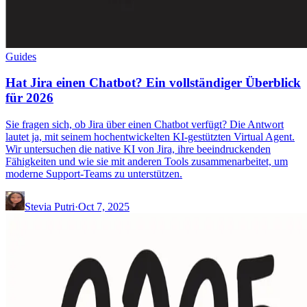
Guides
Hat Jira einen Chatbot? Ein vollständiger Überblick
für 2026
Sie fragen sich, ob Jira über einen Chatbot verfügt? Die Antwort
lautet ja, mit seinem hochentwickelten KI-gestützten Virtual Agent.
Wir untersuchen die native KI von Jira, ihre beeindruckenden
Fähigkeiten und wie sie mit anderen Tools zusammenarbeitet, um
moderne Support-Teams zu unterstützen.
Stevia Putri
·
Oct 7, 2025