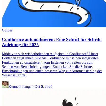
Guides
Confluence automatisieren: Eine Schritt-für-Schritt-
Anleitung für 2025
Müde von sich wiederholenden Aufgaben in Confluence? Unser
Leitfaden zeigt Ihnen, wie Sie Confluence mit seinen integrierten
Funktionen automatisieren, vom Erstellen von Seiten bis zum
Senden von Benachrichtigungen. Entdecken Sie die Schritte,
Einschränkungen und einen besseren Weg zur Automatisierung des
Wissenszugriffs.
Kenneth Pangan
·
Oct 6, 2025