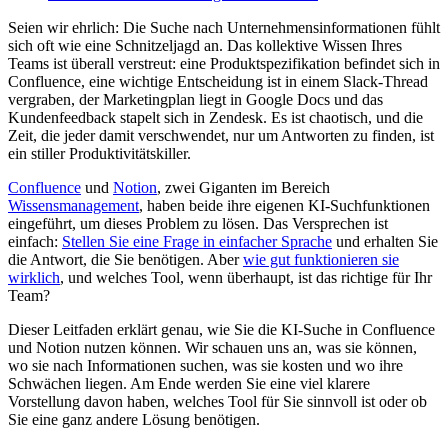
Seien wir ehrlich: Die Suche nach Unternehmensinformationen fühlt
sich oft wie eine Schnitzeljagd an. Das kollektive Wissen Ihres
Teams ist überall verstreut: eine Produktspezifikation befindet sich in
Confluence, eine wichtige Entscheidung ist in einem Slack-Thread
vergraben, der Marketingplan liegt in Google Docs und das
Kundenfeedback stapelt sich in Zendesk. Es ist chaotisch, und die
Zeit, die jeder damit verschwendet, nur um Antworten zu finden, ist
ein stiller Produktivitätskiller.
Confluence
und
Notion
, zwei Giganten im Bereich
Wissensmanagement
, haben beide ihre eigenen KI-Suchfunktionen
eingeführt, um dieses Problem zu lösen. Das Versprechen ist
einfach:
Stellen Sie eine Frage in einfacher Sprache
und erhalten Sie
die Antwort, die Sie benötigen. Aber
wie gut funktionieren sie
wirklich
, und welches Tool, wenn überhaupt, ist das richtige für Ihr
Team?
Dieser Leitfaden erklärt genau, wie Sie die KI-Suche in Confluence
und Notion nutzen können. Wir schauen uns an, was sie können,
wo sie nach Informationen suchen, was sie kosten und wo ihre
Schwächen liegen. Am Ende werden Sie eine viel klarere
Vorstellung davon haben, welches Tool für Sie sinnvoll ist oder ob
Sie eine ganz andere Lösung benötigen.