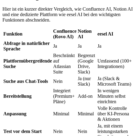
Hier ist ein kurzer direkter Vergleich, wie Confluence AI, Notion AI
und eine dedizierte Plattform wie eesel AI bei den wichtigsten
Funktionen abschneiden.
Confluence
Notion
Funktion
eesel AI
(Rovo AI)
AI
Abfrage in natürlicher
Ja
Ja
Ja
Sprache
Beschränkt
Begrenzt
Plattformübergreifende
auf
(Google
Umfassend (100+
Suche
Atlassian
Drive,
Integrationen)
Suite
Slack)
Ja (nur
Ja (Slack &
Suche aus Chat-Tools
Nein
Slack)
Microsoft Teams)
Integriert
In wenigen
Bereitstellung
(Premium+
Add-on
Minuten selbst
Pläne)
einrichten
Volle Kontrolle
Anpassung
Minimal
Minimal
über KI-Persona
& Aktionen
Ja, mit einem
Test vor dem Start
Nein
Nein
leistungsstarken