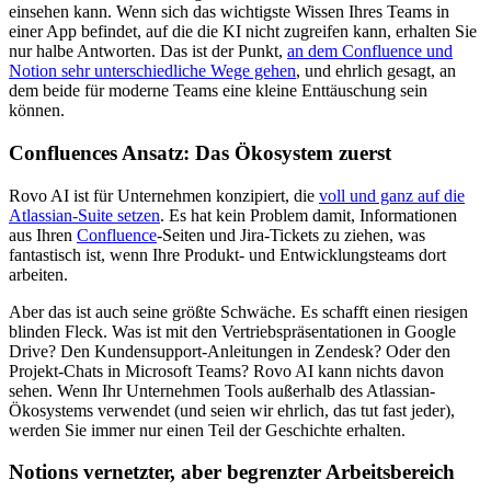
einsehen kann. Wenn sich das wichtigste Wissen Ihres Teams in
einer App befindet, auf die die KI nicht zugreifen kann, erhalten Sie
nur halbe Antworten. Das ist der Punkt,
an dem Confluence und
Notion sehr unterschiedliche Wege gehen
, und ehrlich gesagt, an
dem beide für moderne Teams eine kleine Enttäuschung sein
können.
Confluences Ansatz: Das Ökosystem zuerst
Rovo AI ist für Unternehmen konzipiert, die
voll und ganz auf die
Atlassian-Suite setzen
. Es hat kein Problem damit, Informationen
aus Ihren
Confluence
-Seiten und Jira-Tickets zu ziehen, was
fantastisch ist, wenn Ihre Produkt- und Entwicklungsteams dort
arbeiten.
Aber das ist auch seine größte Schwäche. Es schafft einen riesigen
blinden Fleck. Was ist mit den Vertriebspräsentationen in Google
Drive? Den Kundensupport-Anleitungen in Zendesk? Oder den
Projekt-Chats in Microsoft Teams? Rovo AI kann nichts davon
sehen. Wenn Ihr Unternehmen Tools außerhalb des Atlassian-
Ökosystems verwendet (und seien wir ehrlich, das tut fast jeder),
werden Sie immer nur einen Teil der Geschichte erhalten.
Notions vernetzter, aber begrenzter Arbeitsbereich