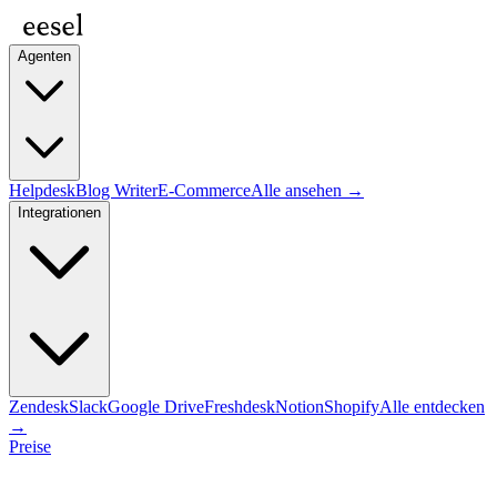
Agenten
Helpdesk
Blog Writer
E-Commerce
Alle ansehen →
Integrationen
Zendesk
Slack
Google Drive
Freshdesk
Notion
Shopify
Alle entdecken
→
Preise