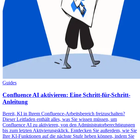
Guides
Confluence AI aktivieren: Eine Schritt-für-Schritt-
Anleitung
Bereit, KI in Ihrem Confluence-Arbeitsbereich freizuschalten?
Dieser Leitfaden enthält alles, was Sie wissen müssen, um
Confluence AI zu aktivieren, von den Administratorberechtigungen
bis zum letzten Aktivierungsklick. Entdecken Sie außerdem, wie Sie
Ihre KI-Funktionen auf die nächste Stufe heben können, indem Sie