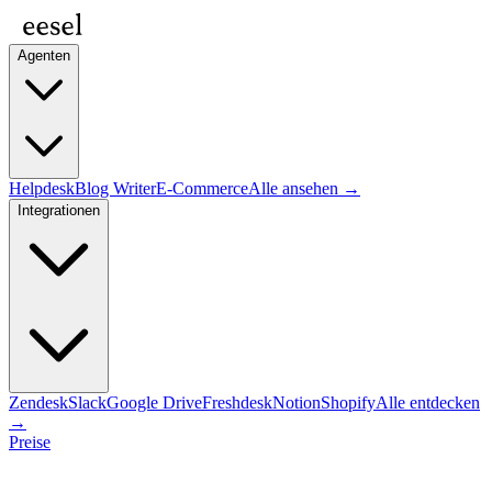
Agenten
Helpdesk
Blog Writer
E-Commerce
Alle ansehen →
Integrationen
Zendesk
Slack
Google Drive
Freshdesk
Notion
Shopify
Alle entdecken
→
Preise