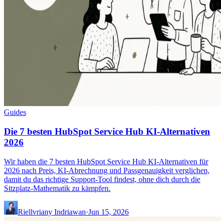
Guides
Die 7 besten HubSpot Service Hub KI-Alternativen
2026
Wir haben die 7 besten HubSpot Service Hub KI-Alternativen für
2026 nach Preis, KI-Abrechnung und Passgenauigkeit verglichen,
damit du das richtige Support-Tool findest, ohne dich durch die
Sitzplatz-Mathematik zu kämpfen.
Riellvriany Indriawan
·
Jun 15, 2026