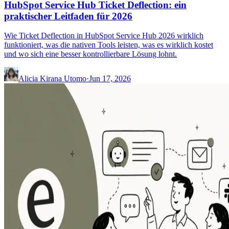
HubSpot Service Hub Ticket Deflection: ein
praktischer Leitfaden für 2026
Wie Ticket Deflection in HubSpot Service Hub 2026 wirklich
funktioniert, was die nativen Tools leisten, was es wirklich kostet
und wo sich eine besser kontrollierbare Lösung lohnt.
Alicia Kirana Utomo
·
Jun 17, 2026