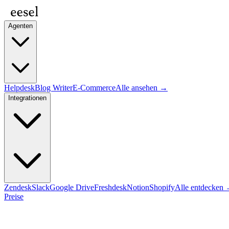
Agenten
Helpdesk
Blog Writer
E-Commerce
Alle ansehen →
Integrationen
Zendesk
Slack
Google Drive
Freshdesk
Notion
Shopify
Alle entdecken
Preise