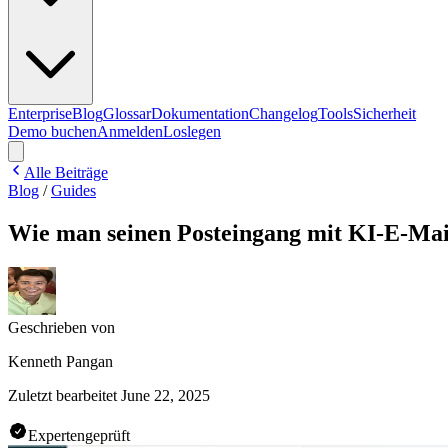
Enterprise
Blog
Glossar
Dokumentation
Changelog
Tools
Sicherheit
Demo buchen
Anmelden
Loslegen
Alle Beiträge
Blog
/
Guides
Wie man seinen Posteingang mit KI-E-Mail
Geschrieben von
Kenneth Pangan
Zuletzt bearbeitet
June 22, 2025
Expertengeprüft