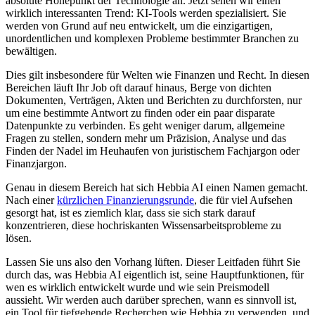
absolute Höhepunkt der Technologie an. Jetzt sehen wir einen
wirklich interessanten Trend: KI-Tools werden spezialisiert. Sie
werden von Grund auf neu entwickelt, um die einzigartigen,
unordentlichen und komplexen Probleme bestimmter Branchen zu
bewältigen.
Dies gilt insbesondere für Welten wie Finanzen und Recht. In diesen
Bereichen läuft Ihr Job oft darauf hinaus, Berge von dichten
Dokumenten, Verträgen, Akten und Berichten zu durchforsten, nur
um eine bestimmte Antwort zu finden oder ein paar disparate
Datenpunkte zu verbinden. Es geht weniger darum, allgemeine
Fragen zu stellen, sondern mehr um Präzision, Analyse und das
Finden der Nadel im Heuhaufen von juristischem Fachjargon oder
Finanzjargon.
Genau in diesem Bereich hat sich Hebbia AI einen Namen gemacht.
Nach einer
kürzlichen Finanzierungsrunde
, die für viel Aufsehen
gesorgt hat, ist es ziemlich klar, dass sie sich stark darauf
konzentrieren, diese hochriskanten Wissensarbeitsprobleme zu
lösen.
Lassen Sie uns also den Vorhang lüften. Dieser Leitfaden führt Sie
durch das, was Hebbia AI eigentlich ist, seine Hauptfunktionen, für
wen es wirklich entwickelt wurde und wie sein Preismodell
aussieht. Wir werden auch darüber sprechen, wann es sinnvoll ist,
ein Tool für tiefgehende Recherchen wie Hebbia zu verwenden, und