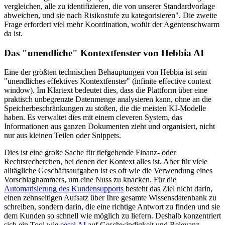
vergleichen, alle zu identifizieren, die von unserer Standardvorlage
abweichen, und sie nach Risikostufe zu kategorisieren". Die zweite
Frage erfordert viel mehr Koordination, wofür der Agentenschwarm
da ist.
Das "unendliche" Kontextfenster von Hebbia AI
Eine der größten technischen Behauptungen von Hebbia ist sein
"unendliches effektives Kontextfenster" (infinite effective context
window). Im Klartext bedeutet dies, dass die Plattform über eine
praktisch unbegrenzte Datenmenge analysieren kann, ohne an die
Speicherbeschränkungen zu stoßen, die die meisten KI-Modelle
haben. Es verwaltet dies mit einem cleveren System, das
Informationen aus ganzen Dokumenten zieht und organisiert, nicht
nur aus kleinen Teilen oder Snippets.
Dies ist eine große Sache für tiefgehende Finanz- oder
Rechtsrecherchen, bei denen der Kontext alles ist. Aber für viele
alltägliche Geschäftsaufgaben ist es oft wie die Verwendung eines
Vorschlaghammers, um eine Nuss zu knacken. Für die
Automatisierung des Kundensupports
besteht das Ziel nicht darin,
einen zehnseitigen Aufsatz über Ihre gesamte Wissensdatenbank zu
schreiben, sondern darin, die eine richtige Antwort zu finden und sie
dem Kunden so schnell wie möglich zu liefern. Deshalb konzentriert
sich ein Tool wie
eesel AI
auf Geschwindigkeit und Relevanz,