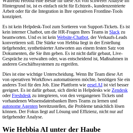
Während Hebbia eine Bestie für diese Art von schwerer Analyse im
Hintergrund ist, ist es einfach nicht für Echtzeit-, kundenzentrierte
Arbeit oder für die Integration in Ihre operativen Frontline-Tools
konzipiert.
Es ist kein Helpdesk-Tool zum Sortieren von Support-Tickets. Es ist
kein interner Chatbot, um die HR-Fragen Ihres Teams in
Slack
zu
beantworten. Und es ist kein
Website-Chatbot
, der Verkaufs-Leads
konvertieren soll. Die Stärke von Hebbia liegt in der Erstellung
tiefgehender, synthetisierter Antworten aus einem festen Satz von
Dokumenten, die Sie ihm geben. Es ist nicht dafür gebaut, Live-
Gespräche zu verwalten oder, was entscheidend ist, Maßnahmen in
anderen Geschäftssystemen zu ergreifen.
Dies ist eine wichtige Unterscheidung. Wenn Ihr Team diese Art
von operativen Workflows automatisieren möchte, benötigen Sie ein
anderes Tool für den Job. Eine Plattform wie
eesel AI
ist viel besser
geeignet. Es ist dafür gebaut, sich direkt in Helpdesks wie
Zendesk
oder
Freshdesk
zu integrieren, von den vergangenen Tickets und
vorhandenen Wissensdatenbanken Ihres Teams zu lernen und
autonome Agenten
bereitzustellen, die Probleme tatsächlich lösen
können. Der Fokus liegt auf Lösung und Effizienz, nicht nur auf
tiefgehender Analyse.
Wie Hebbia AI unter der Haube