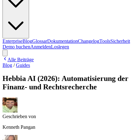
Enterprise
Blog
Glossar
Dokumentation
Changelog
Tools
Sicherheit
Demo buchen
Anmelden
Loslegen
Alle Beiträge
Blog
/
Guides
Hebbia AI (2026): Automatisierung der
Finanz- und Rechtsrecherche
Geschrieben von
Kenneth Pangan