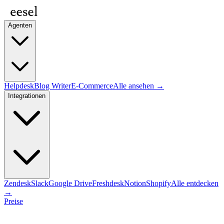
Agenten
Helpdesk
Blog Writer
E-Commerce
Alle ansehen →
Integrationen
Zendesk
Slack
Google Drive
Freshdesk
Notion
Shopify
Alle entdecken
→
Preise