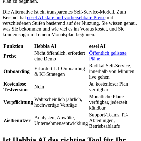
Plan zu beginnen.
Die Alternative ist ein transparentes Self-Service-Modell. Zum
Beispiel hat
eesel AI klare und vorhersehbare Preise
mit
verschiedenen Stufen basierend auf der Nutzung. Sie wissen genau,
was Sie bekommen und wie viel es im Voraus kostet, und Sie
können sogar mit einem Monatsplan beginnen.
Funktion
Hebbia AI
eesel AI
Nicht öffentlich, erfordert
Öffentlich gelistete
Preise
eine Demo
Pläne
Radikal Self-Service,
Erfordert 1:1 Onboarding
Onboarding
innerhalb von Minuten
& KI-Strategen
live gehen
Kostenlose
Ja, kostenloser Plan
Nein
Testversion
verfügbar
Monatliche Pläne
Wahrscheinlich jährlich,
Verpflichtung
verfügbar, jederzeit
hochwertige Verträge
kündbar
Support-Teams, IT-
Analysten, Anwälte,
Zielbenutzer
Abteilungen,
Unternehmensentwicklung
Betriebsabläufe
Ist Hebbia AI das richtige Tool für Ihr