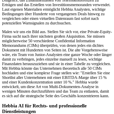
Diligence, das Zusammenfassen von Telefonkonferenzen zu
Erträgen und das Erstellen von Investitionsmemoranden verwendet.
Laut eigenen Materialien ermöglicht Hebbia Analysten, wichtige
Bedingungen über Hunderte von vergangenen Deals hinweg zu
vergleichen oder einen virtuellen Datenraum fast sofort nach
potenziellen Warnsignalen zu durchsuchen.
Malen wir uns ein Bild aus. Stellen Sie sich vor, eine Private-Equity-
Firma sucht nach ihrer nächsten großen Akquisition. Sie müssen
möglicherweise 50 verschiedene Confidential Information
Memorandums (CIMs) überprüfen, von denen jedes ein dichtes
Dokument mit Hunderten von Seiten ist. Die alte Vorgehensweise
wäre, ein Team von Junior-Analysten eine ganze Woche oder länger
damit zu verbringen, jedes einzelne manuell zu lesen, wichtige
Finanzdaten herauszuziehen und sie in einer Tabelle zu vergleichen.
Mit Hebbia könnte das Unternehmen theoretisch alle 50 CIMs
hochladen und eine komplexe Frage stellen wie: "Erstellen Sie eine
Shortlist aller Unternehmen mit einer EBITDA-Marge über 15 %
und einer Kundenkonzentration unter 10 %." Hebbia wurde
entwickelt, um diese Art von Multi-Dokumenten-Analyse in
wenigen Minuten durchzuführen und das Team zu entlasten, damit
es sich auf die strategische Seite des Geschäfts konzentrieren kann.
Hebbia AI für Rechts- und professionelle
Dienstleistungen