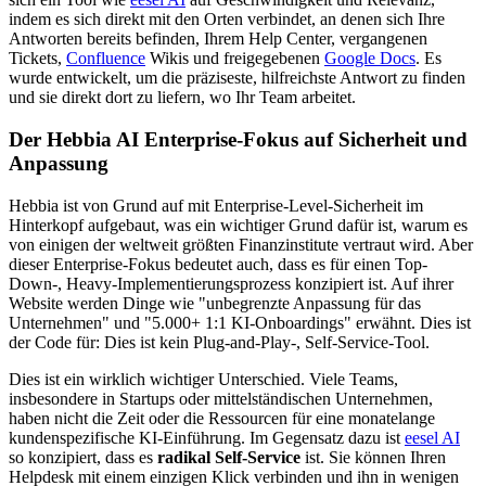
indem es sich direkt mit den Orten verbindet, an denen sich Ihre
Antworten bereits befinden, Ihrem Help Center, vergangenen
Tickets,
Confluence
Wikis und freigegebenen
Google Docs
. Es
wurde entwickelt, um die präziseste, hilfreichste Antwort zu finden
und sie direkt dort zu liefern, wo Ihr Team arbeitet.
Der Hebbia AI Enterprise-Fokus auf Sicherheit und
Anpassung
Hebbia ist von Grund auf mit Enterprise-Level-Sicherheit im
Hinterkopf aufgebaut, was ein wichtiger Grund dafür ist, warum es
von einigen der weltweit größten Finanzinstitute vertraut wird. Aber
dieser Enterprise-Fokus bedeutet auch, dass es für einen Top-
Down-, Heavy-Implementierungsprozess konzipiert ist. Auf ihrer
Website werden Dinge wie "unbegrenzte Anpassung für das
Unternehmen" und "5.000+ 1:1 KI-Onboardings" erwähnt. Dies ist
der Code für: Dies ist kein Plug-and-Play-, Self-Service-Tool.
Dies ist ein wirklich wichtiger Unterschied. Viele Teams,
insbesondere in Startups oder mittelständischen Unternehmen,
haben nicht die Zeit oder die Ressourcen für eine monatelange
kundenspezifische KI-Einführung. Im Gegensatz dazu ist
eesel AI
so konzipiert, dass es
radikal Self-Service
ist. Sie können Ihren
Helpdesk mit einem einzigen Klick verbinden und ihn in wenigen