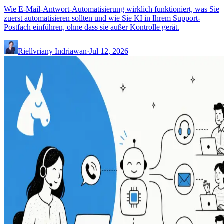
Wie E-Mail-Antwort-Automatisierung wirklich funktioniert, was Sie
zuerst automatisieren sollten und wie Sie KI in Ihrem Support-
Postfach einführen, ohne dass sie außer Kontrolle gerät.
Riellvriany Indriawan
·
Jul 12, 2026