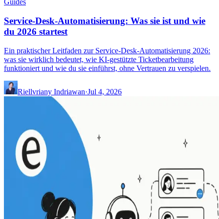
Guides
Service-Desk-Automatisierung: Was sie ist und wie
du 2026 startest
Ein praktischer Leitfaden zur Service-Desk-Automatisierung 2026:
was sie wirklich bedeutet, wie KI-gestützte Ticketbearbeitung
funktioniert und wie du sie einführst, ohne Vertrauen zu verspielen.
Riellvriany Indriawan
·
Jul 4, 2026