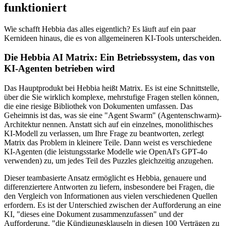
funktioniert
Wie schafft Hebbia das alles eigentlich? Es läuft auf ein paar
Kernideen hinaus, die es von allgemeineren KI-Tools unterscheiden.
Die Hebbia AI Matrix: Ein Betriebssystem, das von
KI-Agenten betrieben wird
Das Hauptprodukt bei Hebbia heißt Matrix. Es ist eine Schnittstelle,
über die Sie wirklich komplexe, mehrstufige Fragen stellen können,
die eine riesige Bibliothek von Dokumenten umfassen. Das
Geheimnis ist das, was sie eine "Agent Swarm" (Agentenschwarm)-
Architektur nennen. Anstatt sich auf ein einzelnes, monolithisches
KI-Modell zu verlassen, um Ihre Frage zu beantworten, zerlegt
Matrix das Problem in kleinere Teile. Dann weist es verschiedene
KI-Agenten (die leistungsstarke Modelle wie OpenAI's GPT-4o
verwenden) zu, um jedes Teil des Puzzles gleichzeitig anzugehen.
Dieser teambasierte Ansatz ermöglicht es Hebbia, genauere und
differenziertere Antworten zu liefern, insbesondere bei Fragen, die
den Vergleich von Informationen aus vielen verschiedenen Quellen
erfordern. Es ist der Unterschied zwischen der Aufforderung an eine
KI, "dieses eine Dokument zusammenzufassen" und der
Aufforderung, "die Kündigungsklauseln in diesen 100 Verträgen zu