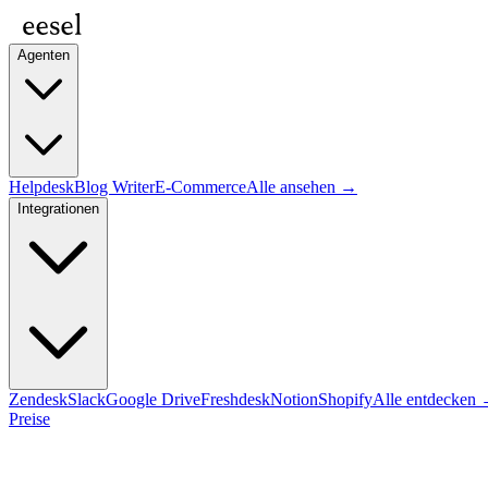
Agenten
Helpdesk
Blog Writer
E-Commerce
Alle ansehen →
Integrationen
Zendesk
Slack
Google Drive
Freshdesk
Notion
Shopify
Alle entdecken
Preise