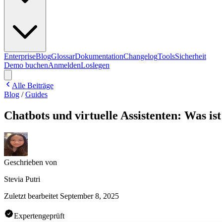
Enterprise
Blog
Glossar
Dokumentation
Changelog
Tools
Sicherheit
Demo buchen
Anmelden
Loslegen
Alle Beiträge
Blog
/
Guides
Chatbots und virtuelle Assistenten: Was i
Geschrieben von
Stevia Putri
Zuletzt bearbeitet
September 8, 2025
Expertengeprüft